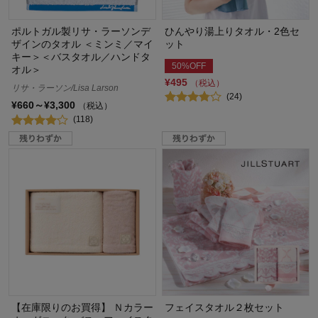
ポルトガル製リサ・ラーソンデ
ひんやり湯上りタオル・2色セ
ザインのタオル ＜ミンミ／マイ
ット
キー＞＜バスタオル／ハンドタ
50%OFF
オル＞
¥495
（税込）
リサ・ラーソン/Lisa Larson
(24)
¥660～¥3,300
（税込）
(118)
【在庫限りのお買得】 Ｎカラー
フェイスタオル２枚セット