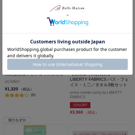
高乾度部屋干しフェイスタオル
【在庫限りのお買得】
LIBERTY FABRICS バス・フェ
UCHINO
イス・ミ二／タオル3枚セット
¥1,320
（税込）
prima rosette using by LIBERTY
(6)
FABRICS
10%OFF
¥3,960
（税込）