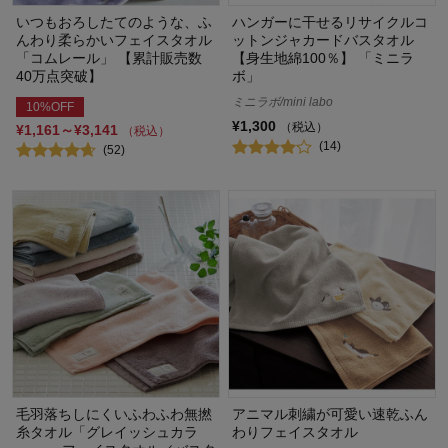
いつもおろしたてのような、ふ
ハンガーに干せるリサイクルコ
んわり柔らかいフェイスタオル
ットンジャカードバスタオル
「コムレール」 【累計販売数
【身生地綿100％】 「ミニラ
40万点突破】
ボ」
ミニラボ/mini labo
10%OFF
¥1,300
（税込）
¥1,161～¥3,141
（税込）
(14)
(52)
毛羽落ちしにくいふわふわ無撚
アニマル刺繍が可愛い速乾ふん
糸タオル「グレイッシュカラ
わりフェイスタオル