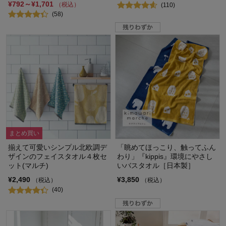
¥792～¥1,701
（税込）
(110)
(58)
まとめ買い
揃えて可愛いシンプル北欧調デ
「眺めてほっこり、触ってふん
ザインのフェイスタオル４枚セ
わり」『kippis』環境にやさし
ット(マルチ)
いバスタオル［日本製］
¥2,490
¥3,850
（税込）
（税込）
(40)