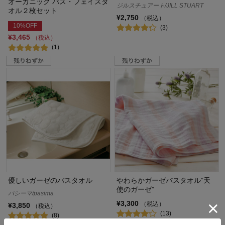
オーガニック バス・フェイスタ
ジルスチュアート/JILL STUART
オル２枚セット
¥2,750
（税込）
10%OFF
(3)
¥3,465
（税込）
(1)
優しいガーゼのバスタオル
やわらかガーゼバスタオル”天
使のガーゼ”
パシーマ/pasima
¥3,300
（税込）
¥3,850
（税込）
(13)
(8)