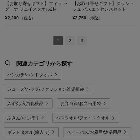
【お取り寄せギフト】フィラ ラ
【お取り寄せギフト】クラシュ
グーナ フェイスタオル2枚
シュ バスエッセンスセット
¥2,200
¥2,750
（税込）
（税込）
1
2
3
関連カテゴリから探す
ハンカチ/ハンドタオル
シューズ/バッグ/ファッション雑貨福袋
入浴剤/入浴化粧品
お弁当箱/お弁当用袋
ふきん/おしぼり
バスタオル/フェイスタオル
ギフトタオル(箱入り)
ベビーバス/お風呂/沐浴用品