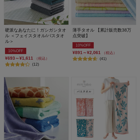
硬派なあなたに！ガシガシタオ
薄手タオル 【累計販売数38万
ル ＜フェイスタオル/バスタオ
点突破】
ル＞
10%OFF
10%OFF
¥891～¥2,061
（税込）
¥693～¥1,611
（税込）
(41)
(12)