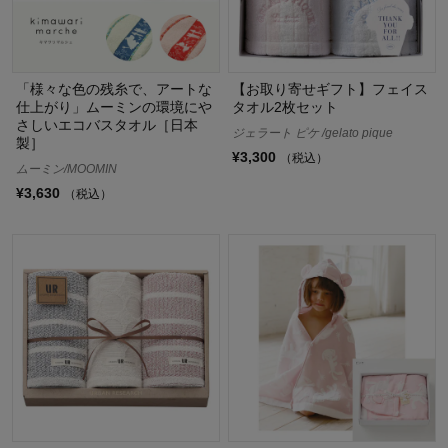
「様々な色の残糸で、アートな
【お取り寄せギフト】フェイス
仕上がり」ムーミンの環境にや
タオル2枚セット
さしいエコバスタオル［日本
ジェラート ピケ /gelato pique
製］
¥3,300
（税込）
ムーミン/MOOMIN
¥3,630
（税込）