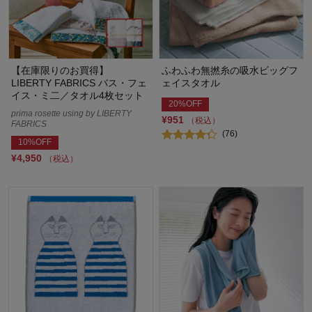
【在庫限りのお買得】
ふわふわ無撚糸の吸水ビッグフ
LIBERTY FABRICS バス・フェ
ェイスタオル
イス・ミ二／タオル4枚セット
20%OFF
prima rosette using by LIBERTY
¥951
（税込）
FABRICS
(76)
10%OFF
¥4,950
（税込）