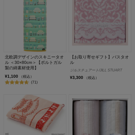
北欧調デザインのスキニータオ
【お取り寄せギフト】バスタオ
ル ＜30×80cm＞【ポルトガル
ル
製の綿素材使用】
ジルスチュアート/JILL STUART
¥1,100
（税込）
¥3,300
（税込）
(71)