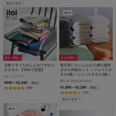
まとめ買い
まとめ買い
北欧スタイルのふんわりやわら
毎日使いたいふんわり感の速乾
かタオル 【SNSで話題】
タオル同色セット ＜フェイスタ
オル3枚／ミニバスタオル2枚＞
iloi／イロアイ
BELLE MAISON DAYS
¥690～¥2,290
（税込）
¥1,890～¥2,290
（税込）
(89)
(12)