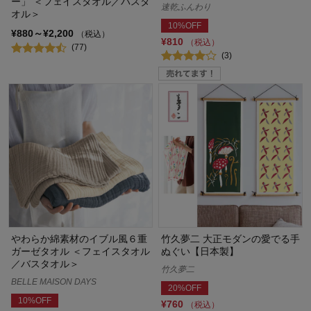
ー」 ＜フェイスタオル／バスタ
速乾ふんわり
オル＞
10%OFF
¥880～¥2,200
（税込）
¥810
（税込）
(77)
(3)
やわらか綿素材のイブル風６重
竹久夢二 大正モダンの愛でる手
ガーゼタオル ＜フェイスタオル
ぬぐい【日本製】
／バスタオル＞
竹久夢二
BELLE MAISON DAYS
20%OFF
10%OFF
¥760
（税込）