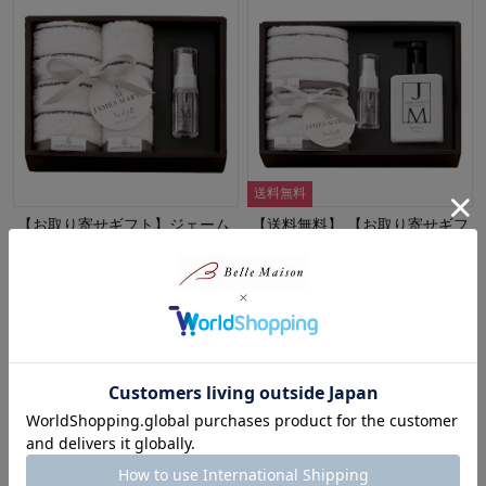
送料無料
【お取り寄せギフト】ジェーム
【送料無料】 【お取り寄せギフ
ズ マーティン フレッシュサニ
ト】ジェームズ マーティン デ
タイザー携帯用＆タオル2枚セ
ィッシュリキッド＆サニタイザ
ット
ー＆フェイスタオル
¥2,750
¥5,500
（税込）
（税込）