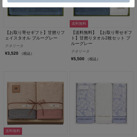
送料無料
【お取り寄せギフト】甘撚りフ
【送料無料】 【お取り寄せギフ
ェイスタオル ブルーグレー
ト】甘撚りタオル2枚セット ブ
ルーグレー
テネリータ
テネリータ
¥3,520
（税込）
¥5,500
（税込）
送料無料