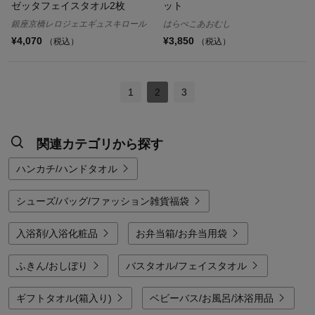
ゼッタフェイスタオル2枚
ット
銀座京橋レロジェエギュスキロール
はらぺこあおむし
¥4,070
¥3,850
（税込）
（税込）
1
2
3
関連カテゴリから探す
ハンカチ/ハンドタオル
シューズ/バッグ/ファッション雑貨福袋
入浴剤/入浴化粧品
お弁当箱/お弁当用袋
ふきん/おしぼり
バスタオル/フェイスタオル
ギフトタオル(箱入り)
ベビーバス/お風呂/沐浴用品