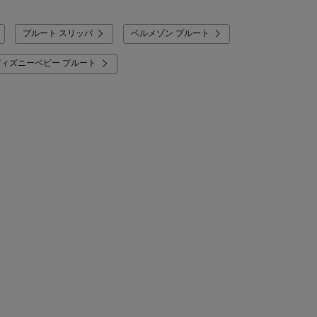
プルート スリッパ
ベルメゾン プルート
ディズニーベビー プルート