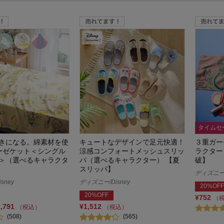
タイムセ
きになる。綿素材を使
キュートなデザインで足元快適！
３重ガー
ーゼケット＜シングル
涼感コンフォートメッシュスリッ
ラクター
＞（選べるキャラクタ
パ（選べるキャラクター） 【夏
破】
スリッパ】
ディズニー/
sney
ディズニー/Disney
20%OFF
20%OFF
¥752
（
2,791
¥1,512
（税込）
（税込）
(508)
(565)