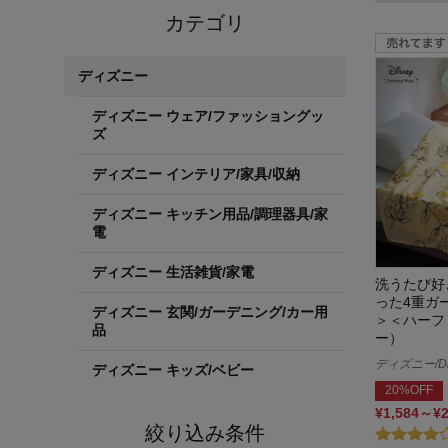
カテゴリ
ディズニー
ディズニー ウェア/ファッショングッ
ズ
ディズニー インテリア/家具/収納
ディズニー キッチン用品/調理器具/家
電
ディズニー 生活雑貨/家電
洗うたび好
った4重ガ
ディズニー 玄関/ガーデニング/カー用
＞＜ハーフ
品
ー）
ディズニー/Di
ディズニー キッズ/ベビー
20%OFF
¥1,584～¥
絞り込み条件