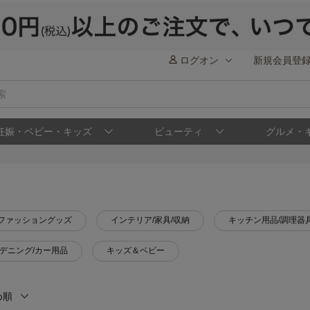
ログオン
新規会員登
妊娠・ベビー・キッズ
ビューティ
グルメ・
ファッショングッズ
インテリア/家具/収納
キッチン用品/調理器
ーデニング/カー用品
キッズ＆ベビー
め順