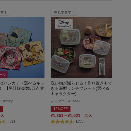
ール
ゼハンカチ（選べるキャ
洗い物が減らせる！作り置きもで
） 【累計販売数5万点突
きる深型ランチプレート(選べる
キャラクター)
Disney
ディズニー/Disney
15%OFF
¥1,351～¥1,521
税込）
（税込）
(61)
(155)