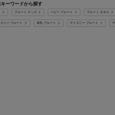
連キーワードから探す
服
プルート グッズ
ベビー プルート
プルート タオル
ィズニー プルート
表札 プルート
デイズ二ー プルート