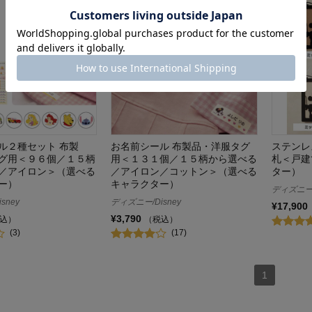
ル２種セット 布製
お名前シール 布製品・洋服タグ
ステンレ
グ用＜９６個／１５柄
用＜１３１個／１５柄から選べる
札＜戸建
／アイロン＞（選べる
／アイロン／コットン＞（選べる
ター）
ー）
キャラクター）
ディズニー/
sney
ディズニー/Disney
¥17,900
¥3,790
込）
（税込）
(3)
(17)
1