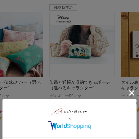
ル
ーゼの枕カバー（選べ
印鑑と通帳が収納できるポーチ
タイル表
ター）
（選べるキャラクター）
キャラク
sney
ディズニー/Disney
ディズニー/
¥2,970
¥13,900
（税込）
(11)
込）
(10)