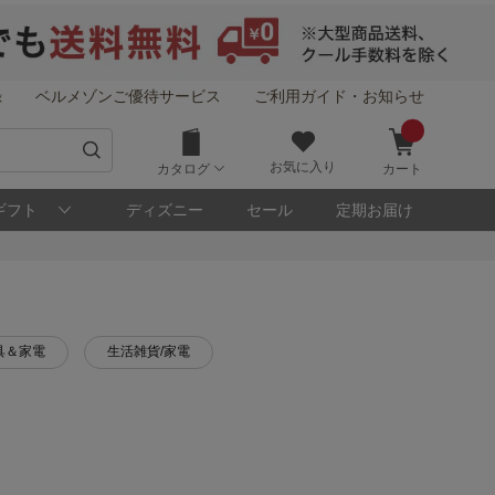
録
ベルメゾンご優待サービス
ご利用ガイド・お知らせ
お気に入り
カタログ
カート
ギフト
ディズニー
セール
定期お届け
具＆家電
生活雑貨/家電