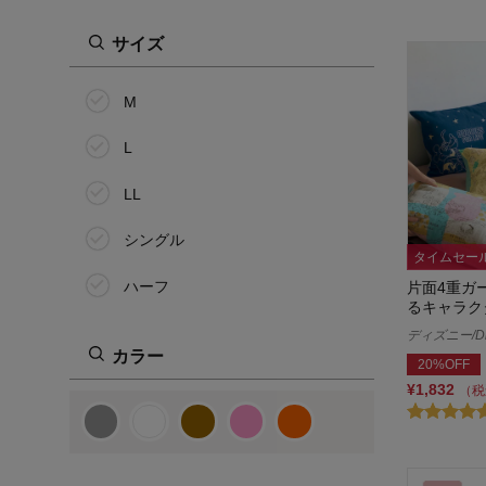
サイズ
M
L
LL
シングル
タイムセー
ハーフ
片面4重ガ
るキャラク
ディズニー/Di
カラー
20%OFF
¥1,832
（税