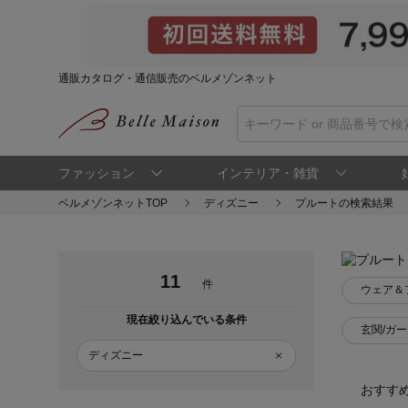
通販カタログ・通信販売のベルメゾンネット
ファッション
インテリア・雑貨
ベルメゾンネットTOP
ディズニー
プルートの検索結果
11
件
ウェア＆
現在絞り込んでいる条件
玄関/ガ
ディズニー
おすす