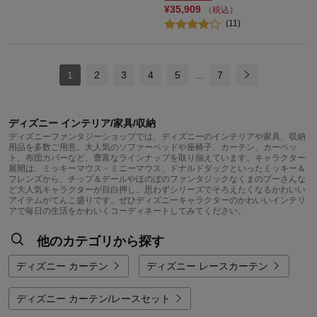
¥35,909
（税込）
(11)
1
2
3
4
5
…
7
ディズニー インテリア/家具/収納
ディズニーファンタジーショップでは、ディズニーのインテリアや家具、収納
用品を多数ご用意。大人気のソファーベッドや座椅子、カーテン、カーペッ
ト、布団カバーなど、豊富なラインナップを取り揃えています。キャラクター
展開は、ミッキーマウス・ミニーマウス、ドナルドダックといったミッキー＆
フレンズから、チップ＆デールやほのぼのファンタジックなくまのプーさんな
ど大人気キャラクターが目白押し。思わずシリーズでそろえたくなるかわいい
アイテムがてんこ盛りです。ぜひディズニーキャラクターのかわいいインテリ
アで毎日の生活をかわいくコーディネートしてみてください。
他のカテゴリから探す
ディズニー カーテン
ディズニー レースカーテン
ディズニー カーテン/レースセット