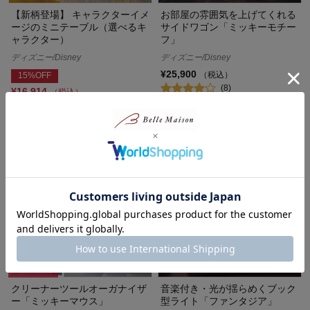
【新柄登場】 キャラクターイメ
お部屋の雰囲気を上げてくれる
ージのミニテーブル（選べるキ
サイドワゴン「ミッキーモチー
ャラクター）
フ」
ディズニー/Disney
ディズニー/Disney
¥25,900
（税込）
15%OFF
(8)
¥16,914
（税込）
(6)
まとめ買い
クリーナーツールオーガナイザ
音楽付き・光が揺らめくブック
ー「ミッキーマウス」
型ライト「ファンタジア」