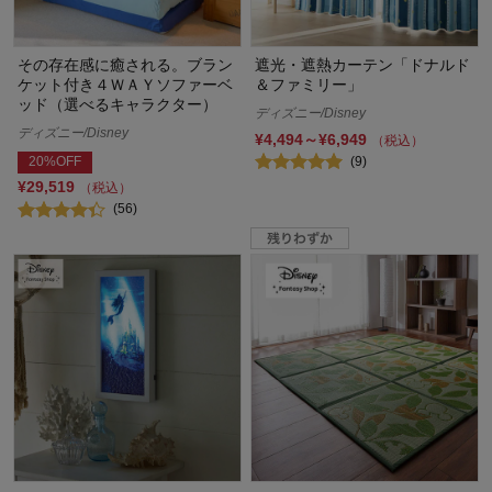
その存在感に癒される。ブラン
遮光・遮熱カーテン「ドナルド
ケット付き４ＷＡＹソファーベ
＆ファミリー」
ッド（選べるキャラクター）
ディズニー/Disney
ディズニー/Disney
¥4,494～¥6,949
（税込）
(9)
20%OFF
¥29,519
（税込）
(56)