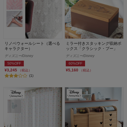
リノベウォールシート（選べる
ミラー付きスタッキング収納ボ
キャラクター）
ックス「クラシック・プー」
ディズニー/Disney
ディズニー/Disney
50%OFF
60%OFF
¥3,245
¥5,160
（税込）
（税込）
(1)