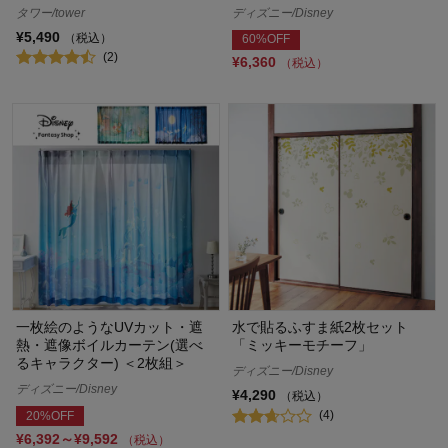
タワー/tower
ディズニー/Disney
¥5,490
（税込）
60%OFF
(2)
¥6,360
（税込）
一枚絵のようなUVカット・遮
水で貼るふすま紙2枚セット
熱・遮像ボイルカーテン(選べ
「ミッキーモチーフ」
るキャラクター) ＜2枚組＞
ディズニー/Disney
ディズニー/Disney
¥4,290
（税込）
(4)
20%OFF
¥6,392～¥9,592
（税込）