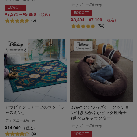
ディズニー/Disney
10%OFF
50%OFF
¥7,371～¥9,980
（税込）
¥3,494～¥7,199
（税込）
(5)
(54)
アラビアンモチーフのラグ「ジ
3WAYでくつろげる！クッショ
ャスミン」
ン付きふかふかビッグ座椅子
(選べるキャラクター)
ディズニー/Disney
ディズニー/Disney
¥14,900
（税込）
(4)
10%OFF