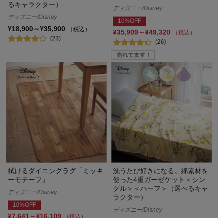
るキャラクター）
ディズニー/Disney
ディズニー/Disney
10%OFF
¥18,900～¥35,900
（税込）
¥35,909～¥49,320
（税込）
(23)
(26)
拭けるダイニングラグ「ミッキ
洗うたび好きになる。綿素材を
ーモチーフ」
使った4重ガーゼケット＜シン
グル＞＜ハーフ＞（選べるキャ
ディズニー/Disney
ラクター）
10%OFF
ディズニー/Disney
¥7,641～¥16,109
（税込）