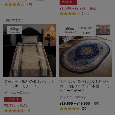
20%OFF
(88)
¥1,584～¥2,791
（税込）
(508)
ジャカード織りのタオルケット
落ちついた暮らしになじむジャ
「ミッキーモチーフ」
カード織りラグ［日本製］「ミ
ッキーモチーフ」
ディズニー/Disney
ディズニー/Disney
50%OFF
¥19,900～¥49,900
（税込）
¥2,995
（税込）
(56)
(7)