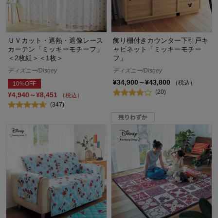
ＵＶカット・遮熱・遮像レース
飾り棚付きカウンター下引戸キ
カーテン「ミッキーモチーフ」
ャビネット「ミッキーモチー
＜2枚組＞＜1枚＞
フ」
ディズニー/Disney
ディズニー/Disney
¥34,900～¥43,800
（税込）
10%OFF
(20)
¥4,940～¥8,451
（税込）
(347)