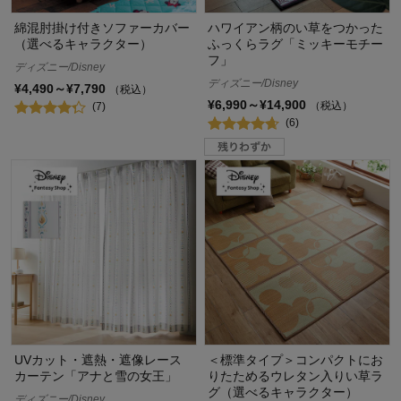
綿混肘掛け付きソファーカバー
ハワイアン柄のい草をつかった
（選べるキャラクター）
ふっくらラグ「ミッキーモチー
フ」
ディズニー/Disney
ディズニー/Disney
¥4,490～¥7,790
（税込）
¥6,990～¥14,900
（税込）
(7)
(6)
UVカット・遮熱・遮像レース
＜標準タイプ＞コンパクトにお
カーテン「アナと雪の女王」
りたためるウレタン入りい草ラ
グ（選べるキャラクター）
ディズニー/Disney