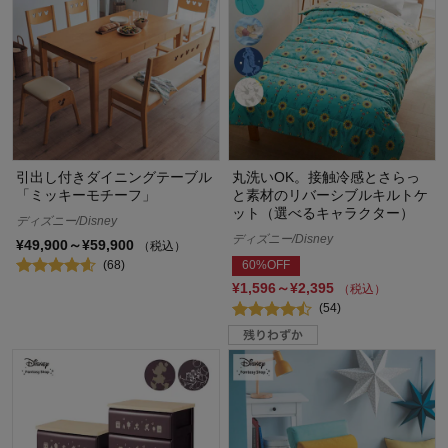
引出し付きダイニングテーブル
丸洗いOK。接触冷感とさらっ
「ミッキーモチーフ」
と素材のリバーシブルキルトケ
ット（選べるキャラクター）
ディズニー/Disney
ディズニー/Disney
¥49,900～¥59,900
（税込）
(68)
60%OFF
¥1,596～¥2,395
（税込）
(54)