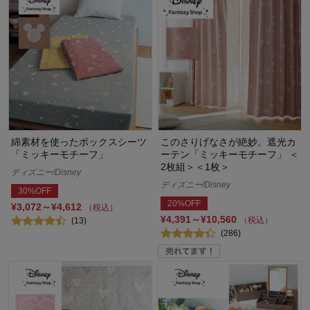
綿素材を使ったボックスシーツ
このさりげなさが絶妙。遮光カ
「ミッキーモチーフ」
ーテン「ミッキーモチーフ」 ＜
2枚組＞＜1枚＞
ディズニー/Disney
ディズニー/Disney
30%OFF
20%OFF
¥3,072～¥4,612
（税込）
¥4,391～¥10,560
（税込）
(13)
(286)