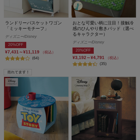
ランドリーバスケットワゴン
おとな可愛い柄に注目！接触冷
「ミッキーモチーフ」
感のひんやり敷きパッド（選べ
るキャラクター）
ディズニー/Disney
ディズニー/Disney
20%OFF
20%OFF
¥7,431～¥11,119
（税込）
¥3,192～¥4,791
（税込）
(64)
(35)