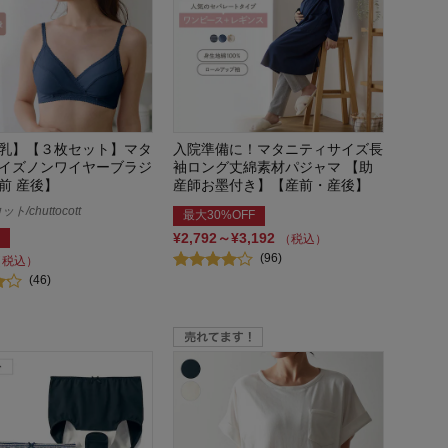
乳】【３枚セット】マタ
入院準備に！マタニティサイズ長
イズノンワイヤーブラジ
袖ロング丈綿素材パジャマ 【助
前 産後】
産師お墨付き】【産前・産後】
/chuttocott
最大30%OFF
¥2,792～¥3,192
（税込）
(96)
（税込）
(46)