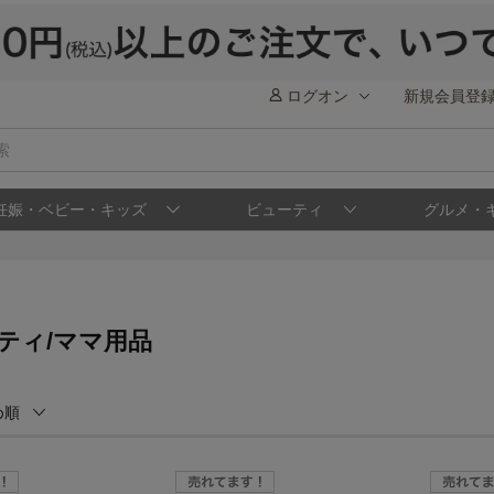
ログオン
新規会員登
妊娠・ベビー・キッズ
ビューティ
グルメ・
ティ/ママ用品
め順