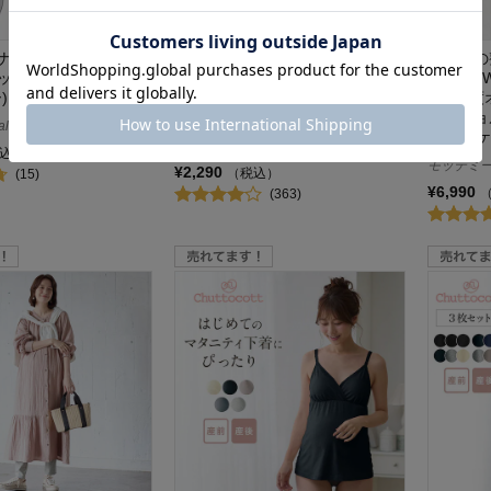
ナー・瞬間授乳クロス
産後授乳にも便利！マタニティサ
旅先での
ップ付きキャミソール
イズブラキャミソール 【助産師
上手な3
ー)【産前・産後】
お墨付き】【瞬間授乳 産前・産
【180
後】
ト／ショ
alist
【12ポ
チュットコット/chuttocott
込）
モッテミー/m
¥2,290
（税込）
(15)
¥6,990
(363)