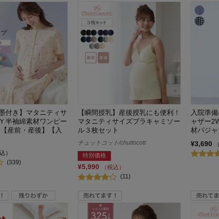
墨付き】マタニティサ
【瞬間授乳】産後授乳にも便利！
入院準備
Ｙ半袖綿素材ワンピー
マタニティサイズブラキャミソー
ャザー2
 【産前・産後】【入
ル３枚セット
材パジャ
チュットコット/chuttocott
¥3,690
込）
特別価格
(339)
¥5,990
（税込）
(11)