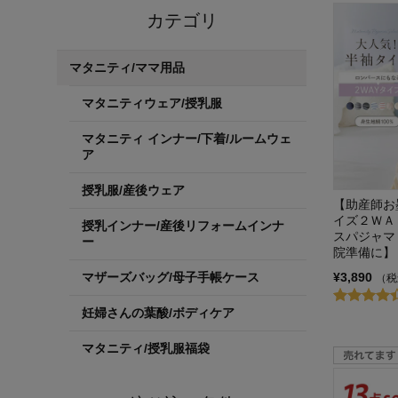
カテゴリ
マタニティ/ママ用品
マタニティウェア/授乳服
マタニティ インナー/下着/ルームウェ
ア
授乳服/産後ウェア
【助産師お
イズ２ＷＡ
授乳インナー/産後リフォームインナ
スパジャマ
ー
院準備に】
¥3,890
マザーズバッグ/母子手帳ケース
（税
妊婦さんの葉酸/ボディケア
マタニティ/授乳服福袋