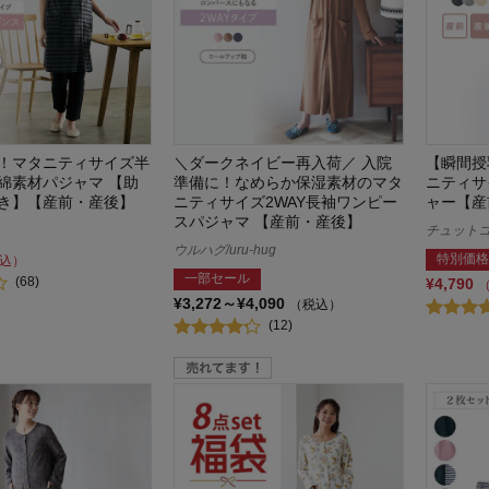
！マタニティサイズ半
＼ダークネイビー再入荷／ 入院
【瞬間授
綿素材パジャマ 【助
準備に！なめらか保湿素材のマタ
ニティサ
き】【産前・産後】
ニティサイズ2WAY長袖ワンピー
ャー【産
スパジャマ 【産前・産後】
チュットコット
ウルハグ/uru-hug
特別価格
込）
一部セール
(68)
¥4,790
¥3,272～¥4,090
（税込）
(12)