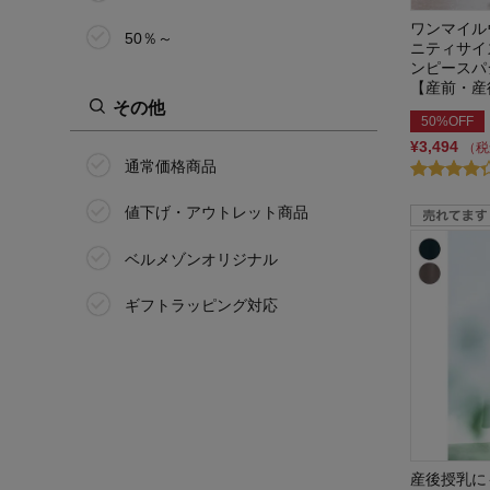
ワンマイル
50％～
ムーミン/MOOMIN
ニティサイ
ンピースパ
【産前・産
メルべ/merve
その他
50%OFF
モウフワ/moufuwa
¥3,494
（税
通常価格商品
モーハウス
値下げ・アウトレット商品
モッテミー/mottemii
ベルメゾンオリジナル
レイカズンニース/Ray Cassin
niece
ギフトラッピング対応
ローズマダム/Rosemadame
ロクシタン/L'OCCITANE
ロディニーノニーノ/Rody nino
nino
産後授乳に