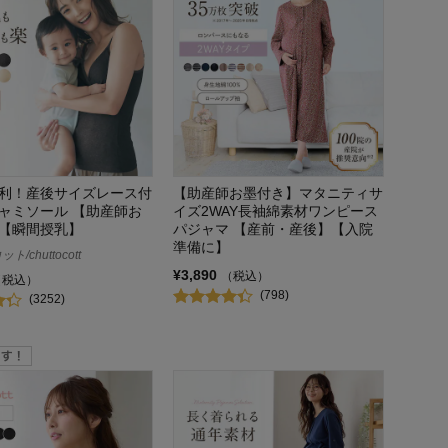
利！産後サイズレース付
【助産師お墨付き】マタニティサ
ャミソール 【助産師お
イズ2WAY長袖綿素材ワンピース
【瞬間授乳】
パジャマ 【産前・産後】【入院
準備に】
/chuttocott
¥3,890
（税込）
（税込）
(798)
(3252)