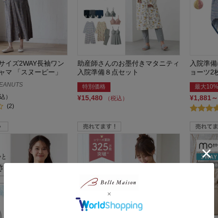
サイズ2WAY長袖ワン
助産師さんのお墨付きマタニティ
入院準備
ャマ 「スヌーピー」
入院準備８点セット
ョーツ2
EANUTS
特別価格
最大10%
込）
¥15,480
¥1,881～
（税込）
(2)