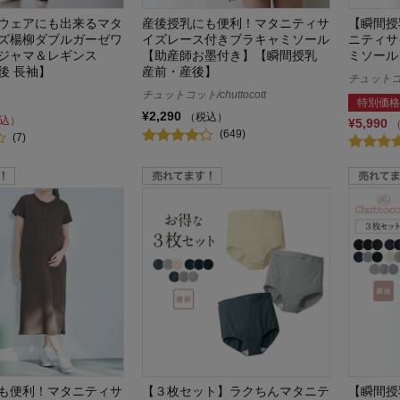
ウェアにも出来るマタ
産後授乳にも便利！マタニティサ
【瞬間授
ズ楊柳ダブルガーゼワ
イズレース付きブラキャミソール
ニティサ
ジャマ＆レギンス
【助産師お墨付き】【瞬間授乳
ミソール
後 長袖】
産前・産後】
チュットコット
チュットコット/chuttocott
特別価格
¥2,290
（税込）
込）
¥5,990
(649)
(7)
も便利！マタニティサ
【３枚セット】ラクちんマタニテ
【瞬間授