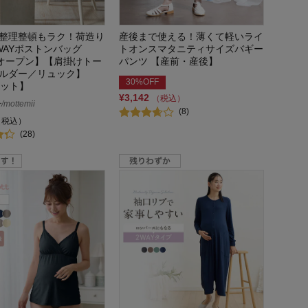
整理整頓もラク！荷造り
産後まで使える！薄くて軽いライ
WAYボストンバッグ
トオンスマタニティサイズバギー
度オープン】【肩掛けトー
パンツ 【産前・産後】
ルダー／リュック】
30%OFF
ケット】
¥3,142
（税込）
ottemii
(8)
（税込）
(28)