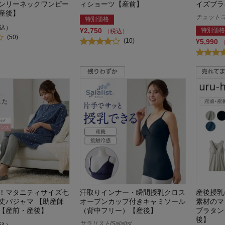
ンリーネックワンピー
ィショーツ【産前】
イズブラ
産後】
チュットコット
特別価格
込）
¥2,750
特別価格
（税込）
(50)
(10)
¥5,990
！マタニティサイズ七
汗取りインナー・瞬間授乳クロス
産後授乳
丈パジャマ 【助産師
オープンカップ付きキャミソール
素材のマ
【産前・産後】
（背中フリー）【産後】
ブラタン
後】
サラリスト/Salalist
込）