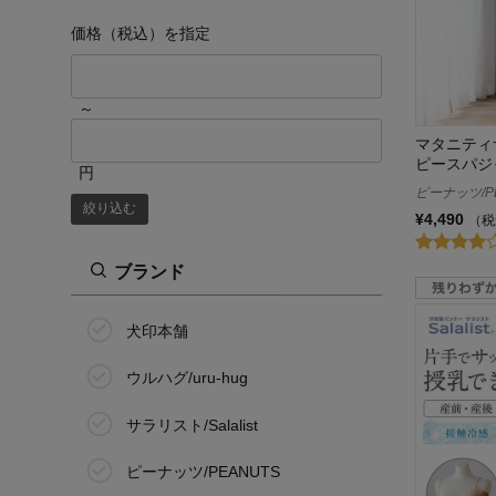
価格（税込）を指定
～
マタニティ
ピースパジ
円
ピーナッツ/P
絞り込む
¥4,490
（税
ブランド
犬印本舗
ウルハグ/uru-hug
サラリスト/Salalist
ピーナッツ/PEANUTS