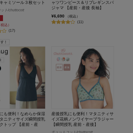
キャミソール３枚セット
ャツワンピース＆リブレギンスパ
ジャマ 【産前・産後 長袖】
/chuttocott
¥6,690
（税込）
(11)
（税込）
(17)
にも便利！なめらか保湿
産後授乳にも便利！マタニティサ
タニティサイズ瞬間授乳
イズ花柄ノンワイヤーブラジャー
クトップ 【産前・産
【瞬間授乳 産前・産後】
チュットコット/chuttocott