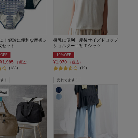
に！健診に便利な産褥シ
授乳に便利！産後サイズドロップ
枚セット
ショルダー半袖Ｔシャツ
OFF
10%OFF
¥1,985
¥1,970
（税込）
（税込）
(188)
(79)