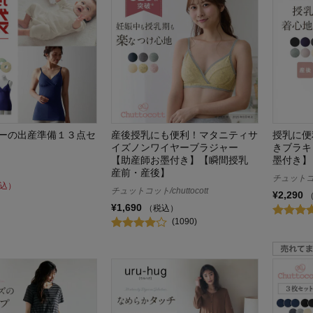
ーの出産準備１３点セ
産後授乳にも便利！マタニティサ
授乳に便
イズノンワイヤーブラジャー
きブラキ
【助産師お墨付き】【瞬間授乳
墨付き】
産前・産後】
チュットコット
込）
チュットコット/chuttocott
¥2,290
¥1,690
（税込）
(1090)