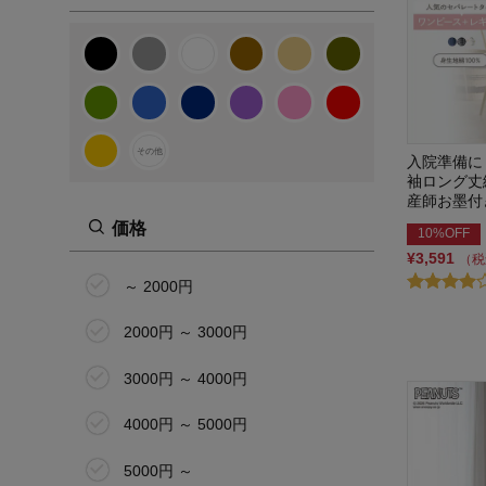
マタニティS
マタニティM
マタニティL
マタニティLL
その他
入院準備に
袖ロング丈
マタニティ3L
産師お墨付
価格
10%OFF
マタニティ4L
¥3,591
（税
マタニティ5L
～ 2000円
58cm(5号)
2000円 ～ 3000円
その他
3000円 ～ 4000円
4000円 ～ 5000円
5000円 ～