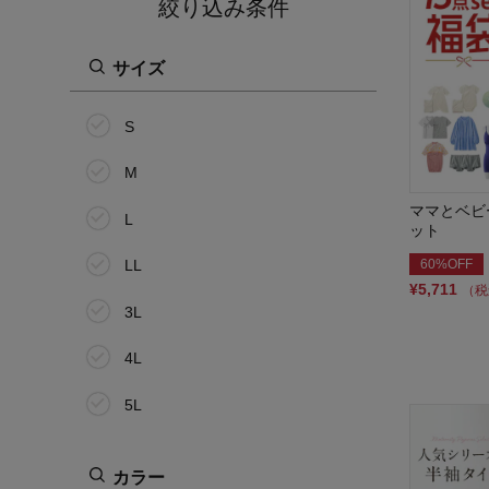
絞り込み条件
サイズ
S
M
ママとベビ
L
ット
60%OFF
LL
¥5,711
（税
3L
4L
5L
6L
カラー