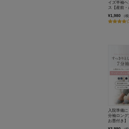
イズ半袖ヘ
ワコール マタニティ/Wacoal
ス【産前・
MATERNITY
¥1,980
（税
入院準備に
分袖ロング
お墨付き】
¥3,990
（税