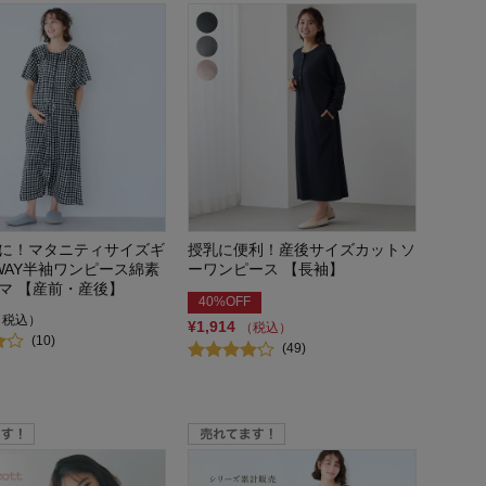
に！マタニティサイズギ
授乳に便利！産後サイズカットソ
WAY半袖ワンピース綿素
ーワンピース 【長袖】
マ 【産前・産後】
40%OFF
（税込）
¥1,914
（税込）
(10)
(49)