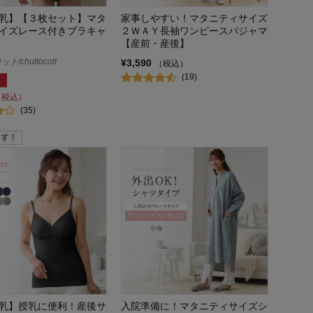
乳】【３枚セット】マタ
家事しやすい！マタニティサイズ
イズレース付きブラキャ
２ＷＡＹ長袖ワンピースパジャマ
【産前・産後】
/chuttocott
¥3,590
（税込）
(19)
（税込）
(35)
乳】授乳に便利！産後サ
入院準備に！マタニティサイズシ