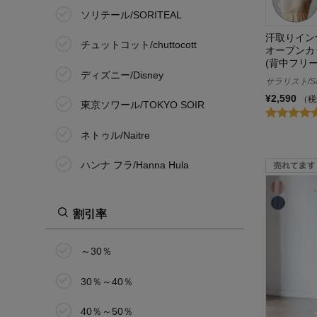
ソリテール/SORITEAL
汗取りイン
チュットコット/chuttocott
オープンカ
(背中フリ
ディズニー/Disney
サラリスト/Sal
¥2,590
（税
東京ソワール/TOKYO SOIR
ネトゥル/Naitre
ハンナ フラ/Hanna Hula
ピーナッツ/PEANUTS
割引率
ホットコット/Hotcott
～30％
桝谷
30％～40％
マミー ルナ/Mammy Luna
40％～50％
ミッフィー/miffy