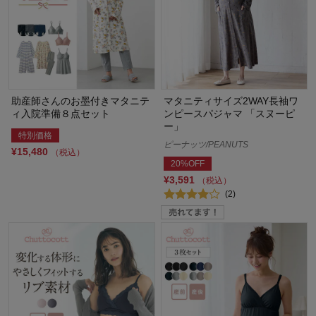
助産師さんのお墨付きマタニテ
マタニティサイズ2WAY長袖ワ
ィ入院準備８点セット
ンピースパジャマ 「スヌーピ
ー」
特別価格
ピーナッツ/PEANUTS
¥15,480
（税込）
20%OFF
¥3,591
（税込）
(2)