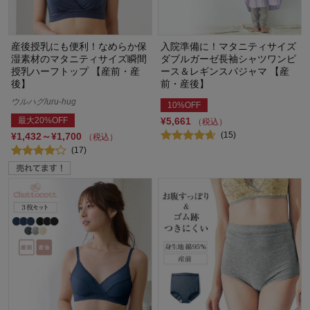
産後授乳にも便利！なめらか保
入院準備に！マタニティサイズ
湿素材のマタニティサイズ瞬間
ダブルガーゼ長袖シャツワンピ
授乳ハーフトップ 【産前・産
ース＆レギンスパジャマ 【産
後】
前・産後】
ウルハグ/uru-hug
10%OFF
最大20%OFF
¥5,661
（税込）
(15)
¥1,432～¥1,700
（税込）
(17)