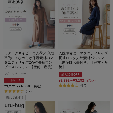
＼ダークネイビー再入荷／ 入院
入院準備に！マタニティサイズ
準備に！なめらか保湿素材のマ
長袖ロング丈綿素材パジャマ
タニティサイズ2WAY長袖ワン
【助産師お墨付き】【産前・産
ピースパジャマ 【産前・産後】
後】
ウルハグ/uru-hug
最大30%OFF
一部セール
¥2,792～¥3,192
（税込）
(97)
¥3,272～¥4,090
（税込）
(12)