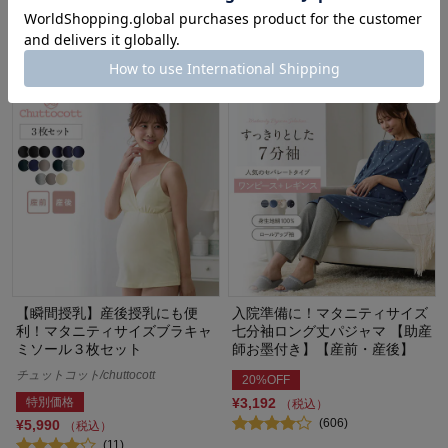
30%OFF
20%OFF
¥1,463
（税込）
¥951
（税込）
(23)
(25)
【瞬間授乳】産後授乳にも便
入院準備に！マタニティサイズ
利！マタニティサイズブラキャ
七分袖ロング丈パジャマ 【助産
ミソール３枚セット
師お墨付き】【産前・産後】
チュットコット/chuttocott
20%OFF
特別価格
¥3,192
（税込）
(606)
¥5,990
（税込）
(11)