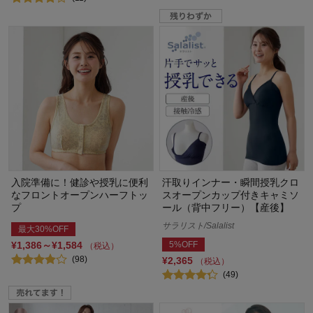
入院準備に！健診や授乳に便利
汗取りインナー・瞬間授乳クロ
なフロントオープンハーフトッ
スオープンカップ付きキャミソ
プ
ール（背中フリー）【産後】
サラリスト/Salalist
最大30%OFF
¥1,386～¥1,584
5%OFF
（税込）
(98)
¥2,365
（税込）
(49)