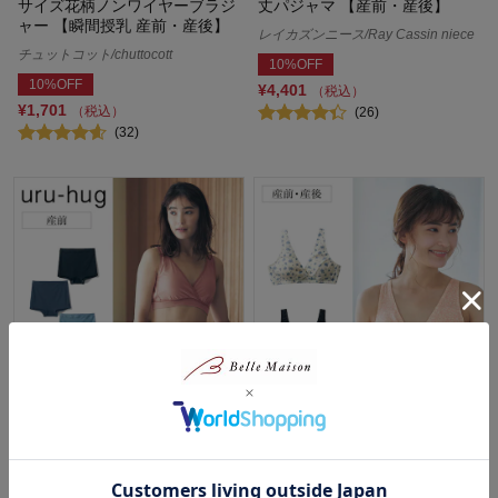
サイズ花柄ノンワイヤーブラジ
丈パジャマ 【産前・産後】
ャー 【瞬間授乳 産前・産後】
レイカズンニース/Ray Cassin niece
チュットコット/chuttocott
10%OFF
10%OFF
¥4,401
（税込）
¥1,701
（税込）
(26)
(32)
なめらか保湿素材のラクちんマ
サイズが細かく選べるマタニテ
タニティサイズショーツ
ィサイズブラジャー 【産前・産
後】
ウルハグ/uru-hug