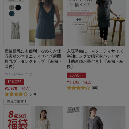
産後授乳にも便利！なめらか保
入院準備に！マタニティサイズ
湿素材のマタニティサイズ瞬間
半袖ロング丈綿素材パジャマ
授乳ブラタンクトップ 【産前・
【助産師お墨付き】【産前・産
産後】
後】
ウルハグ/uru-hug
20%OFF
10%OFF
¥3,192
（税込）
(68)
¥1,970
（税込）
(78)