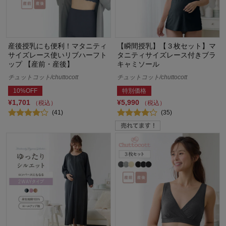
産後授乳にも便利！マタニティ
【瞬間授乳】【３枚セット】マ
サイズレース使いリブハーフト
タニティサイズレース付きブラ
ップ 【産前・産後】
キャミソール
チュットコット/chuttocott
チュットコット/chuttocott
10%OFF
特別価格
¥1,701
¥5,990
（税込）
（税込）
(41)
(35)