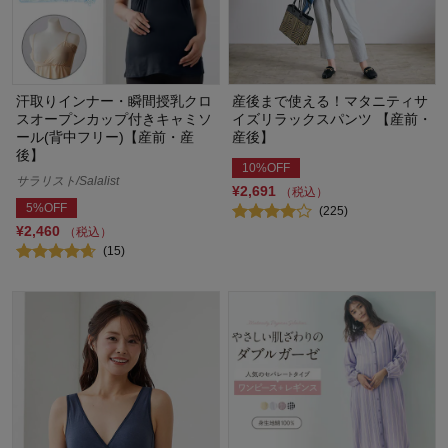
汗取りインナー・瞬間授乳クロ
産後まで使える！マタニティサ
スオープンカップ付きキャミソ
イズリラックスパンツ 【産前・
ール(背中フリー)【産前・産
産後】
後】
10%OFF
サラリスト/Salalist
¥2,691
（税込）
5%OFF
(225)
¥2,460
（税込）
(15)