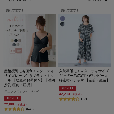
産後授乳にも便利！マタニティ
入院準備に！マタニティサイズ
サイズレース付きブラキャミソ
ギャザー2WAY半袖ワンピース
ール 【助産師お墨付き】【瞬間
綿素材パジャマ 【産前・産後】
授乳 産前・産後】
40%OFF
チュットコット/chuttocott
¥2,214
（税込）
10%OFF
(10)
¥2,060
（税込）
(649)