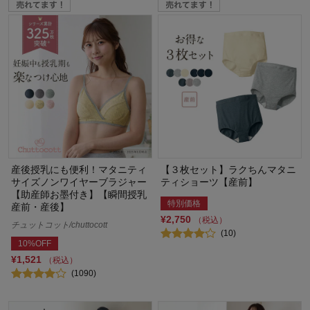
産後授乳にも便利！マタニティ
【３枚セット】ラクちんマタニ
サイズノンワイヤーブラジャー
ティショーツ【産前】
【助産師お墨付き】【瞬間授乳
特別価格
産前・産後】
¥2,750
（税込）
チュットコット/chuttocott
(10)
10%OFF
¥1,521
（税込）
(1090)