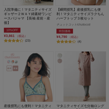
入院準備に！マタニティサイズ
【瞬間授乳】産後授乳にも便
ギャザー２ＷＡＹ綿素材ワンピ
利！マタニティサイズラクちん
ースパジャマ 【長袖 産前・産
ハーフトップ３枚セット
後】
チュットコット/chuttocott
10%OFF
特別価格
¥3,861
（税込）
¥4,790
（税込）
(23)
(4)
産後授乳にも便利！マタニティ
マタニティサイズ七分袖ロング