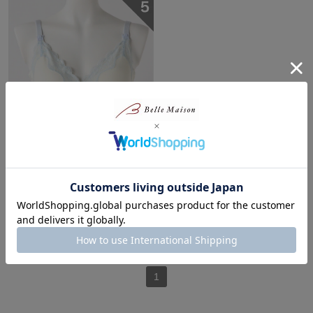
授乳対応ナチュラルフィットブ
ラ【マタニティ～産後まで長く
使える通年素材】
マミー ルナ/Mammy Luna
¥2,090
（税込）
(4)
1