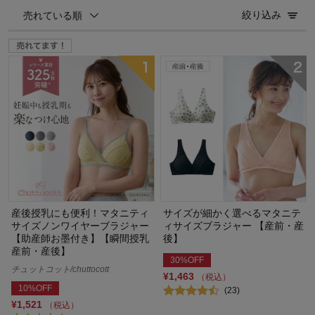
絞り込み
売れている順
産後授乳にも便利！マタニティ
サイズが細かく選べるマタニテ
サイズノンワイヤーブラジャー
ィサイズブラジャー 【産前・産
【助産師お墨付き】【瞬間授乳
後】
産前・産後】
30%OFF
チュットコット/chuttocott
¥1,463
（税込）
10%OFF
(23)
¥1,521
（税込）