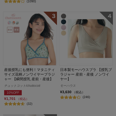
(1090)
産後授乳にも便利！マタニティ
日本製モーハウスブラ 【授乳ブ
サイズ花柄ノンワイヤーブラジ
ラジャー 産前・産後 ノンワイ
ャー 【瞬間授乳 産前・産後】
ヤー】
チュットコット/chuttocott
モーハウス
¥3,630
（税込）
10%OFF
(246)
¥1,701
（税込）
(32)