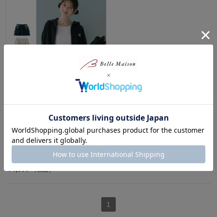
【高比良由菜・ゆなちゃんコラ
ボ】インナーパンツ付きサイド
リボンコットンスウェットティ
アードミニスカート(ウエスト
調節可)【セットアップ可】
【子供服】
パペル ラピス/Papel lapiz
¥4,590
（税込）
1