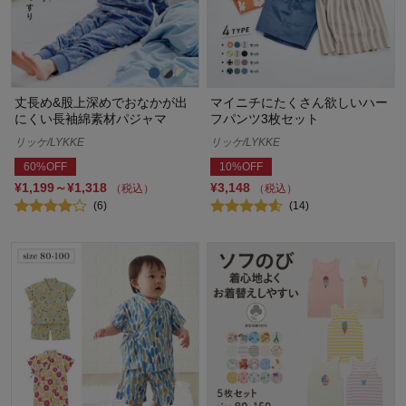
丈長め&股上深めでおなかが出
マイニチにたくさん欲しいハー
にくい長袖綿素材パジャマ
フパンツ3枚セット
リッケ/LYKKE
リッケ/LYKKE
60%OFF
10%OFF
¥1,199～¥1,318
¥3,148
（税込）
（税込）
(6)
(14)