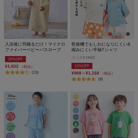
入浴後に羽織るだけ！マイクロ
乾燥機でもしわになりにくい&
ファイバーベビーバスローブ
縮みにくい半袖Tシャツ
リッケ/LYKKE
30%OFF
¥1,602
10%OFF
（税込）
(13)
¥988～¥1,168
（税込）
(9)