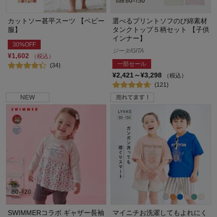
カットソー甚平スーツ 【ベビー
選べるプリントソフのび綿素材
服】
タンクトップ５柄セット 【子供
インナー】
30%OFF
ジータ/GITA
¥1,602
（税込）
一部セール
(34)
¥2,421～¥3,298
（税込）
(121)
SWIMMERコラボ ギャザー長袖
マイニチお洗濯してもよれにく