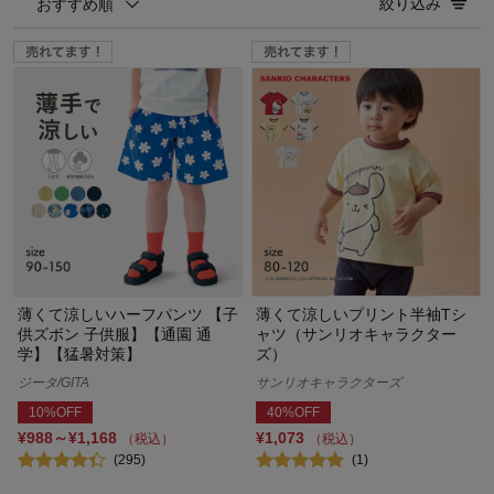
絞り込み
おすすめ順
薄くて涼しいハーフパンツ 【子
薄くて涼しいプリント半袖Tシ
供ズボン 子供服】【通園 通
ャツ（サンリオキャラクター
学】【猛暑対策】
ズ）
ジータ/GITA
サンリオキャラクターズ
10%OFF
40%OFF
¥988～¥1,168
¥1,073
（税込）
（税込）
(295)
(1)