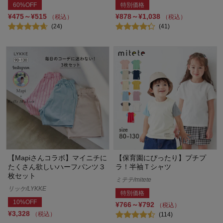
60%OFF
特別価格
¥475～¥515
¥878～¥1,038
（税込）
（税込）
(24)
(41)
【Mapiさんコラボ】マイニチに
【保育園にぴったり】プチプ
たくさん欲しいハーフパンツ３
ラ！半袖Ｔシャツ
枚セット
ミテテ/mitete
リッケ/LYKKE
特別価格
10%OFF
¥766～¥792
（税込）
¥3,328
（税込）
(114)