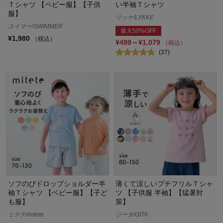
Ｔシャツ 【ベビー服】【子供
い半袖Ｔシャツ
服】
リッケ/LYKKE
スイマー/SWIMMER
最大50%OFF
¥1,980
（税込）
¥499～¥1,079
（税込）
(37)
ソフのびドロップショルダー半
薄くて涼しいプチフリルＴシャ
袖Ｔシャツ 【ベビー服】【子ど
ツ 【子供服 半袖】【猛暑対
も服】
策】
ミテテ/mitete
ジータ/GITA