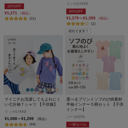
リッケ/LYKKE
20%OFF
60%OFF
¥1,271
（税込）
¥1,279～¥1,399
（税込）
(31)
(1)
マイニチお洗濯してもよれにく
選べるプリントソフのび綿素材
い七分袖Ｔシャツ 【子供服】
半袖インナー５柄セット 【子供
インナー】
リッケ/LYKKE
ジータ/GITA
¥1,098～¥1,299
（税込）
(44)
一部セール