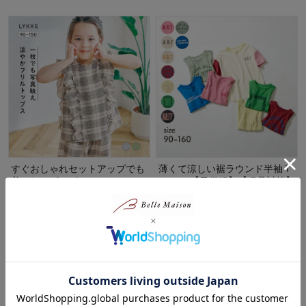
すぐおしゃれセットアップでも
薄くて涼しい裾ラウンド半袖Ｔ
着られるギャザーフリルカット
シャツ 【子供服】【猛暑対策】
ソー楊柳Ｔシャツ 【子供服】
ジータ/GITA
リッケ/LYKKE
一部セール
30%OFF
¥988～¥1,299
（税込）
¥1,049～¥1,189
（税込）
(79)
(1)