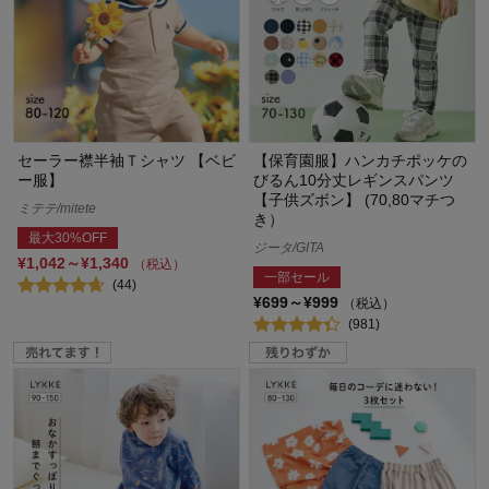
セーラー襟半袖Ｔシャツ 【ベビ
【保育園服】ハンカチポッケの
ー服】
びるん10分丈レギンスパンツ
【子供ズボン】 (70,80マチつ
ミテテ/mitete
き）
最大30%OFF
ジータ/GITA
¥1,042～¥1,340
（税込）
一部セール
(44)
¥699～¥999
（税込）
(981)