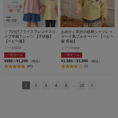
ソフのびフライスフレンチスリ
おめかし気分の総柄シャツレイ
ーブ半袖Ｔシャツ 【子供服】
ヤード風プルオーバー 【ベビー
【ベビー服】
服 長袖】
ジータ/GITA
ミテテ/mitete
一部セール
一部セール
¥988～¥1,299
¥1,584～¥1,980
（税込）
（税込）
(45)
(5)
1
2
3
4
5
…
10