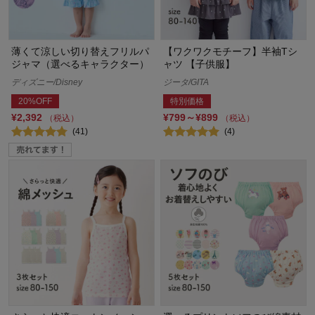
薄くて涼しい切り替えフリルパ
【ワクワクモチーフ】半袖Tシ
ジャマ（選べるキャラクター）
ャツ 【子供服】
ディズニー/Disney
ジータ/GITA
20%OFF
特別価格
¥2,392
¥799～¥899
（税込）
（税込）
(41)
(4)