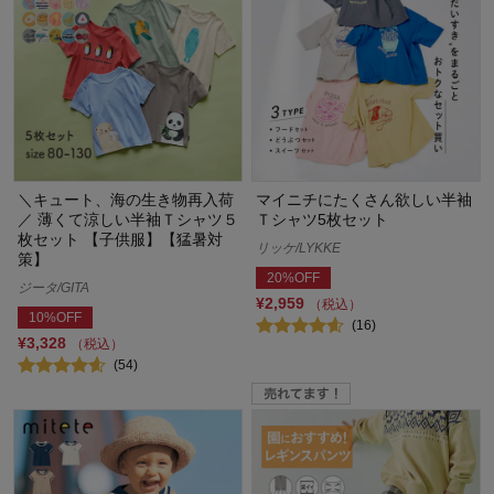
＼キュート、海の生き物再入荷
マイニチにたくさん欲しい半袖
／ 薄くて涼しい半袖Ｔシャツ５
Ｔシャツ5枚セット
枚セット 【子供服】【猛暑対
リッケ/LYKKE
策】
20%OFF
ジータ/GITA
¥2,959
（税込）
10%OFF
(16)
¥3,328
（税込）
(54)