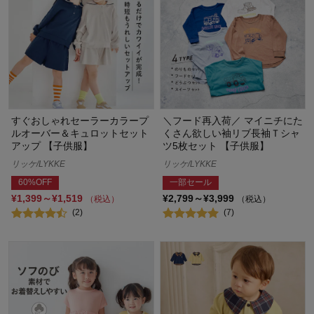
すぐおしゃれセーラーカラープ
＼フード再入荷／ マイニチにた
ルオーバー＆キュロットセット
くさん欲しい袖リブ長袖Ｔシャ
アップ 【子供服】
ツ5枚セット 【子供服】
リッケ/LYKKE
リッケ/LYKKE
60%OFF
一部セール
¥1,399～¥1,519
¥2,799～¥3,999
（税込）
（税込）
(2)
(7)