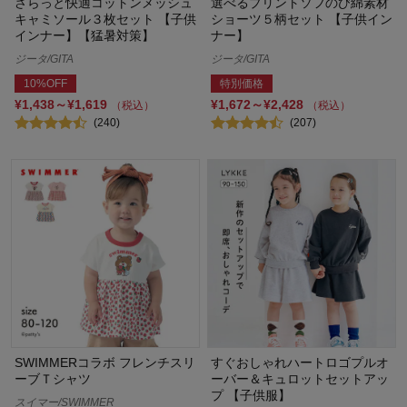
さらっと快適コットンメッシュ
選べるプリントソフのび綿素材
キャミソール３枚セット 【子供
ショーツ５柄セット 【子供イン
インナー】【猛暑対策】
ナー】
ジータ/GITA
ジータ/GITA
10%OFF
特別価格
¥1,438～¥1,619
¥1,672～¥2,428
（税込）
（税込）
(240)
(207)
SWIMMERコラボ フレンチスリ
すぐおしゃれハートロゴプルオ
ーブＴシャツ
ーバー＆キュロットセットアッ
プ 【子供服】
スイマー/SWIMMER