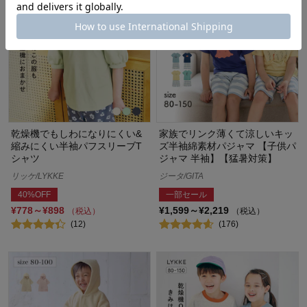
乾燥機でもしわになりにくい&
家族でリンク薄くて涼しいキッ
縮みにくい半袖パフスリーブT
ズ半袖綿素材パジャマ 【子供パ
シャツ
ジャマ 半袖】【猛暑対策】
リッケ/LYKKE
ジータ/GITA
40%OFF
一部セール
¥778～¥898
¥1,599～¥2,219
（税込）
（税込）
(12)
(176)