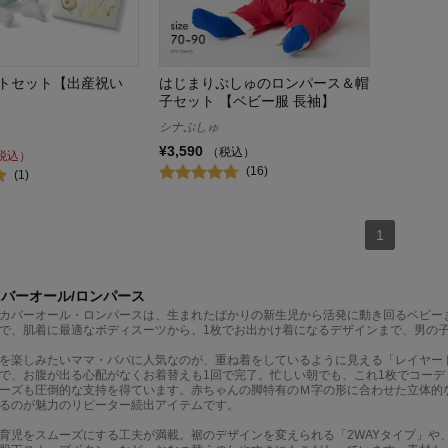
トセット【出産祝い
はじまりぷしゅのロンパース＆帽
子セット 【ベビー服 長袖】
シナぷしゅ
¥3,590
（税込）
税込）
(16)
(1)
1
カバーオール/ロンパース
カバーオール・ロンパースは、生まれたばかりの新生児から活発に動き回るベビー
で、肌着に最適なボディスーツから、1枚でお出かけ着になるデザインまで、男の
を楽しみたいママ・パパに人気なのが、重ね着をしているように見える「レイヤー
で、お腹が出る心配がなくお着替えも1回で完了。忙しい朝でも、これ1枚でコー
ーズも圧倒的な支持を得ています。赤ちゃんの脚特有のＭ字の形に合わせた立体的
るのが魅力のリピーター続出アイテムです。
育児をスムーズにする工夫が満載。裾のデザインを変えられる「2WAYタイプ」や