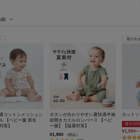
め順
適コットンメッシュシ
ボタンが分かりやすい夏快適半袖
カットソ
ル 【ベビー服 新生
前開きカエルロンパース 【ベビ
最大20%
対策】
ー服】【猛暑対策】
¥1,584～
¥1,980
（税込）