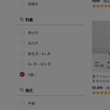
¥999
（税込
前開き
対象
男の子
女の子
新生児～5ヶ月
6ヶ月～12ヶ月
1歳～
肩フリルハ
きカエルロ
¥2,690
（税
袖丈
半袖