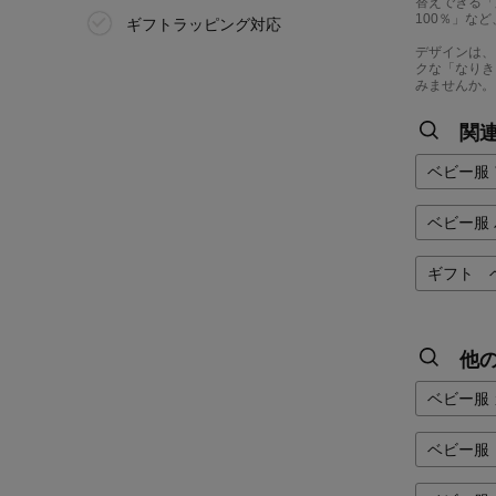
替えできる「
100％」な
ギフトラッピング対応
デザインは、
クな「なりき
みませんか。
関
ベビー服
ベビー服
ギフト 
他
ベビー服
ベビー服