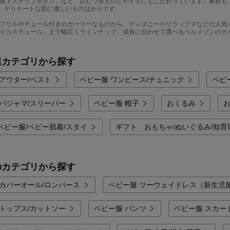
股下スナップボタン」など、おむつ替えのしやすさにもこだわっています。素材も
ど、デリケートな肌に優しいものばかりです。
フリルやチュール付きのガーリーなものから、ディズニーやリラックマなどの人気キ
りコスチューム」まで幅広くラインナップ。成長に合わせて選べるベルメゾンのカ
連カテゴリから探す
 アウター/ベスト
ベビー服 ワンピース/チュニック
ベビ
 パジャマ/スリーパー
ベビー服 帽子
おくるみ
ベビー服/ベビー肌着/スタイ
ギフト おもちゃ/ぬいぐるみ/知育
のカテゴリから探す
 カバーオール/ロンパース
ベビー服 ツーウェイドレス（新生児
 トップス/カットソー
ベビー服 パンツ
ベビー服 スカー