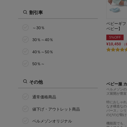
割引率
ベビーギフ
～30％
ベビー】
5%OFF
30％～40％
¥10,450
（
40％～50％
50％～
その他
ベビー服 
ベルメゾンの
ズ展開が豊富
通常価格商品
特におしゃれ
なぎ構造なの
値下げ・アウトレット商品
パース」シリ
のびのび動け
ベルメゾンオリジナル
機能面でも、