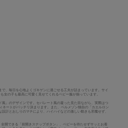
まで、毎日を心地よくゴキゲンに過ごせる工夫が詰まっています。サイ
子も女の子も最高に可愛く見せてくれるベビー服が揃っています。
ド風」のデザインです。セパレート風の凝った見た目ながら、実際はつ
ディネートがバッチリ決まります。また、ベルメゾン独自の「カエルロン
な設計とおしりのマチにより、ハイハイなどの激しい動きも邪魔せず、
、全開できる「前開きスナップボタン」、ベビーを待たせずサッとお着