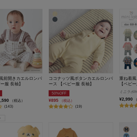
風前開きカエルロンパ
ココナッツ風ボタンカエルロンパ
重ね着風
ビー服 長袖】
ース 【ベビー服 長袖】
【ベビー
ミニラボ/min
50%OFF
¥2,990
2,590
¥895
（税込）
（税込）
(143)
(19)