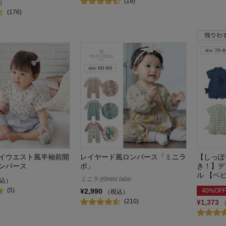
(19)
）
(176)
イウエスト風半袖前開
レイヤード風ロンパース「ミニラ
【しっぽ
ンパース
ボ」
き！】デ
ル 【ベ
ミニラボ/mini labo
込）
(5)
40%OFF
¥2,990
（税込）
(210)
¥1,373