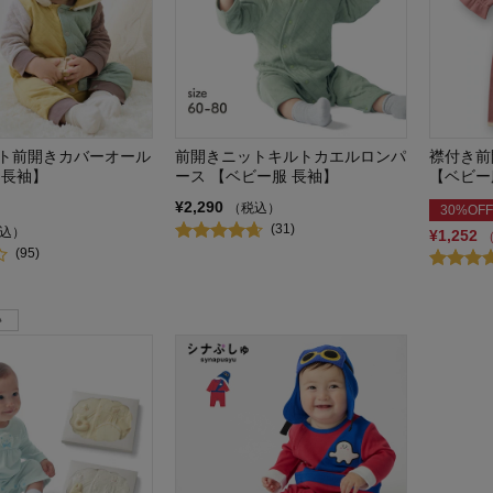
ト前開きカバーオール
前開きニットキルトカエルロンパ
襟付き前
 長袖】
ース 【ベビー服 長袖】
【ベビー
¥2,290
（税込）
30%OFF
(31)
込）
¥1,252
(95)