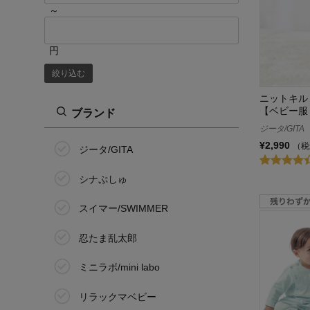
～
円
絞り込む
ニットキル
【ベビー服
ブランド
ジータ/GITA
¥2,990
（税
ジータ/GITA
シナぷしゅ
スイマー/SWIMMER
忍たま乱太郎
ミニラボ/mini labo
リラックマベビー