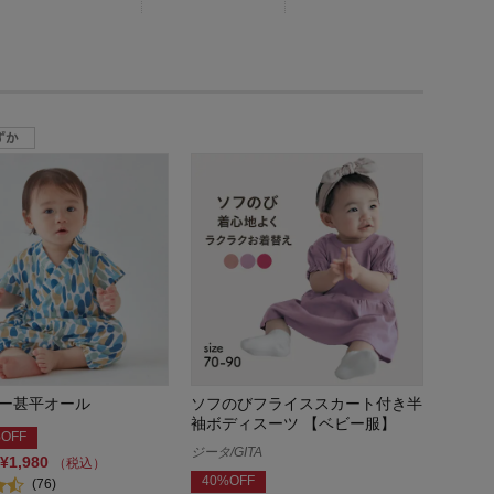
ー甚平オール
ソフのびフライススカート付き半
袖ボディスーツ 【ベビー服】
OFF
ジータ/GITA
¥1,980
（税込）
40%OFF
(76)