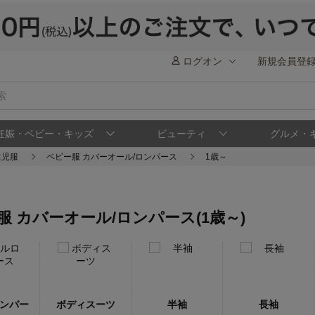
ログオン
新規会員登
妊娠・ベビー・キッズ
ビューティ
グルメ・
生児服
ベビー服 カバーオール/ロンパース
1歳～
服 カバーオール/ロンパース(1歳～)
ンパー
ボディスーツ
半袖
長袖