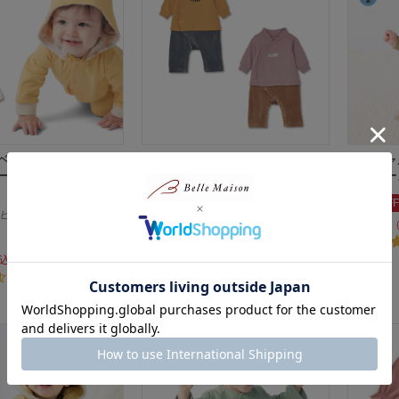
ベビーフード付き前開
フード風プチ襟裏毛前開きカエル
イニシャ
ール 【ベビー服 長
ロンパース 【ベビー服 長袖 きょ
ロンパー
うだいリンク】
50%OFF
ビー
¥2,490
（税込）
¥1,345
(19)
込）
(8)