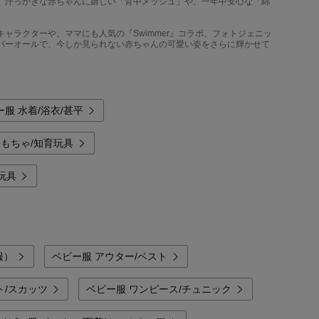
、汗っかきな赤ちゃんに嬉しい「背中メッシュ」や、一年中安心な「綿
ャラクターや、ママにも人気の『Swimmer』コラボ、フォトジェニッ
バーオールで、今しか見られない赤ちゃんの可愛い姿をさらに輝かせて
ー服 水着/浴衣/甚平
おもちゃ/知育玩具
玩具
服）
ベビー服 アウター/ベスト
ト/スカッツ
ベビー服 ワンピース/チュニック