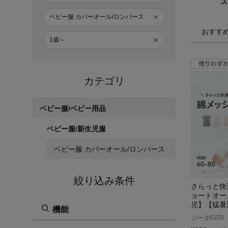
ス
ベビー服 カバーオール/ロンパース
おすす
1歳～
カテゴリ
ベビー服/ベビー用品
ベビー服/新生児服
ベビー服 カバーオール/ロンパース
絞り込み条件
さらっと快
ョートオー
児】【猛暑
機能
ジータ/GITA