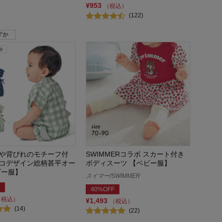
¥953
（税込）
(122)
や背びれのモチーフ付
SWIMMERコラボ スカート付き
コデザイン総柄甚平オー
ボディスーツ 【ベビー服】
ビー服】
スイマー/SWIMMER
40%OFF
（税込）
¥1,493
（税込）
(14)
(22)