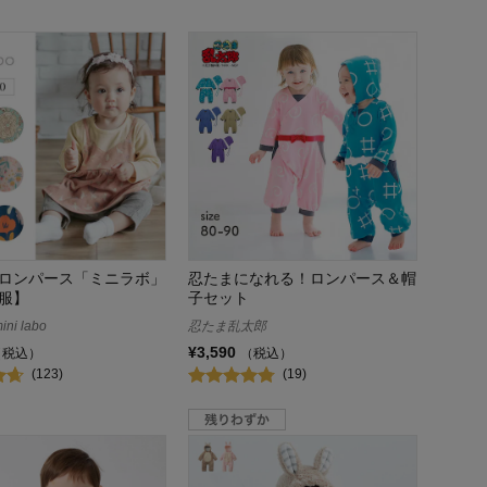
ロンパース「ミニラボ」
忍たまになれる！ロンパース＆帽
服】
子セット
i labo
忍たま乱太郎
¥3,590
（税込）
（税込）
(123)
(19)