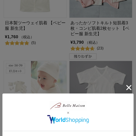
日本製ツーウェイ肌着 【ベビー
あったかソフトキルト短肌着3
服 新生児】
枚・コンビ肌着2枚セット 【ベ
ビー服 新生児】
¥1,760
（税込）
¥3,790
（税込）
(5)
(23)
新生児肌着１７点セット 【ベビ
【新生児服 ベビー服】低出生体
ー服】
重児用コンビ肌着