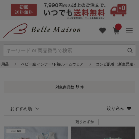
ー用品
ベビー服 インナー/下着/ルームウェア
コンビ肌着（新生児服）
9
対象商品数
件
絞り込み
おすすめ順