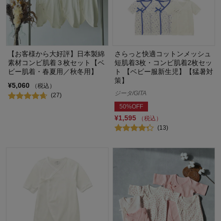
【お客様から大好評】日本製綿
さらっと快適コットンメッシュ
素材コンビ肌着３枚セット【ベ
短肌着3枚・コンビ肌着2枚セッ
ビー肌着・春夏用／秋冬用】
ト 【ベビー服新生児】【猛暑対
策】
¥5,060
（税込）
ジータ/GITA
(27)
50%OFF
¥1,595
（税込）
(13)