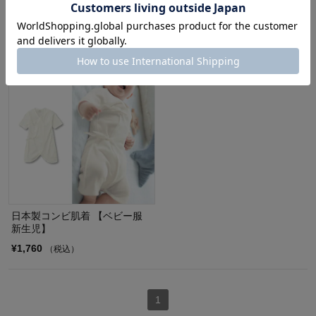
¥17,600
¥1,760
（税込）
（税込）
(50)
(1)
日本製コンビ肌着 【ベビー服
新生児】
¥1,760
（税込）
1