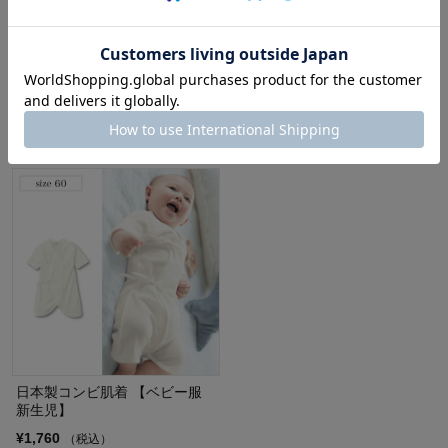
【新生児服 ベビー服】低出生体
新生児肌着１７点セット 【ベビ
重児用コンビ肌着
ー服】
¥1,760
¥17,600
（税込）
（税込）
(1)
(50)
日本製コンビ肌着 【ベビー服
新生児】
¥1,760
（税込）