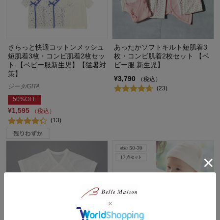
さらっと快適コットンメッシュ
あったかソフトキルト短肌着3
短肌着3枚・コンビ肌着2枚セッ
枚・コンビ肌着2枚セット 【ベ
ト 【ベビー服新生児】【猛暑対
ビー服 新生児】
策】
¥3,790
（税込）
ジータ/GITA
(23)
50%OFF
¥1,595
（税込）
(13)