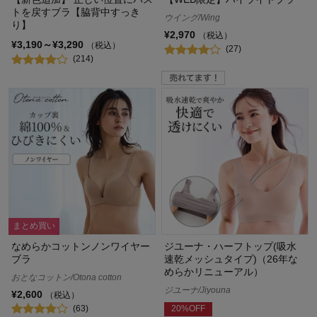
トを戻すブラ【脇背中すっき
ウイング/Wing
り】
¥2,970
（税込）
¥3,190～¥3,290
（税込）
(27)
(214)
まとめ買い
なめらかコットンノンワイヤー
ジユーナ・ハーフトップ(吸水
ブラ
速乾メッシュタイプ)（26年な
めらかリニューアル）
おとなコットン/Otona cotton
ジユーナ/Jiyouna
¥2,600
（税込）
(63)
20%OFF