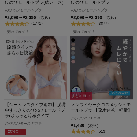
びのびモールドブラ(総レース)
びのびモールドブラ
のびのびモールドブラ
のびのびモールドブラ
¥2,090～¥2,390
¥2,090～¥2,390
（税込）
（税込）
(1771)
(3877)
まとめ買い
【シームレスタイプ追加】 脇背
ノンワイヤークロスメッシュモ
中すっきりのびのびモールドブ
ールドブラ 【吸水速乾・軽量】
ラ(さらっと涼感タイプ)
ルシアン/LECIEN
のびのびモールドブラ
¥1,430
（税込）
(513)
20%OFF