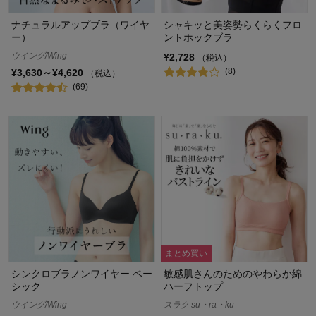
ナチュラルアップブラ（ワイヤ
シャキッと美姿勢らくらくフロ
ー）
ントホックブラ
ウイング/Wing
¥2,728
（税込）
(8)
¥3,630～¥4,620
（税込）
(69)
まとめ買い
シンクロブラノンワイヤー ベー
敏感肌さんのためのやわらか綿
シック
ハーフトップ
ウイング/Wing
スラク su・ra・ku