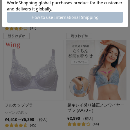
なめらかコットンソフトワイヤ
肩甲骨引き寄せ・美姿勢ハーフ
ーブラ
トップ
おとなコットン/Otona cotton
¥1,980
（税込）
(16)
¥2,600
（税込）
(31)
フルカップブラ
超キレイ盛り補正ノンワイヤー
ブラ (AA70～)
ウイング/Wing
¥2,990
（税込）
¥4,510～¥5,390
（税込）
(44)
(45)