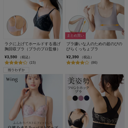
まとめ買い
ラクに上げてホールドする逃げ
ブラ嫌いな人のための超のびの
胸回収ブラ（ブラのプロ監修）
びらくっちょブラ
¥3,590
¥2,390
（税込）
（税込）
(15)
(86)