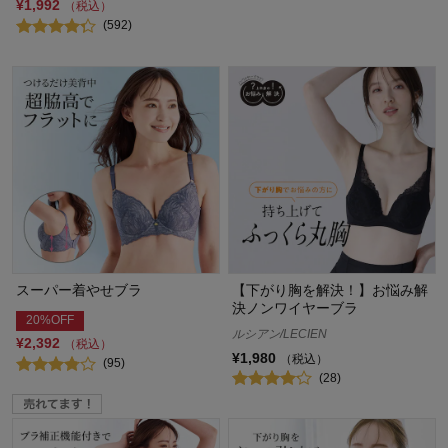
¥1,992
（税込）
(592)
スーパー着やせブラ
【下がり胸を解決！】お悩み解
決ノンワイヤーブラ
20%OFF
ルシアン/LECIEN
¥2,392
（税込）
¥1,980
（税込）
(95)
(28)