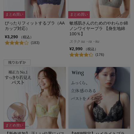
まとめ買い
まとめ買い
ぴったりフィットするブラ（AA
敏感肌さんのためのやわらか綿
カップ対応）
ノンワイヤーブラ 【身生地綿
100％】
¥3,290
（税込）
スラク su・ra・ku
(183)
¥2,990
（税込）
(176)
まとめ買い
【新色追加】 正しい位置にバス
【WEB限定】ハイライトブラ