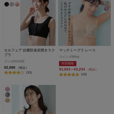
セルフェア 抗菌防臭前開きラク
マッチミーブラ レース
ブラ
ウイング/Wing
グンゼ/GUNZE
特別価格
¥2,090
（税込）
¥3,003～¥3,234
（税込）
(33)
(10)