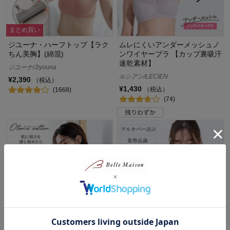
まとめ買い
ジユーナ・ハーフトップ【ラク
ムレにくいアンダーメッシュノ
ちん美胸】(綿混)
ンワイヤーブラ 【カップ裏吸汗
速乾素材】
ジユーナ/Jiyouna
ルシアン/LECIEN
¥2,390
（税込）
¥1,430
（税込）
(1668)
(74)
まとめ買い