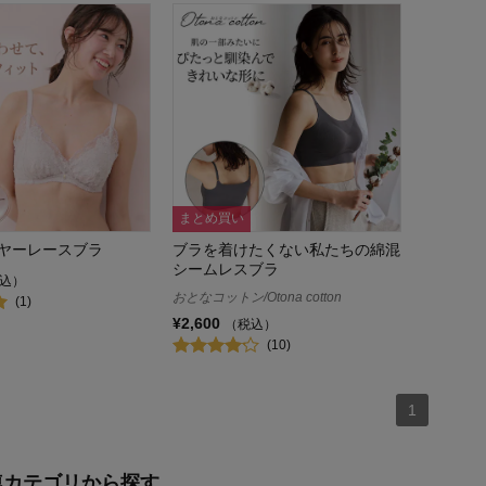
まとめ買い
ヤーレースブラ
ブラを着けたくない私たちの綿混
シームレスブラ
込）
おとなコットン/Otona cotton
(1)
¥2,600
（税込）
(10)
1
連カテゴリから探す