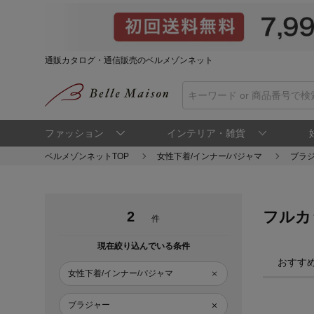
通販カタログ・通信販売のベルメゾンネット
ファッション
インテリア・雑貨
ベルメゾンネットTOP
女性下着/インナー/パジャマ
ブラ
フルカ
2
件
現在絞り込んでいる条件
おすす
女性下着/インナー/パジャマ
ブラジャー