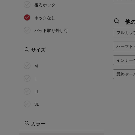
後ろホック
ホックなし
他
パッド取り外し可
フルカッ
ハーフト
サイズ
インナー
M
最終セー
L
LL
3L
カラー