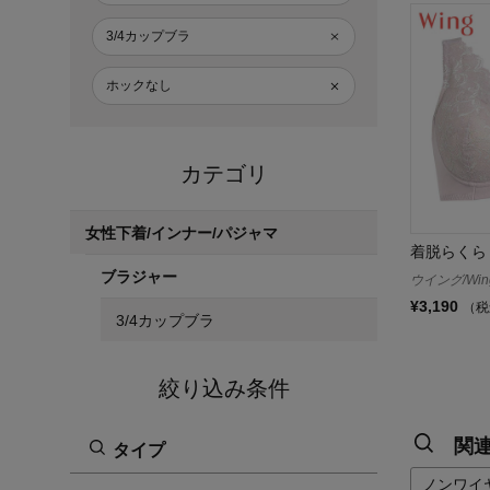
3/4カップブラ
ホックなし
カテゴリ
女性下着/インナー/パジャマ
着脱らくら
ブラジャー
ウイング/Win
¥3,190
（税
3/4カップブラ
絞り込み条件
関
タイプ
ノンワイ