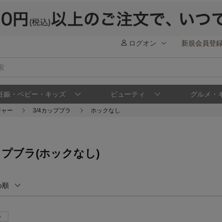
ログオン
新規会員登
妊娠・ベビー・キッズ
ビューティ
グルメ・
ジャー
3/4カップブラ
ホックなし
カップブラ(ホックなし)
め順