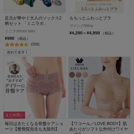
足元が華やぐ大人のソックス2
もちっとふわっとブラ
柄セット 「ミニラボ」
ウイング/Wing
ミニラボ/mini labo
¥4,290～¥4,950
（税込）
¥990
（税込）
(358)
まとめ買い
毎日はきたくなる骨盤ケアショ
【ワコール／LOVE BODY】肌
ーツ【整骨院先生も太鼓判】
あたりがソフトな外付けワイヤ