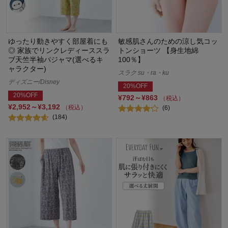
ゆったり動きやすく部屋着にも
敏感肌さんのための涼し気コッ
◎ 家族でリンクレディーススラ
トンショーツ 【身生地綿
ブ天竺半袖パジャマ(選べるキ
100％】
ャラクター)
スラク su・ra・ku
ディズニー/Disney
20%OFF
20%OFF
¥792～¥863
（税込）
¥2,952～¥3,192
（税込）
(6)
(184)