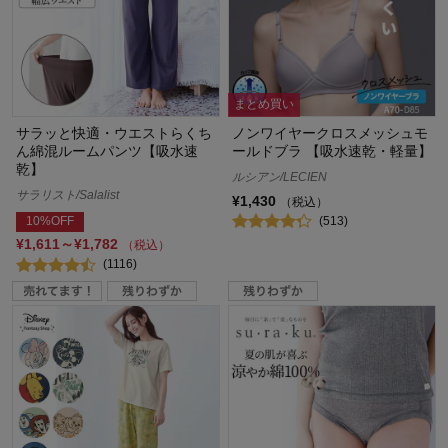
まとめ買い
サラッと快適・ウエストらくち
ノンワイヤークロスメッシュモ
ん綿混ルームパンツ【吸水速
ールドブラ 【吸水速乾・軽量】
乾】
ルシアン/LECIEN
サラリスト/Salalist
¥1,430
（税込）
(513)
10%OFF
¥1,611～¥1,782
（税込）
(1116)