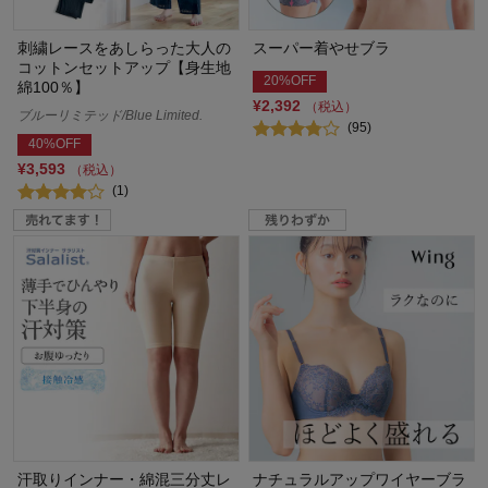
刺繍レースをあしらった大人の
スーパー着やせブラ
コットンセットアップ【身生地
20%OFF
綿100％】
¥2,392
（税込）
ブルーリミテッド/Blue Limited.
(95)
40%OFF
¥3,593
（税込）
(1)
汗取りインナー・綿混三分丈レ
ナチュラルアップワイヤーブラ