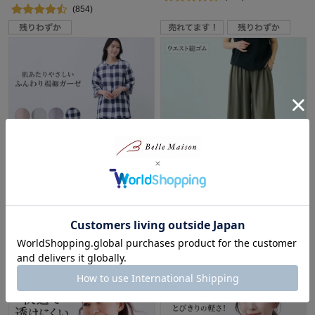
(854)
やわらか楊柳ガーゼ7分袖パジ
キレイ見えイージーワイドパン
ャマ
ツ (S～4L)
¥597～¥697
（税込）
30%OFF
(42)
¥2,792
（税込）