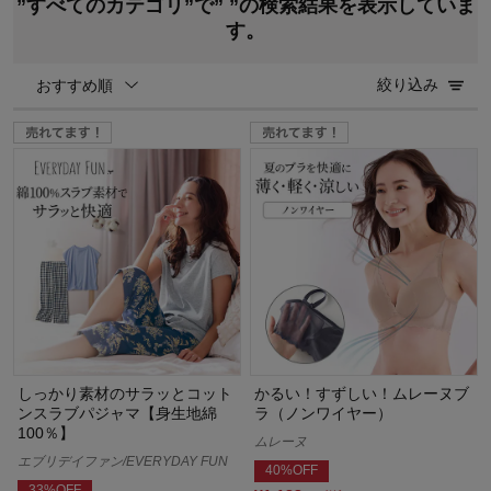
”すべてのカテゴリ”で”
”の検索結果を表示していま
す。
絞り込み
おすすめ順
しっかり素材のサラッとコット
かるい！すずしい！ムレーヌブ
ンスラブパジャマ【身生地綿
ラ（ノンワイヤー）
100％】
ムレーヌ
エブリデイファン/EVERYDAY FUN
40%OFF
33%OFF