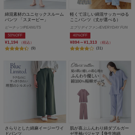
綿混素材のユニセックスルーム
軽くて涼しい綿混サッカーゆる
パンツ 「スヌーピー」
ここパンツ（丈が選べる）
ピーナッツ/PEANUTS
エブリデイファン/EVERYDAY FUN
50%OFF
40%OFF
¥1,194
¥894～¥1,313
（税込）
（税込）
(9)
(31)
さらりとした綿麻イージーワイ
肌が喜ぶふんわり綿ダブルガー
ドパンツ
ゼ半袖パジャマ【身生地綿