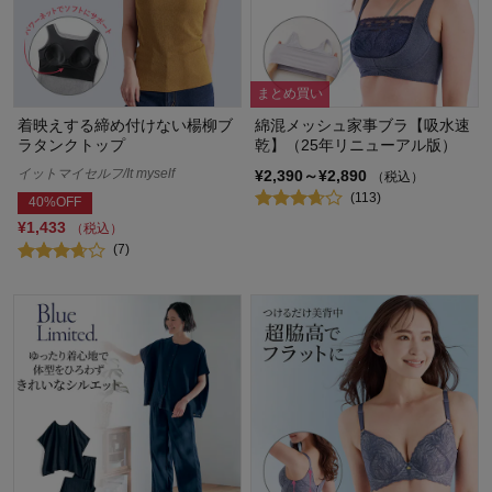
まとめ買い
着映えする締め付けない楊柳ブ
綿混メッシュ家事ブラ【吸水速
ラタンクトップ
乾】（25年リニューアル版）
イットマイセルフ/It myself
¥2,390～¥2,890
（税込）
(113)
40%OFF
¥1,433
（税込）
(7)