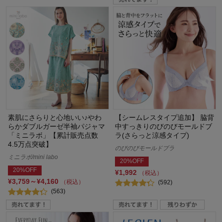
素肌にさらりと心地いい♪やわ
【シームレスタイプ追加】 脇背
らかダブルガーゼ半袖パジャマ
中すっきりのびのびモールドブ
「ミニラボ」【累計販売点数
ラ(さらっと涼感タイプ)
4.5万点突破】
のびのびモールドブラ
ミニラボ/mini labo
20%OFF
20%OFF
¥1,992
（税込）
¥3,759～¥4,160
（税込）
(592)
(563)