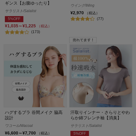
ギンス【お腹ゆったり】
ウイング/Wing
サラリスト/Salalist
¥2,970
（税込）
(77)
5%OFF
¥1,035～¥1,225
（税込）
(173)
ハグするブラ 谷間メイク 脇高
汗取りインナー・さらりとやわ
設計
らか綿フレンチ袖【消臭】
ワコール/Wacoal
サラリスト/Salalist
¥6,600～¥7,700
（税込）
5%OFF