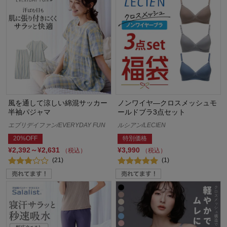
風を通して涼しい綿混サッカー
ノンワイヤ―クロスメッシュモ
半袖パジャマ
ールドブラ3点セット
エブリデイファン/EVERYDAY FUN
ルシアン/LECIEN
20%OFF
特別価格
¥2,392～¥2,631
¥3,990
（税込）
（税込）
(21)
(1)