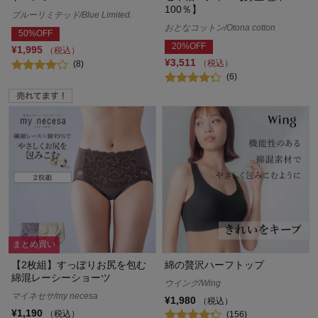
100％】
ブルーリミテッド/Blue Limited.
おとなコットン/Otona cotton
50%OFF
20%OFF
¥1,995
（税込）
¥3,511
（税込）
(8)
(6)
まとめ買い
【2枚組】すっぽりお尻を包む
綿の贅沢ハーフトップ
綿混レーシーショーツ
ウイング/Wing
マイネセサ/my necesa
¥1,980
（税込）
¥1,190
（税込）
(156)