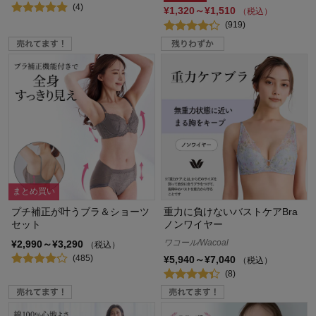
(4)
¥1,320～¥1,510
（税込）
(919)
まとめ買い
プチ補正が叶うブラ＆ショーツ
重力に負けないバストケアBra
セット
ノンワイヤー
ワコール/Wacoal
¥2,990～¥3,290
（税込）
(485)
¥5,940～¥7,040
（税込）
(8)