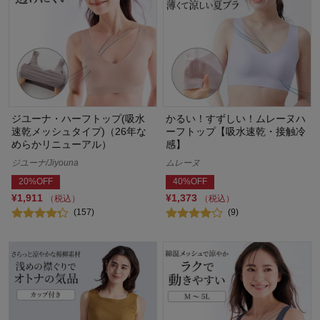
ジユーナ・ハーフトップ(吸水
かるい！すずしい！ムレーヌハ
速乾メッシュタイプ)（26年な
ーフトップ【吸水速乾・接触冷
めらかリニューアル）
感】
ジユーナ/Jiyouna
ムレーヌ
20%OFF
40%OFF
¥1,911
¥1,373
（税込）
（税込）
(157)
(9)