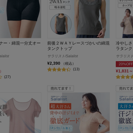
ナー・綿混一分丈オー
前後２ＷＡＹレースづかいの綿混
冷やしさ
タンクトップ
ラタンク
alist
サラリスト/Salalist
サラリスト/S
¥2,390
（税込）
20%OFF
(13)
¥1,831～
）
(27)