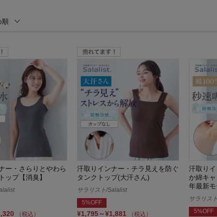
め順
ナー・さらりとやわら
汗取りインナー・チラ見えを防ぐ
汗取りイ
トップ【消臭】
タンクトップ(大汗さん)
か綿キャ
年最新モ
alist
サラリスト/Salalist
サラリスト/S
5%OFF
5%OFF
1,320
¥1,795～¥1,881
（税込）
（税込）