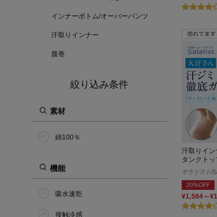
インナーボトム/オーバーパンツ
汗取りインナー
腹巻
絞り込み条件
素材
綿100％
汗取りイン
タンクトッ
機能
サラリスト/Sal
20%OFF
吸水速乾
¥1,584～¥
接触冷感