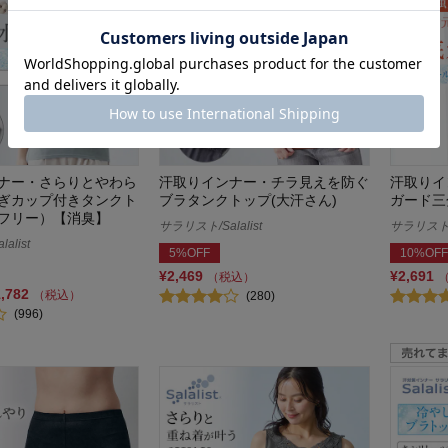
ナー・さらりとやわら
汗取りインナー・チラ見えを防ぐ
汗取りイ
ぎカップ付きタンクト
ブラタンクトップ(大汗さん)
ガード三
フリー）【消臭】
サラリスト/Salalist
サラリスト/S
alist
5%OFF
10%OFF
¥2,469
¥2,691
（税込）
1,782
（税込）
(280)
(996)