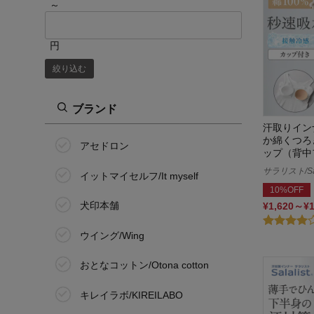
～
円
絞り込む
ブランド
汗取りイン
か綿くつろ
アセドロン
ップ（背中
サラリスト/Sal
イットマイセルフ/It myself
10%OFF
犬印本舗
¥1,620～¥
ウイング/Wing
おとなコットン/Otona cotton
キレイラボ/KIREILABO