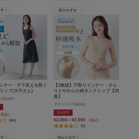
ンナー・チラ見えを防ぐ
【2枚組】汗取りインナー・さら
リップ(大汗さん)
りとやわらか綿タンクトップ【消
臭】
alalist
サラリスト/Salalist
5%OFF
（税込）
¥2,004～¥2,555
（税込）
(94)
(5)