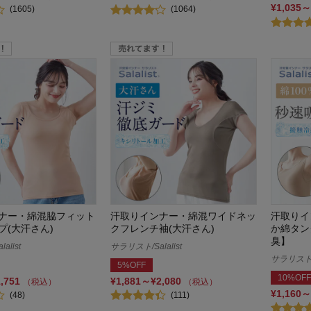
¥1,035～
(1605)
(1064)
ナー・綿混脇フィット
汗取りインナー・綿混ワイドネッ
汗取りイ
プ(大汗さん)
クフレンチ袖(大汗さん)
か綿タン
臭】
alist
サラリスト/Salalist
サラリスト/S
5%OFF
10%OFF
1,751
¥1,881～¥2,080
（税込）
（税込）
¥1,160～
(48)
(111)