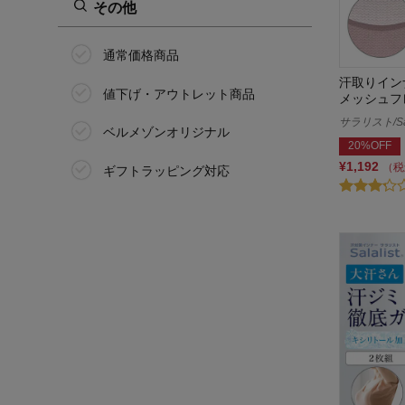
その他
ホットコット/Hotcott
マイネセサ/my necesa
通常価格商品
汗取りイン
ミニラボ/mini labo
値下げ・アウトレット商品
メッシュフ
サラリスト/Sal
ムレーヌ
ベルメゾンオリジナル
20%OFF
メグエル/megueru
¥1,192
（税
ギフトラッピング対応
ゆきねえ/Yukine inc
夢企覚販売
リカバミー/RecoveMe
ルシアン/LECIEN
レッド／ReD
ワコール/Wacoal