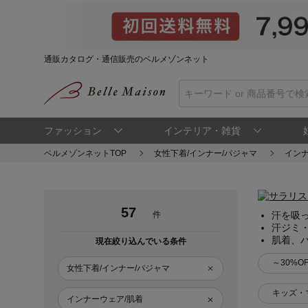
通販カタログ・通信販売のベルメゾンネット
ファッション
インテリア・雑貨
ベルメゾンネットTOP
女性下着/インナー/パジャマ
インナ
57
件
汗を吸
汗ジミ
肌着、
現在絞り込んでいる条件
～30%OF
女性下着/インナー/パジャマ
キッズ・
インナーウェア/肌着