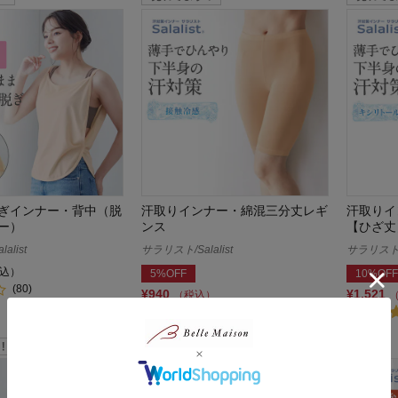
ぎインナー・背中（脱
汗取りインナー・綿混三分丈レギ
汗取りイ
ー）
ンス
【ひざ丈
alist
サラリスト/Salalist
サラリスト/S
込）
5%OFF
10%OFF
(80)
¥940
¥1,521
（税込）
(530)