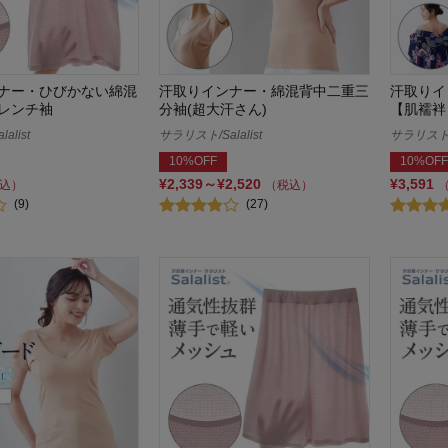
ナー・ひびかない綿混
汗取りインナー・綿混背中二重三
汗取りイ
レンチ袖
分袖(超大汗さん)
【肌襦袢
alist
サラリスト/Salalist
サラリスト/S
10%OFF
10%OFF
¥2,339～¥2,520
¥3,591
込）
（税込）
(9)
(27)