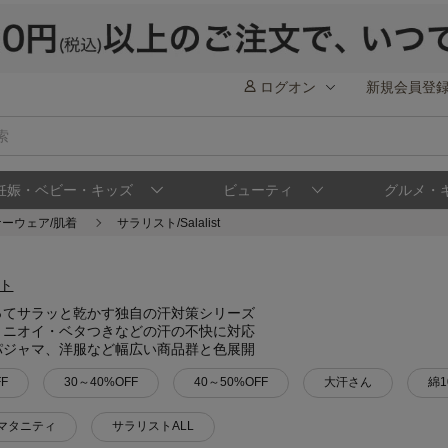
ログオン
新規会員登
妊娠・ベビー・キッズ
ビューティ
グルメ・
ーウェア/肌着
サラリスト/Salalist
ってサラッと乾かす独自の汗対策シリーズ
・ニオイ・ベタつきなどの汗の不快に対応
パジャマ、洋服など幅広い商品群と色展開
F
30～40%OFF
40～50%OFF
大汗さん
綿1
マタニティ
サラリストALL