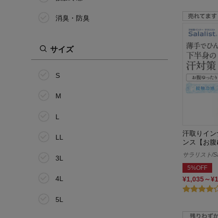
消臭・防臭
サイズ
S
M
L
汗取りイン
LL
ンス【お腹
サラリスト/Sal
3L
5%OFF
4L
¥1,035～¥
5L