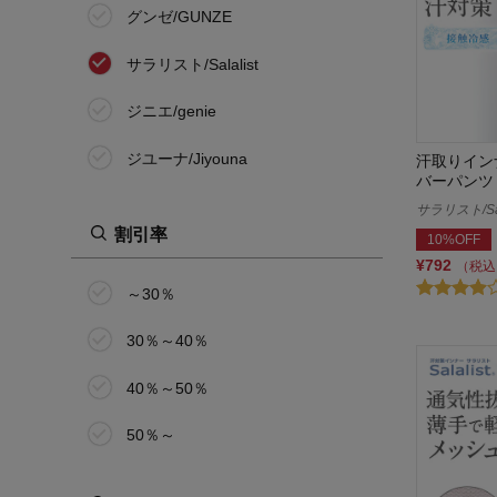
グンゼ/GUNZE
サラリスト/Salalist
ジニエ/genie
ジユーナ/Jiyouna
汗取りイン
バーパンツ
SKINTO／スキント
サラリスト/Sal
割引率
10%OFF
スラク su・ra・ku
¥792
（税込
～30％
竹久夢二
30％～40％
ビースピックス/bspix
40％～50％
冷えとり日和365
50％～
ブラデリスニューヨークピー
ス/BRADELIS New York peace