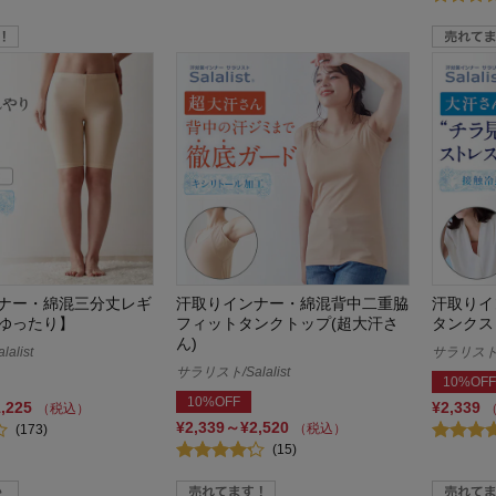
ナー・綿混三分丈レギ
汗取りインナー・綿混背中二重脇
汗取りイ
ゆったり】
フィットタンクトップ(超大汗さ
タンクス
ん)
alist
サラリスト/S
サラリスト/Salalist
10%OFF
10%OFF
1,225
¥2,339
（税込）
¥2,339～¥2,520
（税込）
(173)
(15)