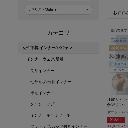
サラリスト/Salalist
おすす
カテゴリ
女性下着/インナー/パジャマ
インナーウェア/肌着
長袖インナー
七分袖/八分袖インナー
半袖インナー
汗取りイン
タンクトップ
か綿タンク
サラリスト/Sal
インナーキャミソール
5%OFF
¥1,035～¥
ブラトップ/カップ付きインナー