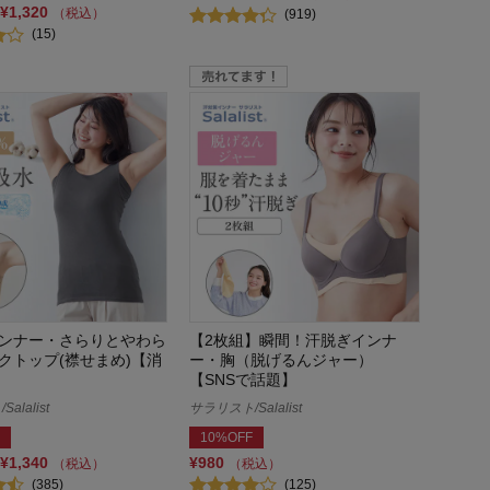
¥1,320
（税込）
(919)
(15)
ンナー・さらりとやわら
【2枚組】瞬間！汗脱ぎインナ
クトップ(襟せまめ)【消
ー・胸（脱げるんジャー）
【SNSで話題】
alalist
サラリスト/Salalist
10%OFF
¥1,340
¥980
（税込）
（税込）
(385)
(125)