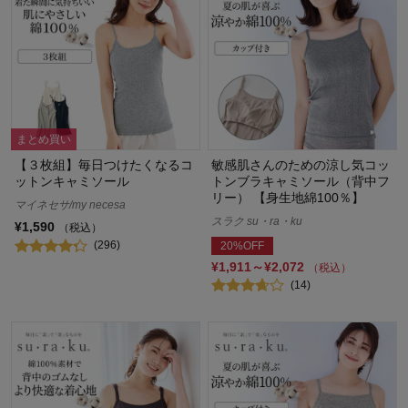
まとめ買い
【３枚組】毎日つけたくなるコ
敏感肌さんのための涼し気コッ
ットンキャミソール
トンブラキャミソール（背中フ
リー） 【身生地綿100％】
マイネセサ/my necesa
スラク su・ra・ku
¥1,590
（税込）
(296)
20%OFF
¥1,911～¥2,072
（税込）
(14)