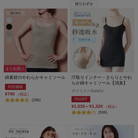
まとめ買い
綿素材のやわらかキャミソール
汗取りインナー・さらりとやわ
らか綿キャミソール【消臭】
特別価格
サラリスト/Salalist
¥790
（税込）
5%OFF
(286)
¥1,035～¥1,320
（税込）
(506)