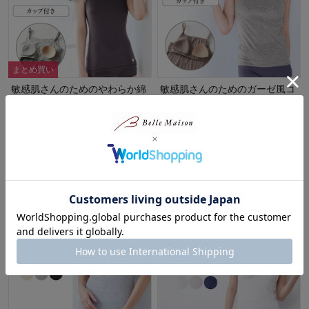
まとめ買い
敏感肌さんのためのやわらか綿
敏感肌さんのためのガーゼ風コ
カップ付きキャミ（背中フリ
ットンブラキャミソール（背中
ー）
フリー） 【身生地綿100％】
スラク su・ra・ku
スラク su・ra・ku
¥2,790～¥2,990
（税込）
20%OFF
(433)
¥2,080～¥2,239
（税込）
(24)