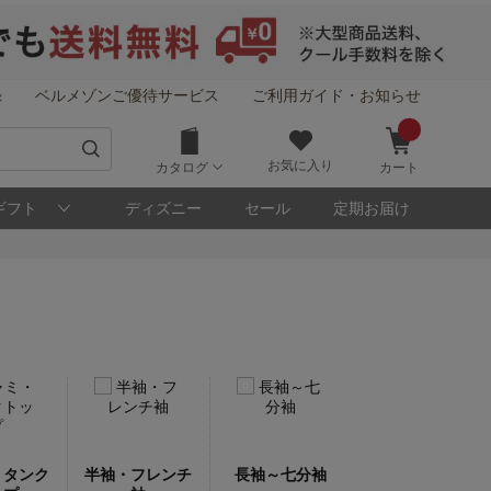
録
ベルメゾンご優待サービス
ご利用ガイド・お知らせ
お気に入り
カタログ
カート
ギフト
ディズニー
セール
定期お届け
・タンク
半袖・フレンチ
長袖～七分袖