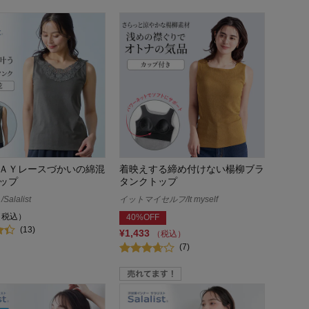
ＡＹレースづかいの綿混
着映えする締め付けない楊柳ブラ
ップ
タンクトップ
alalist
イットマイセルフ/It myself
（税込）
40%OFF
(13)
¥1,433
（税込）
(7)