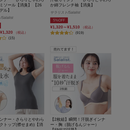
ミソール【消臭】 【26
か綿フレンチ袖【消臭】
デル】
サラリスト/Salalist
alalist
5%OFF
¥1,320～¥1,510
（税込）
¥1,320
（税込）
(919)
(15)
ンナー・さらりとやわら
【2枚組】瞬間！汗脱ぎインナ
クトップ(襟せまめ)【消
ー・胸（脱げるんジャー）
【SNSで話題】