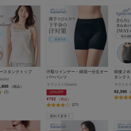
ースタンクトップ
汗取りインナー・綿混一分丈オー
前後２Ｗ
バーパンツ
タンクト
alist
サラリスト/Salalist
サラリスト/S
3,800
（税込）
¥2,390
(7)
10%OFF
¥792
（税込）
(27)