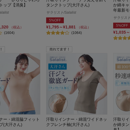
トップ【消臭】
タンクトップ(大汗さん)
か綿キャ
年最新モ
alist
サラリスト/Salalist
サラリスト/S
5%OFF
5%OFF
1,320
¥1,795～¥1,881
（税込）
（税込）
¥1,035～
(1604)
(1064)
ナー・綿混脇フィット
汗取りインナー・綿混ワイドネッ
汗取りイ
プ(大汗さん)
クフレンチ袖(大汗さん)
か綿タン
臭】