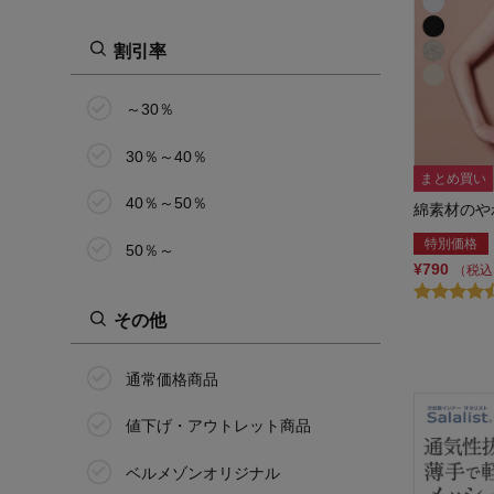
SKINTO／スキント
割引率
スラク su・ra・ku
～30％
竹久夢二
30％～40％
ビースピックス/bspix
まとめ買い
40％～50％
冷えとり日和365
綿素材のや
特別価格
50％～
ブラデリスニューヨークピー
¥790
（税込
ス/BRADELIS New York peace
その他
ホットコット/Hotcott
マイネセサ/my necesa
通常価格商品
ミニラボ/mini labo
値下げ・アウトレット商品
ムレーヌ
ベルメゾンオリジナル