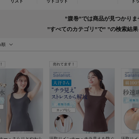
リスト
ットコット
ト
”腹巻”では商品が見つかり
”すべてのカテゴリ”で”
”の検索結
め順
ナー・さらりとやわら
汗取りインナー・チラ見えを防ぐ
汗取りイ