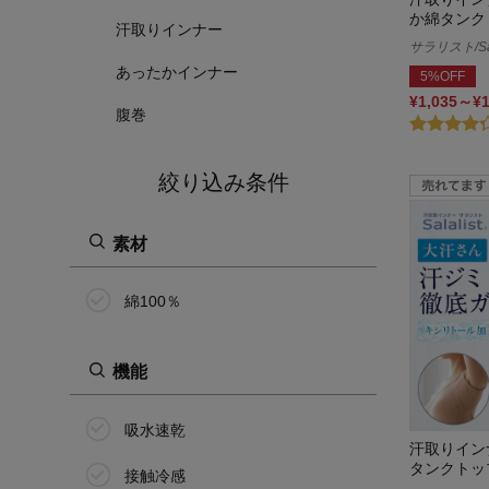
か綿タンク
汗取りインナー
サラリスト/Sal
あったかインナー
5%OFF
¥1,035～¥
腹巻
絞り込み条件
素材
綿100％
機能
吸水速乾
汗取りイン
タンクトッ
接触冷感