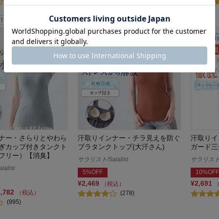
(31)
ナー・さらりとやわら
汗取りインナー・チラ見えを防ぐ
汗取りイ
ぎカップ付きタンクト
ブラタンクトップ(大汗さん)
ガード三
フリー）【消臭】
サラリスト/Salalist
サラリスト/S
alist
5%OFF
10%OFF
¥2,469
¥2,691
（税込）
1,782
（税込）
(278)
(995)