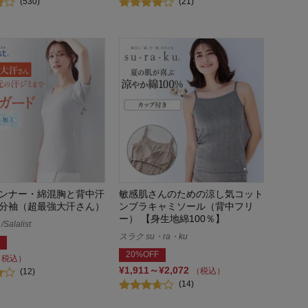
(530)
(21)
ンナー・綿混胸と背中汗
敏感肌さんのための涼し気コット
分袖（超最強大汗さん）
ンブラキャミソール（背中フリ
ー） 【身生地綿100％】
alalist
スラク su・ra・ku
20%OFF
（税込）
¥1,911～¥2,072
（税込）
(12)
(14)