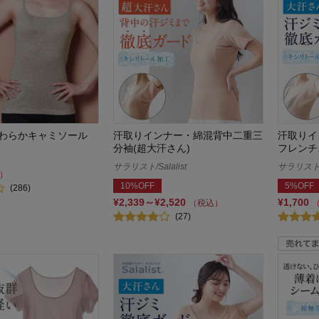
わらかキャミソール
汗取りインナー・綿混背中二重三
汗取りイ
分袖(超大汗さん)
フレンチ
サラリスト/Salalist
サラリスト/S
）
10%OFF
5%OFF
(286)
¥2,339～¥2,520
¥1,700
（税込）
(27)