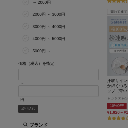
5L
～ 2000円
その他
2000円 ～ 3000円
3000円 ～ 4000円
4000円 ～ 5000円
5000円 ～
価格（税込）を指定
汗取りイン
～
か綿くつろ
ップ（背中
サラリスト/Sal
円
10%OFF
絞り込む
¥1,620～¥
ブランド