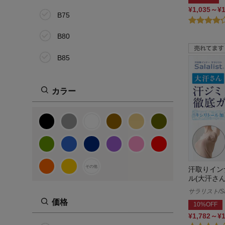
¥1,035～¥
B75
B80
B85
B90
カラー
S
M
L
LL
その他
汗取りイン
ル(大汗さん
3L
サラリスト/Sal
価格
10%OFF
4L
¥1,782～¥