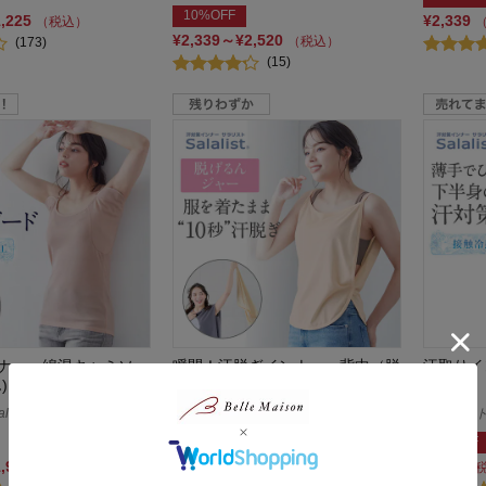
10%OFF
1,225
¥2,339
（税込）
¥2,339～¥2,520
（税込）
(173)
(15)
ナー・綿混キャミソー
瞬間！汗脱ぎインナー・背中（脱
汗取りイ
)
げるんジャー）
ンス
alist
サラリスト/Salalist
サラリスト/S
¥1,390
（税込）
5%OFF
(80)
1,970
¥940
（税込）
（