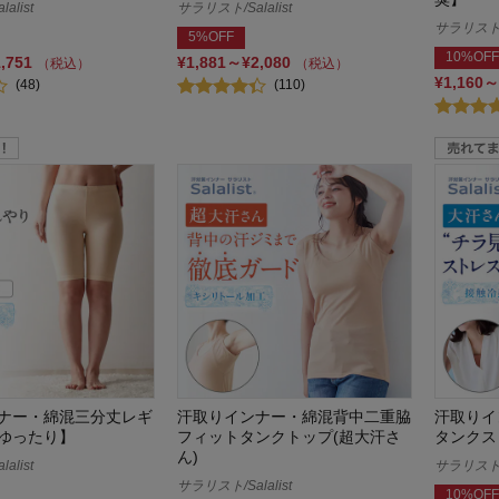
alist
サラリスト/Salalist
サラリスト/S
5%OFF
10%OFF
1,751
¥1,881～¥2,080
（税込）
（税込）
¥1,160～
(48)
(110)
ナー・綿混三分丈レギ
汗取りインナー・綿混背中二重脇
汗取りイ
ゆったり】
フィットタンクトップ(超大汗さ
タンクス
ん)
alist
サラリスト/S
サラリスト/Salalist
10%OFF