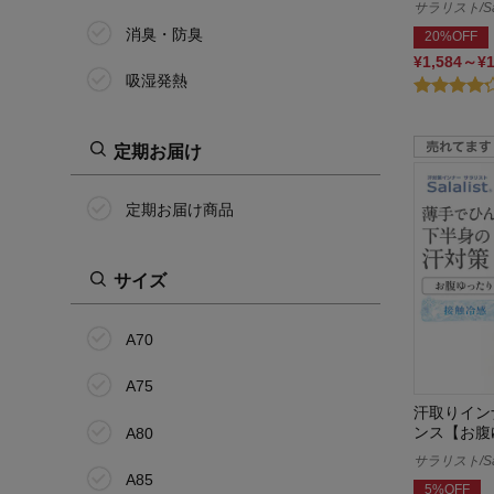
サラリスト/Sal
消臭・防臭
20%OFF
¥1,584～¥
吸湿発熱
定期お届け
定期お届け商品
サイズ
A70
A75
汗取りイン
ンス【お腹
A80
サラリスト/Sal
A85
5%OFF