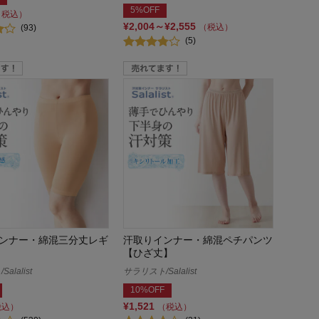
5%OFF
（税込）
¥2,004～¥2,555
（税込）
(93)
(5)
ンナー・綿混三分丈レギ
汗取りインナー・綿混ペチパンツ
【ひざ丈】
alalist
サラリスト/Salalist
10%OFF
¥1,521
税込）
（税込）