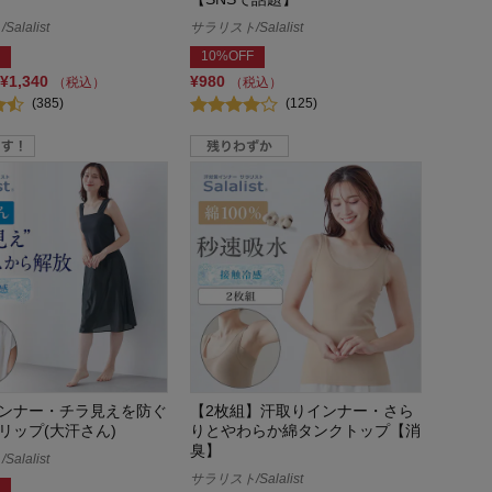
alalist
サラリスト/Salalist
10%OFF
¥1,340
¥980
（税込）
（税込）
(385)
(125)
ンナー・チラ見えを防ぐ
【2枚組】汗取りインナー・さら
リップ(大汗さん)
りとやわらか綿タンクトップ【消
臭】
alalist
サラリスト/Salalist