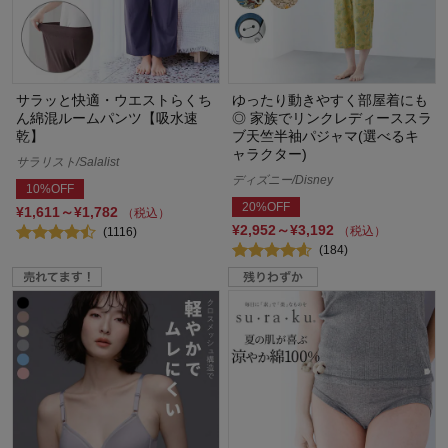
サラッと快適・ウエストらくち
ゆったり動きやすく部屋着にも
ん綿混ルームパンツ【吸水速
◎ 家族でリンクレディーススラ
乾】
ブ天竺半袖パジャマ(選べるキ
ャラクター)
サラリスト/Salalist
ディズニー/Disney
10%OFF
20%OFF
¥1,611～¥1,782
（税込）
¥2,952～¥3,192
（税込）
(1116)
(184)