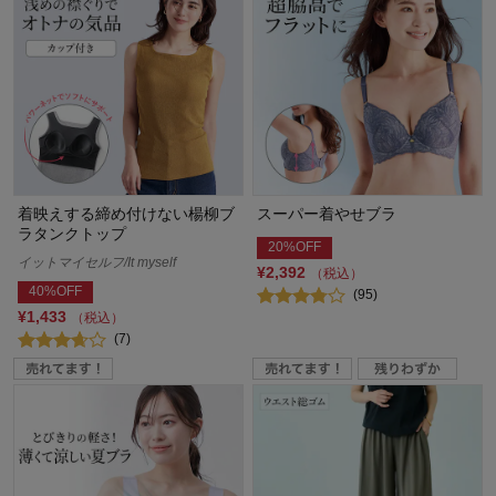
着映えする締め付けない楊柳ブ
スーパー着やせブラ
ラタンクトップ
20%OFF
イットマイセルフ/It myself
¥2,392
（税込）
40%OFF
(95)
¥1,433
（税込）
(7)