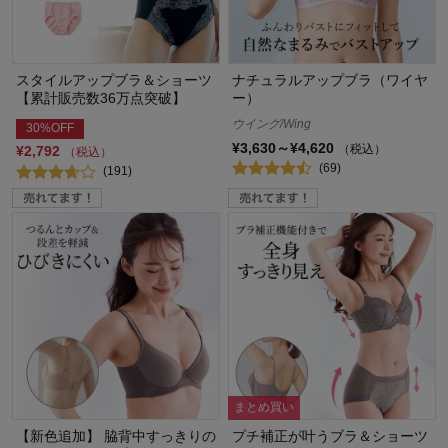
スタイルアップブラ＆ショーツ
ナチュラルアップブラ（ワイヤ
【累計販売数36万点突破】
ー）
ウイング/Wing
30%OFF
¥3,630～¥4,620
（税込）
¥2,792
（税込）
(69)
(191)
まとめ買い
【新色追加】 脇背中すっきりの
プチ補正が叶うブラ＆ショーツ