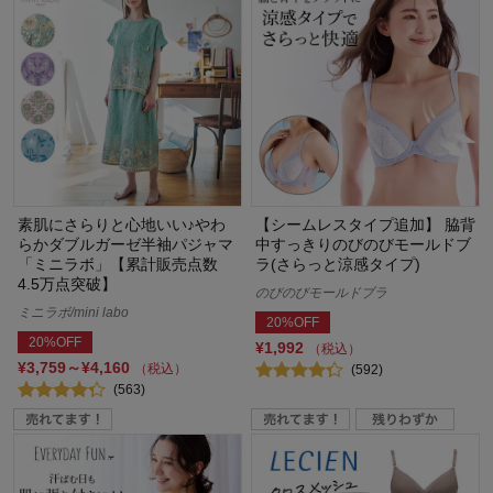
素肌にさらりと心地いい♪やわ
【シームレスタイプ追加】 脇背
らかダブルガーゼ半袖パジャマ
中すっきりのびのびモールドブ
「ミニラボ」【累計販売点数
ラ(さらっと涼感タイプ)
4.5万点突破】
のびのびモールドブラ
ミニラボ/mini labo
20%OFF
20%OFF
¥1,992
（税込）
¥3,759～¥4,160
（税込）
(592)
(563)