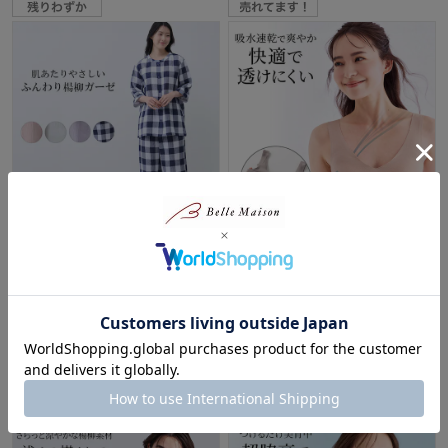
やわらか楊柳ガーゼ7分袖パジ
ジユーナ・ハーフトップ(吸水
ャマ
速乾メッシュタイプ)（26年な
めらかリニューアル）
30%OFF
ジユーナ/Jiyouna
¥2,792
（税込）
20%OFF
¥1,911
（税込）
(157)