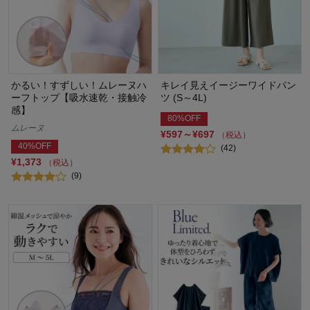
かるい！すずしい！ムレーヌハ
キレイ見えイージーワイドパン
ーフトップ【吸水速乾・接触冷
ツ (S～4L)
感】
80%OFF
ムレーヌ
¥597～¥697
（税込）
40%OFF
(42)
¥1,373
（税込）
(9)