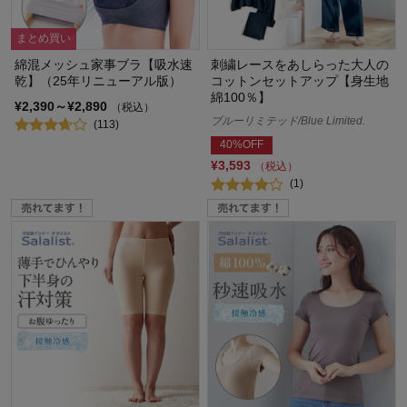
まとめ買い
綿混メッシュ家事ブラ【吸水速
刺繍レースをあしらった大人の
乾】（25年リニューアル版）
コットンセットアップ【身生地
綿100％】
¥2,390～¥2,890
（税込）
ブルーリミテッド/Blue Limited.
(113)
40%OFF
¥3,593
（税込）
(1)