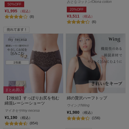
おとなコットン/Otona cotton
50%OFF
20%OFF
¥1,995
（税込）
¥3,511
（税込）
(8)
(6)
まとめ買い
【2枚組】すっぽりお尻を包む
綿の贅沢ハーフトップ
綿混レーシーショーツ
ウイング/Wing
マイネセサ/my necesa
¥1,980
（税込）
¥1,190
（税込）
(156)
(854)