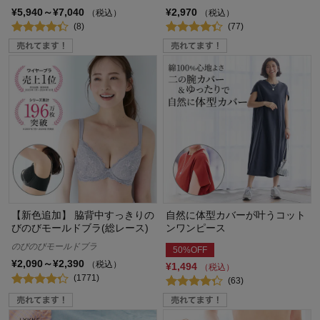
¥5,940～¥7,040
¥2,970
（税込）
（税込）
(8)
(77)
【新色追加】 脇背中すっきりの
自然に体型カバーが叶うコット
びのびモールドブラ(総レース)
ンワンピース
のびのびモールドブラ
50%OFF
¥2,090～¥2,390
（税込）
¥1,494
（税込）
(1771)
(63)