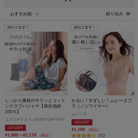
絞り込み
おすすめ順
しっかり素材のサラッとコット
かるい！すずしい！ムレーヌブ
ンスラブパジャマ【身生地綿
ラ（ノンワイヤー）
100％】
ムレーヌ
エブリデイファン/EVERYDAY FUN
40%OFF
33%OFF
¥1,188
（税込）
¥1,980～¥2,178
（税込）
(71)