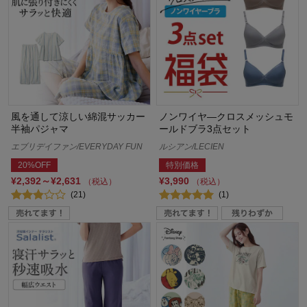
風を通して涼しい綿混サッカー
ノンワイヤ―クロスメッシュモ
半袖パジャマ
ールドブラ3点セット
エブリデイファン/EVERYDAY FUN
ルシアン/LECIEN
20%OFF
特別価格
¥2,392～¥2,631
¥3,990
（税込）
（税込）
(21)
(1)