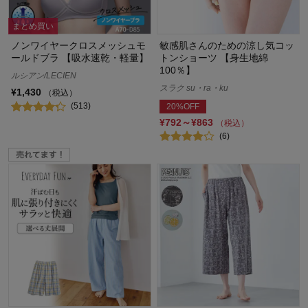
まとめ買い
ノンワイヤークロスメッシュモ
敏感肌さんのための涼し気コッ
ールドブラ 【吸水速乾・軽量】
トンショーツ 【身生地綿
100％】
ルシアン/LECIEN
スラク su・ra・ku
¥1,430
（税込）
(513)
20%OFF
¥792～¥863
（税込）
(6)