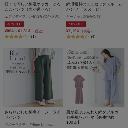
軽くて涼しい綿混サッカーゆる
綿混素材のユニセックスルーム
ここパンツ（丈が選べる）
パンツ 「スヌーピー」
エブリデイファン/EVERYDAY FUN
ピーナッツ/PEANUTS
40%OFF
50%OFF
¥894～¥1,313
¥1,194
（税込）
（税込）
(31)
(9)
さらりとした綿麻イージーワイ
肌が喜ぶふんわり綿ダブルガー
ドパンツ
ゼ半袖パジャマ【身生地綿
100％】
ブルーリミテッド/Blue Limited.