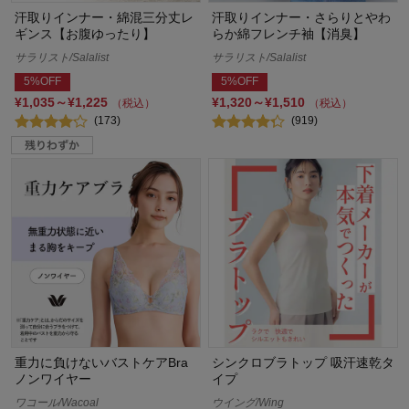
汗取りインナー・綿混三分丈レ
汗取りインナー・さらりとやわ
ギンス【お腹ゆったり】
らか綿フレンチ袖【消臭】
サラリスト/Salalist
サラリスト/Salalist
5%OFF
5%OFF
¥1,035～¥1,225
¥1,320～¥1,510
（税込）
（税込）
(173)
(919)
重力に負けないバストケアBra
シンクロブラトップ 吸汗速乾タ
ノンワイヤー
イプ
ワコール/Wacoal
ウイング/Wing