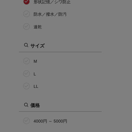
形状記憶／シワ防止
防水／撥水／防汚
速乾
サイズ
M
L
LL
価格
4000円 ～ 5000円