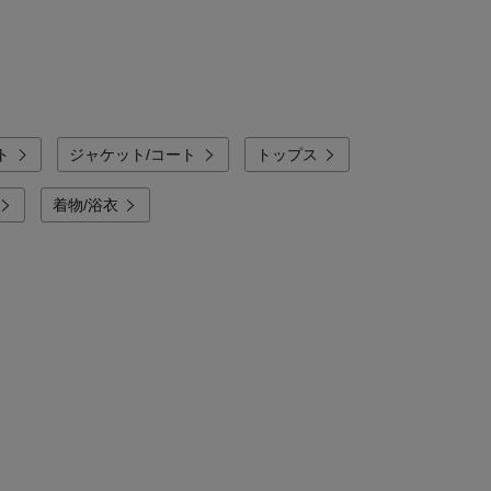
ト
ジャケット/コート
トップス
着物/浴衣