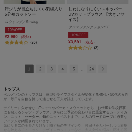
汗ジミが目立ちにくい刺繍入り
しわになりにくいスキッパー
5分袖カットソー
UVカットブラウス 【大きいサ
イズ】
ロウイング／Rowing
クロスファンクション/CF
10%OFF
10%OFF
¥2,960
（税込）
¥3,591
（税込）
(20)
(2)
1
2
3
4
5
…
24
トップス
ベルメゾンのトップスは、体型やライフスタイルが変化する40代・50代の女性
が、毎日を自信を持って過ごせる工夫が詰まっています。
デイリーに欠かせないTシャツやパーカ・スウェットから、お仕事や学校行事
にも映えるシャツ・ブラウス、さらには季節の変わり目に重宝するカーディガ
ン、ニット・セーター、旬のニットベストまで、大人のワードローブに必要な
アイテムが網羅されています。
気になる二の腕をさりげなく隠す袖のデザインや、腰回りをカバーしつつ着痩
せを叶えるチュニック、デザインカットソーなど、大人女性の悩みに応える設