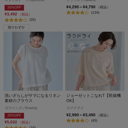
¥4,290～¥4,790
（税込）
30%OFF
(134)
¥3,492
（税込）
(35)
洗いざらしがサマになるリネン
ジョーゼットこなれT【乾燥機
素材のブラウス
OK】
ロウイング／Rowing
ラクドライ
¥2,990～¥3,490
（税込）
20%OFF
(45)
¥5,032
（税込）
(16)