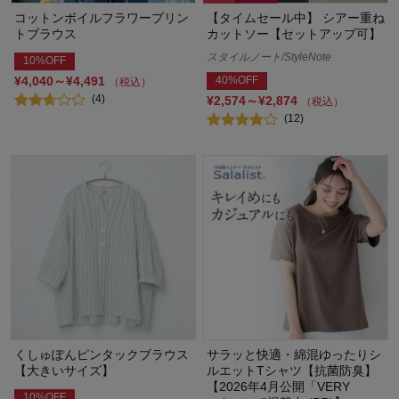
コットンボイルフラワープリン
【タイムセール中】 シアー重ね
トブラウス
カットソー【セットアップ可】
スタイルノート/StyleNote
10%OFF
¥4,040～¥4,491
40%OFF
（税込）
(4)
¥2,574～¥2,874
（税込）
(12)
くしゅぽんピンタックブラウス
サラッと快適・綿混ゆったりシ
【大きいサイズ】
ルエットTシャツ【抗菌防臭】
【2026年4月公開「VERY
10%OFF