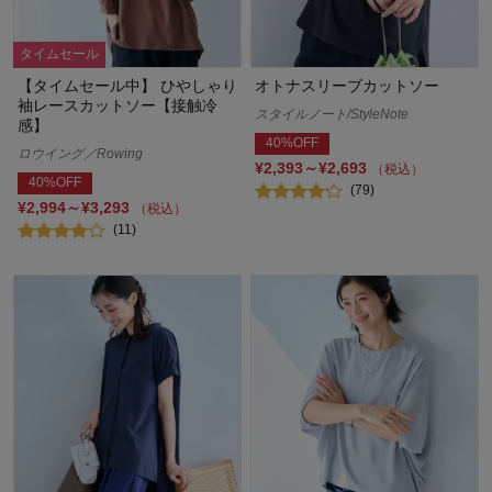
タイムセール
【タイムセール中】 ひやしゃり
オトナスリーブカットソー
袖レースカットソー【接触冷
スタイルノート/StyleNote
感】
40%OFF
ロウイング／Rowing
¥2,393～¥2,693
（税込）
40%OFF
(79)
¥2,994～¥3,293
（税込）
(11)