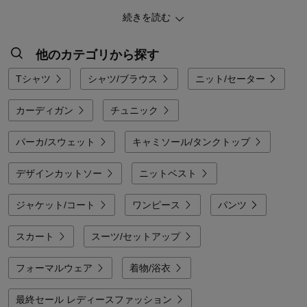
計が充実しています。
続きを読む
なかでも、忙しい毎日を支える頼もしい味方が、ベルメゾンの「ラクドライ」
シリーズです。洗濯機での丸洗いはもちろん、乾燥機（タンブル乾燥）もOK
という画期的な機能を備えています。「ニットやカットソーを乾燥機にかける
他のカテゴリから探す
と縮みや型崩れが心配」という常識を覆し、シワになりにくく、ふんわりとし
た風合いをキープしたまま仕上がるのが魅力。家事の時短を叶えつつ、常に清
潔でシワのない装いを保つことができます。
Tシャツ
シャツ/ブラウス
ニット/セーター
1枚で着てもサマになり、重ね着をすれば旬の表情が楽しめる。そんな「シン
プルだけど、どこか今っぽい」デザインに、乾燥機対応などの最先端の利便性
カーディガン
チュニック
を加えたベルメゾンのトップスで、自分らしい大人の着こなしを賢く楽しんで
みませんか。
パーカ/スウェット
キャミソール/タンクトップ
デザインカットソー
ニットベスト
ジャケット/コート
ワンピース
パンツ
スカート
スーツ/セットアップ
フォーマルウェア
着物/浴衣
最終セール レディースファッション