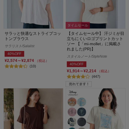
タイムセール
サラッと快適なストライプコッ
【タイムセール中】 汗ジミが目
トンブラウス
立ちにくいロゴプリントカット
ソー 【「mi-mollet」に掲載さ
サラリスト/Salalist
れました(PR)】
40%OFF
スタイルノート/StyleNote
¥2,574～¥2,874
（税込）
40%OFF
(10)
¥1,914～¥2,214
（税込）
(447)