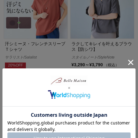
汗シミーヌ・フレンチスリーブ
ラクしてキレイを叶えるブラウ
Ｔシャツ
ス【防シワ】
サラリスト/Salalist
スタイルノート/StyleNote
¥3,290～¥3,790
（税込）
20%OFF
(41)
¥1,992
（税込）
(22)