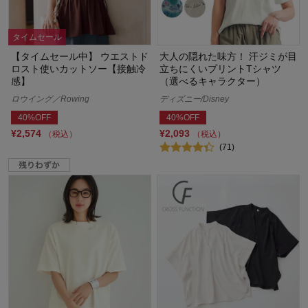
タイムセール
【タイムセール中】 ウエストド
大人の隠れた味方！ 汗ジミが目
ロスト使いカットソー【接触冷
立ちにくいプリントTシャツ
感】
（選べるキャラクター）
ロウイング／Rowing
ディズニー/Disney
40%OFF
40%OFF
¥2,574
¥2,093
（税込）
（税込）
(71)