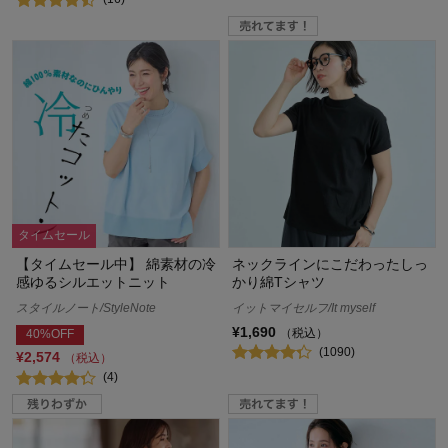
タイムセール
【タイムセール中】 綿素材の冷
ネックラインにこだわったしっ
感ゆるシルエットニット
かり綿Tシャツ
スタイルノート/StyleNote
イットマイセルフ/It myself
¥1,690
（税込）
40%OFF
(1090)
¥2,574
（税込）
(4)