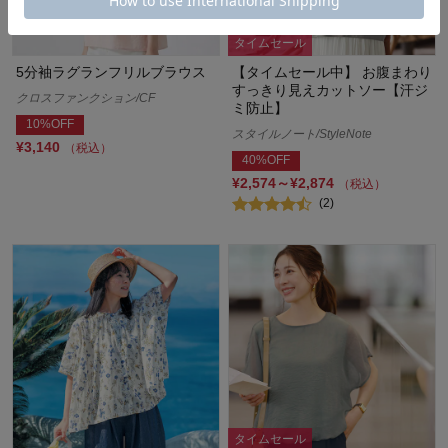
タイムセール
5分袖ラグランフリルブラウス
【タイムセール中】 お腹まわり
すっきり見えカットソー【汗ジ
クロスファンクション/CF
ミ防止】
10%OFF
スタイルノート/StyleNote
¥3,140
（税込）
40%OFF
¥2,574～¥2,874
（税込）
(2)
タイムセール