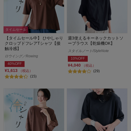
タイムセール
【タイムセール中】 ひやしゃり
週3使えるキーネックカットソ
クロップドフレアTシャツ【接
ーブラウス【乾燥機OK】
触冷感】
スタイルノート/StyleNote
ロウイング／Rowing
10%OFF
40%OFF
¥4,040
（税込）
¥1,613
（税込）
(29)
(15)