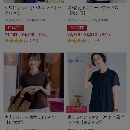
シワになりにくいスタンドネッ
週3使えるコクーンブラウス
クシャツ
【防シワ】
スタイルノート/StyleNote
スタイルノート/StyleNote
10%OFF
20%OFF
¥4,491～¥4,940
¥3,432～¥3,832
（税込）
（税込）
(103)
(72)
まとめ買い
大人のシアー切替えTシャツ
裏サラリスト付きボウタイ風ブ
【日本製】
ラウス【吸水速乾】
スタイルノート/StyleNote
サラリスト/Salalist