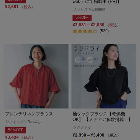
web」にて掲載中 (PR)】
¥2,691
（税込）
サラリスト/Salalist
5%OFF
¥1,881～¥2,080
（税込）
(539)
フレンチリネンブラウス
袖タックブラウス【乾燥機
OK】 【メディア多数掲載！】
ロウイング／Rowing
ラクドライ
50%OFF
¥2,990～¥3,490
（税込）
¥3,494
（税込）