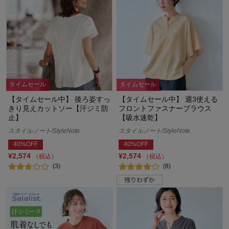
タイムセール
タイムセール
【タイムセール中】 後ろ姿すっ
【タイムセール中】 週3使える
きり見えカットソー【汗ジミ防
フロントファスナーブラウス
止】
【吸水速乾】
スタイルノート/StyleNote
スタイルノート/StyleNote
40%OFF
40%OFF
¥2,574
¥2,574
（税込）
（税込）
(3)
(8)