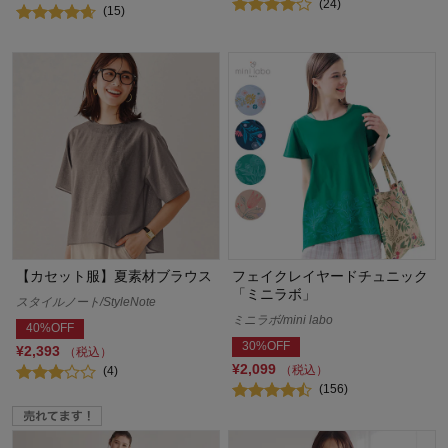
(24)
(15)
【カセット服】夏素材ブラウス
フェイクレイヤードチュニック
「ミニラボ」
スタイルノート/StyleNote
ミニラボ/mini labo
40%OFF
30%OFF
¥2,393
（税込）
¥2,099
（税込）
(4)
(156)