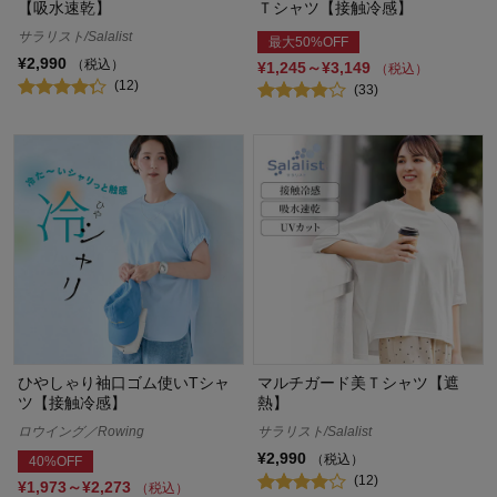
【吸水速乾】
Ｔシャツ【接触冷感】
サラリスト/Salalist
最大50%OFF
¥2,990
（税込）
¥1,245～¥3,149
（税込）
(12)
(33)
ひやしゃり袖口ゴム使いTシャ
マルチガード美Ｔシャツ【遮
ツ【接触冷感】
熱】
ロウイング／Rowing
サラリスト/Salalist
¥2,990
（税込）
40%OFF
(12)
¥1,973～¥2,273
（税込）