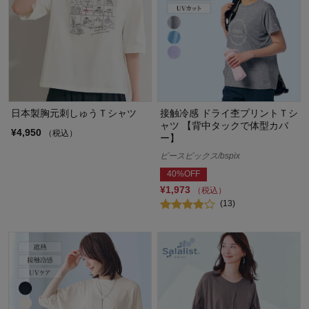
日本製胸元刺しゅうＴシャツ
接触冷感 ドライ杢プリントＴシ
ャツ 【背中タックで体型カバ
¥4,950
（税込）
ー】
ビースピックス/bspix
40%OFF
¥1,973
（税込）
(13)