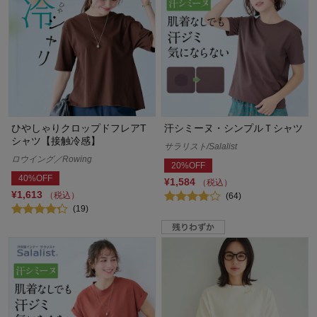
ひやしゃりクロップドフレアT
汗シミーヌ・シンプルＴシャツ
シャツ【接触冷感】
サラリスト/Salalist
ロウイング／Rowing
20%OFF
40%OFF
¥1,584
（税込）
¥1,613
（税込）
(64)
(19)