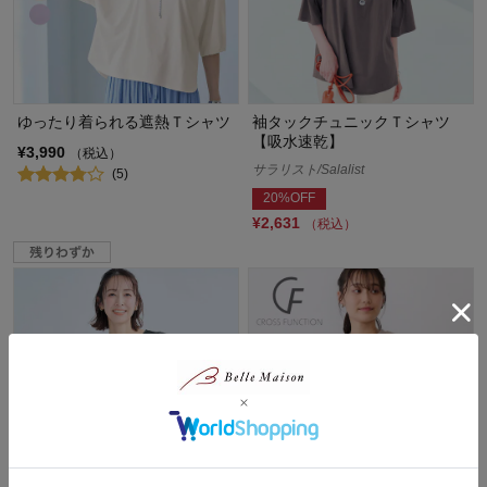
ゆったり着られる遮熱Ｔシャツ
袖タックチュニックＴシャツ
【吸水速乾】
¥3,990
（税込）
サラリスト/Salalist
(5)
20%OFF
¥2,631
（税込）