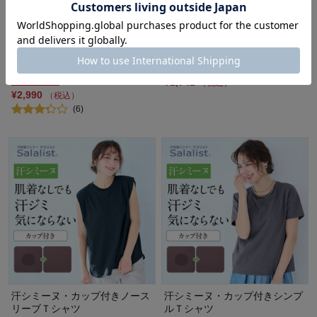
瞬間クールダウン！ひんやりと
【8月7日再値下げ】 汗じみ軽
した冷感ノースリーブトップス
減Tシャツ
【UVカット】
クロスファンクション/CF
スタイルノート/StyleNote
30%OFF
40%OFF
¥1,742
（税込）
¥2,990
（税込）
(6)
汗シミーヌ・カップ付きノース
汗シミーヌ・カップ付きシンプ
リーブＴシャツ
ルＴシャツ