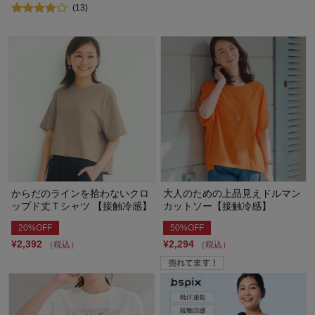
(13)
からだのラインを拾わないクロ
大人のための上品見えドルマン
ップド丈Ｔシャツ 【接触冷感】
カットソー【接触冷感】
20%OFF
50%OFF
¥2,392
¥2,294
（税込）
（税込）