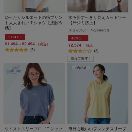
ゆったりシルエットの箔プリン
後ろ姿すっきり見えカットソー
ト大人きれいＴシャツ【接触冷
【汗ジミ防止】
感】
スタイルノート/StyleNote
50%OFF
40%OFF
¥1,494～¥2,494
（税込）
¥2,574
（税込）
(6)
(3)
ツイストスリーブロゴＴシャツ
毎日心地いいフレンチスリーブ