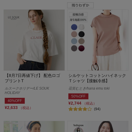
【8月7日再値下げ】 配色ロゴ
シルケットコットンハイネック
プリントT
Ｔシャツ【接触冷感】
ルスークホリデー/LE SOUK
花笑むとき/hana emu toki
HOLIDAY
50%OFF
40%OFF
¥2,744
（税込）
¥2,633
（税込）
(94)