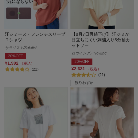
汗シミーヌ・フレンチスリーブ
【8月7日再値下げ】 汗ジミが
Ｔシャツ
目立ちにくい刺繍入り5分袖カ
ットソー
サラリスト/Salalist
ロウイング／Rowing
20%OFF
20%OFF
¥1,992
（税込）
¥2,631
（税込）
(22)
(21)