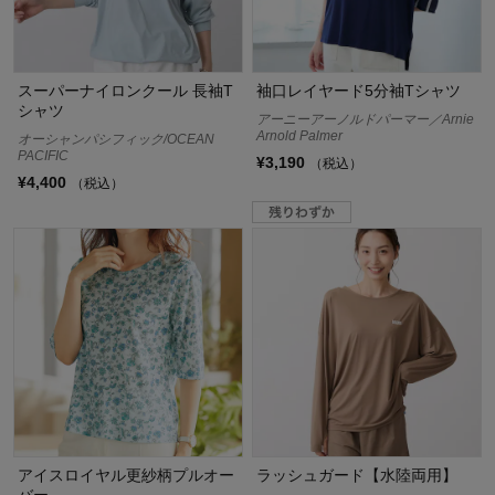
スーパーナイロンクール 長袖T
袖口レイヤード5分袖Tシャツ
シャツ
アーニーアーノルドパーマー／Arnie
Arnold Palmer
オーシャンパシフィック/OCEAN
PACIFIC
¥3,190
（税込）
¥4,400
（税込）
アイスロイヤル更紗柄プルオー
ラッシュガード【水陸両用】