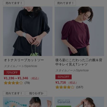
オトナスリーブカットソー
後ろ姿にこだわった二の腕＆背
中キレイ見えTシャツ
スタイルノート/StyleNote
スタイルノート/StyleNote
70%OFF
60%OFF
¥1,196～¥1,346
（税込）
¥1,716
（税込）
(79)
(167)