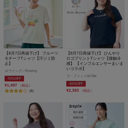
【8月7日再値下げ】 フルーツ
【8月7日再値下げ】 ひんやり
モチーフTシャツ【汗ジミ防
ロゴプリントTシャツ【接触冷
止】
感】 【インフルエンサーまいま
いコラボ】
ロウイング／Rowing
ラ・フィット/la*fite
70%OFF
40%OFF
¥1,497
（税込）
¥2,393
（税込）
(6)