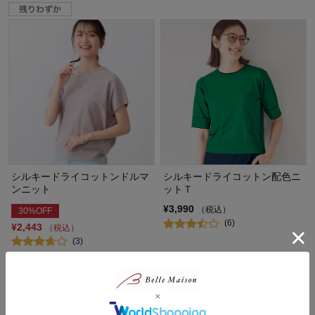
シルキードライコットンドルマ
シルキードライコットン配色ニ
ンニット
ットＴ
¥3,990
（税込）
30%OFF
(6)
¥2,443
（税込）
(3)
1