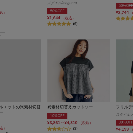
メグエル/megueru
50%OFF
50%OFF
¥2,744
込）
¥1,644
（税込）
(6)
ルエットの異素材切替
異素材切替えカットソー
フリルデ
ー
スタイルノート
10%OFF
¥3,861～¥4,310
30%OFF
（税込）
込）
(3)
¥4,193