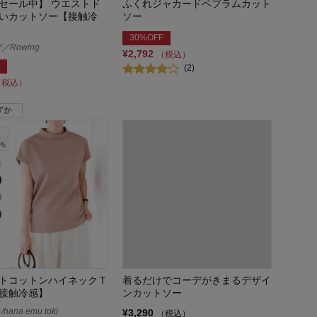
セール中】 ウエストド
ふくれジャカードペプラムカット
いカットソー【接触冷
ソー
30%OFF
Rowing
¥2,792
（税込）
(2)
（税込）
トコットンハイネックＴ
着るだけでコーデがきまるデザイ
接触冷感】
ンカットソー
ana emu toki
¥3,290
（税込）