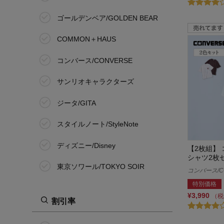
ゴールデンベア/GOLDEN BEAR
COMMON＋HAUS
コンバース/CONVERSE
サンリオキャラクターズ
ジータ/GITA
スタイルノート/StyleNote
ディズニー/Disney
【2枚組】
シャツ2枚
東京ソワール/TOKYO SOIR
コンバース/C
特別価格
ノージーン/NO JEAN
¥3,990
（税
割引率
花笑むとき/hana emu toki