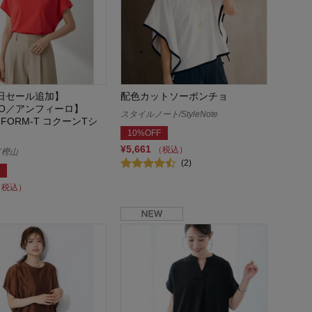
1日セール追加】
配色カットソーポンチョ
ILO／アンフィーロ】
スタイルノート/StyleNote
Y FORM-T コクーンTシ
10%OFF
¥5,661
（税込）
ド樫山
(2)
（税込）