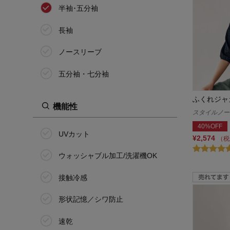
半袖･五分袖
長袖
ノースリーブ
五分袖・七分袖
ふくれジャ
機能性
スタイルノート/
40%OFF
UVカット
¥2,574
（税
ウォッシャブル加工/洗濯機OK
接触冷感
形状記憶／シワ防止
速乾