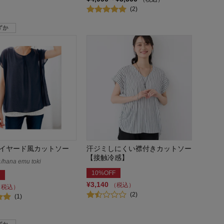
(2)
イヤード風カットソー
汗ジミしにくい襟付きカットソー
【接触冷感】
ana emu toki
10%OFF
¥3,140
（税込）
（税込）
(2)
(1)