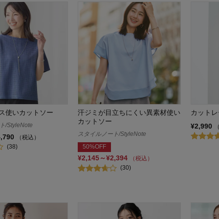
ス使いカットソー
汗ジミが目立ちにくい異素材使い
カットレ
カットソー
StyleNote
¥2,990
スタイルノート/StyleNote
4,790
（税込）
(38)
50%OFF
¥2,145～¥2,394
（税込）
(30)