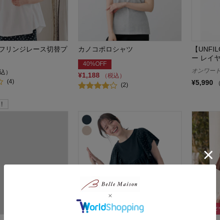
フリンジレース切替プ
カノコポロシャツ
【UNF
ー レイ
40%OFF
オンワー
込）
¥1,188
（税込）
(4)
¥5,990
(2)
タイムセ