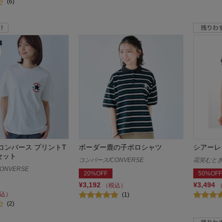
(6)
 コンバース プリントT
ボーダー鹿の子ポロシャツ
シアーレ
セット
コンバース/CONVERSE
花笑むとき/h
ONVERSE
20%OFF
50%OFF
¥3,192
¥3,494
（税込）
込）
(1)
(2)