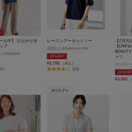
ル
ール中】 ひんやり冷
レースシアーカットソー
【7月3
ップ
【UNF
花笑むとき/hana emu toki
BEAUT
StyleNote
30%OFF
ャツ
¥2,792
（税込）
オンワー
込）
(14)
20%OFF
¥3,991