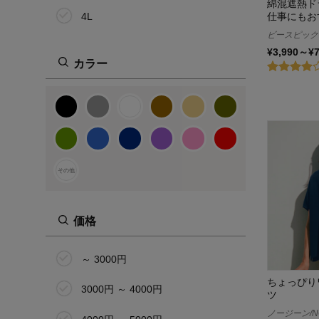
綿混遮熱ド
4L
仕事にもお
ビースピックス/
5L
¥3,990～¥
カラー
6L
その他
その他
価格
～ 3000円
ちょっぴり
3000円 ～ 4000円
ツ
ノージーン/NO