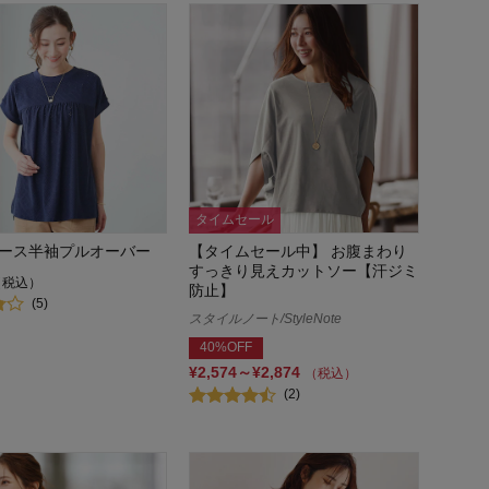
タイムセール
ース半袖プルオーバー
【タイムセール中】 お腹まわり
すっきり見えカットソー【汗ジミ
（税込）
防止】
(5)
スタイルノート/StyleNote
40%OFF
¥2,574～¥2,874
（税込）
(2)