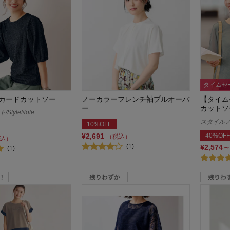
タイムセ
カードカットソー
ノーカラーフレンチ袖プルオーバ
【タイム
ー
カットソ
StyleNote
スタイルノート
10%OFF
¥2,691
40%OFF
（税込）
込）
(1)
¥2,574～
(1)