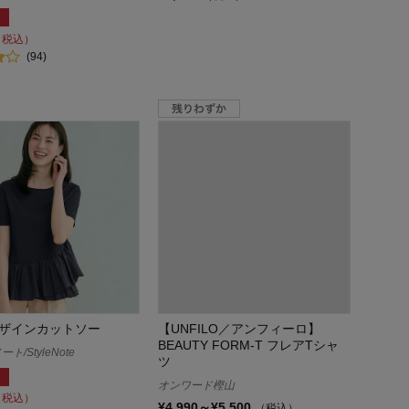
（税込）
(94)
ザインカットソー
【UNFILO／アンフィーロ】
BEAUTY FORM-T フレアTシャ
/StyleNote
ツ
オンワード樫山
（税込）
¥4,990～¥5,500
（税込）