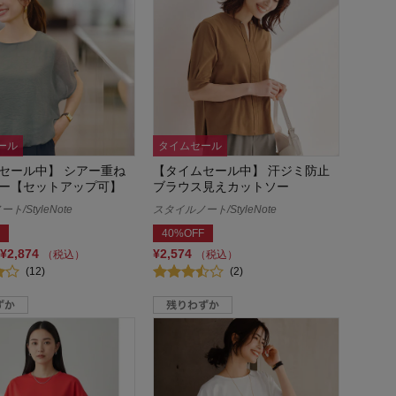
ール
タイムセール
セール中】 シアー重ね
【タイムセール中】 汗ジミ防止
ー【セットアップ可】
ブラウス見えカットソー
/StyleNote
スタイルノート/StyleNote
40%OFF
¥2,874
¥2,574
（税込）
（税込）
(12)
(2)