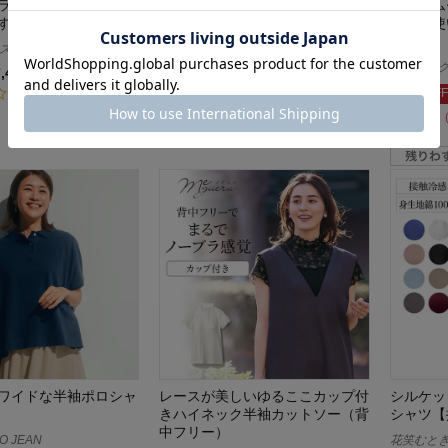
ライポロシャツ 【お
親子でリンク袖シフォンレディー
【タイム
すすめ】
スフリルプルオーバー
ロスト使
感】
bspix
最大40%OFF
ロウイング／
7,480
（税込）
¥1,769～¥2,359
（税込）
(29)
40%OFF
(10)
¥2,574
ワイドな半袖ポロシャ
レースが美しいゆるここカップ付
シルケッ
きハイネック半袖カットソー（背
シャツ【
中フリー）
 JEAN
花笑むとき/h