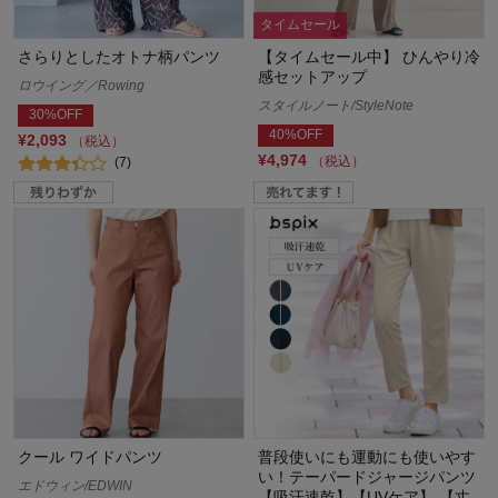
タイムセール
さらりとしたオトナ柄パンツ
【タイムセール中】 ひんやり冷
感セットアップ
ロウイング／Rowing
スタイルノート/StyleNote
30%OFF
40%OFF
¥2,093
（税込）
¥4,974
（税込）
(7)
クール ワイドパンツ
普段使いにも運動にも使いやす
い！テーパードジャージパンツ
エドウィン/EDWIN
【吸汗速乾】【UVケア】 【丈