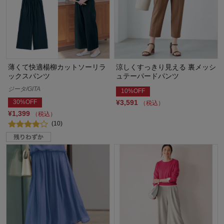
薄くて快適楊柳カットソーリラ
涼しくすっきり見える 裏メッシ
ックスパンツ
ュテーパードパンツ
ジータ/GITA
10%OFF
30%OFF
¥3,591
（税込）
¥1,399
（税込）
(10)