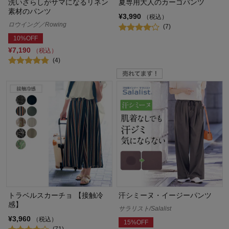
洗いざらしがサマになるリネン
夏専用大人のカーゴパンツ
素材のパンツ
¥3,990
（税込）
ロウイング／Rowing
(7)
10%OFF
¥7,190
（税込）
(4)
トラベルスカーチョ 【接触冷
汗シミーヌ・イージーパンツ
感】
サラリスト/Salalist
¥3,960
（税込）
15%OFF