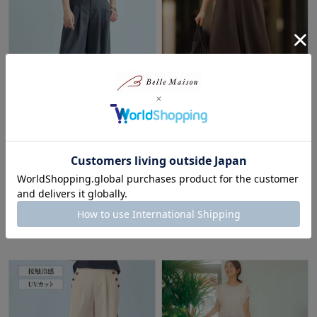
タイムセール
タックワイドパンツ【遮熱】
【タイムセール中】 夏の通勤に
嬉しいガウチョパンツ【吸水速
スタイルノート/StyleNote
乾】
40%OFF
スタイルノート/StyleNote
¥3,593
（税込）
40%OFF
(25)
¥2,574～¥2,874
（税込）
(6)