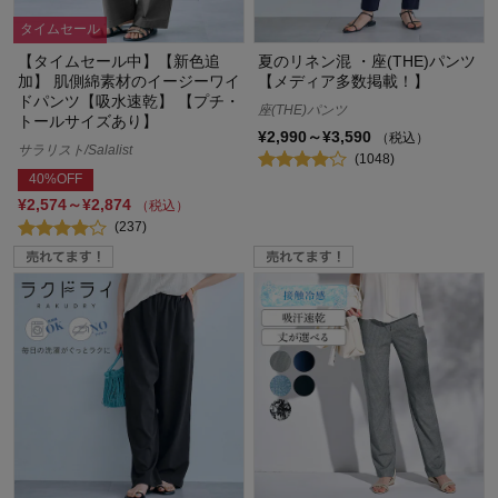
タイムセール
【タイムセール中】【新色追
夏のリネン混 ・座(THE)パンツ
加】 肌側綿素材のイージーワイ
【メディア多数掲載！】
ドパンツ【吸水速乾】 【プチ・
座(THE)パンツ
トールサイズあり】
¥2,990～¥3,590
（税込）
サラリスト/Salalist
(1048)
40%OFF
¥2,574～¥2,874
（税込）
(237)