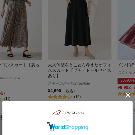
ーヨンスカート【裏地
大人体型をとことん考えたオフィ
インド綿
ススカート【プチ・トールサイズ
スタイルノート
あり】
a emu toki
30%OFF
スタイルノート/StyleNote
¥6,992
¥4,990
（税込）
込）
(16)
(11)