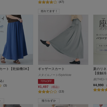
(47)
カート【乾燥機OK】
ギャザースカート
夏のリネン
【接触冷
スタイルノート/StyleNote
座(THE)
込）
70%OFF
¥4,990
(3)
¥1,497
（税込）
(13)