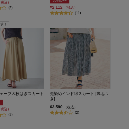
60%OFF
（税込）
¥2,112
（税込）
(5)
(11)
ェーブ８枚はぎスカート
先染めインド綿スカート [裏地つ
き]
¥3,590
（税込）
（税込）
(2)
(2)