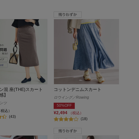
混 座(THE)スカート
コットンデニムスカート
感】
ロウイング／Rowing
パンツ
50%OFF
（税込）
¥2,494
（税込）
(43)
(18)