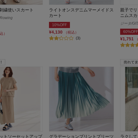
刺繍使いスカート
ライトオンスデニムマーメイドス
親子でリ
カート
ニムスカ
owing
ジータ/GIT
10%OFF
¥4,130
60%OFF
（税込）
込）
(3)
¥1,751
ットソーセットアップ
グラデーションプリントプリーツ
ラクして