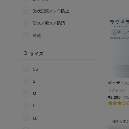
形状記憶／シワ防止
防水／撥水／防汚
速乾
サイズ
SS
S
ギャザース
ラクドライ
M
¥3,290
（税
L
LL