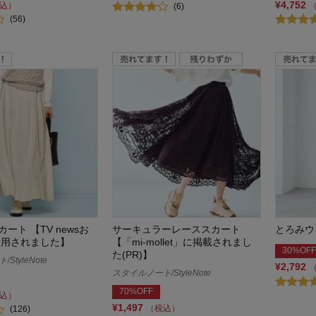
¥4,752
込）
(6)
(56)
ート 【TV newsお
サーキュラーレーススカート
とろみウ
着用されました】
【「mi-mollet」に掲載されまし
30%OFF
た(PR)】
StyleNote
¥2,792
スタイルノート/StyleNote
70%OFF
込）
¥1,497
（税込）
(126)