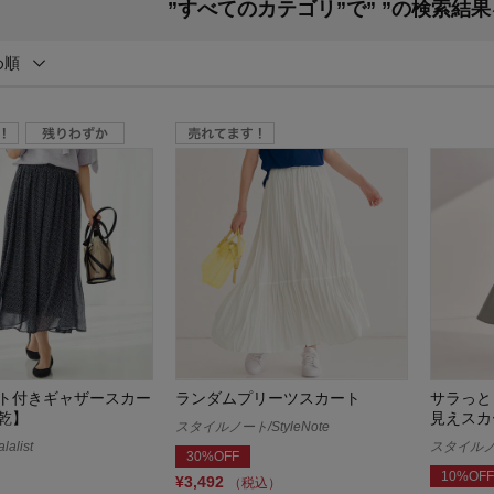
”すべてのカテゴリ”で”
”の検索結
め順
ト付きギャザースカー
ランダムプリーツスカート
サラっと
乾】
見えスカ
スタイルノート/StyleNote
alist
スタイルノート
30%OFF
10%OFF
¥3,492
（税込）