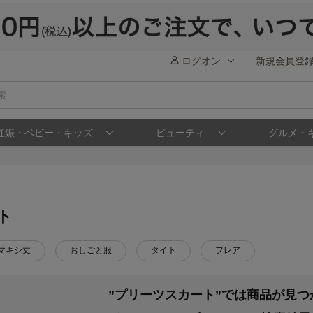
ログオン
新規会員登
妊娠・ベビー・キッズ
ビューティ
グルメ・
ト
マキシ丈
おしごと服
タイト
フレア
”プリーツスカート”では商品が見