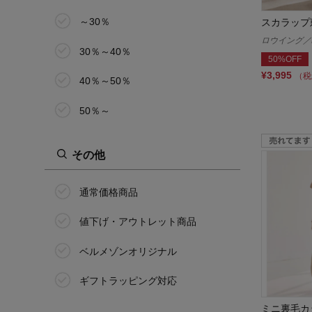
花笑むとき/hana emu toki
～30％
スカラップ
ミニラボ/mini labo
ロウイング／R
30％～40％
50%OFF
ラクドライ
¥3,995
（税
40％～50％
ラシサ/Rashisa
50％～
ラ・フィット/la*fite
その他
ロウイング／Rowing
通常価格商品
値下げ・アウトレット商品
ベルメゾンオリジナル
ギフトラッピング対応
ミニ裏毛カ