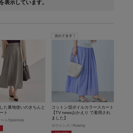
果を表示しています。
した裏地使いのきちんと
コットン混ボイルカラースカート
ート
【TV newsおかえり で着用され
ました】
/StyleNote
ロウイング／Rowing