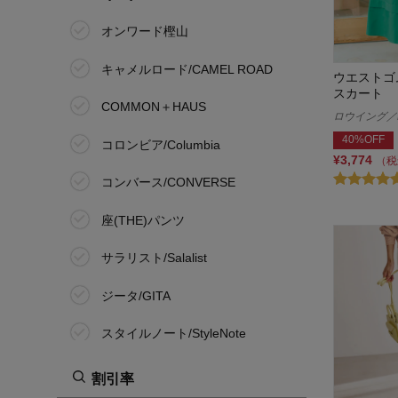
オンワード樫山
キャメルロード/CAMEL ROAD
ウエストゴ
スカート
COMMON＋HAUS
ロウイング／R
40%OFF
コロンビア/Columbia
¥3,774
（税
コンバース/CONVERSE
座(THE)パンツ
サラリスト/Salalist
ジータ/GITA
スタイルノート/StyleNote
東京ソワール/TOKYO SOIR
割引率