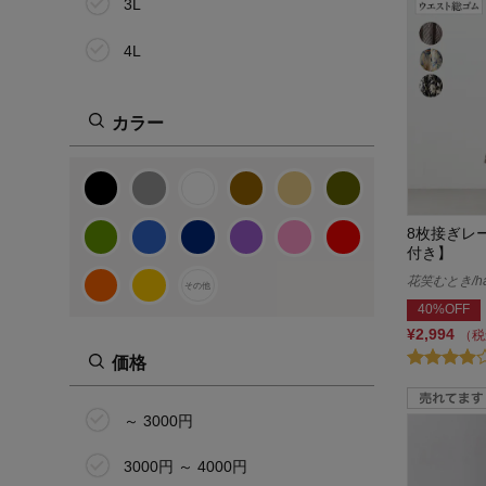
3L
4L
5L
カラー
6L
64cm(9号)
8枚接ぎレ
67cm(11号)
付き】
70cm(13号)
花笑むとき/han
その他
40%OFF
73cm(15号)
¥2,994
（税
価格
76cm(17号)
80cm(19号)
～ 3000円
その他
3000円 ～ 4000円