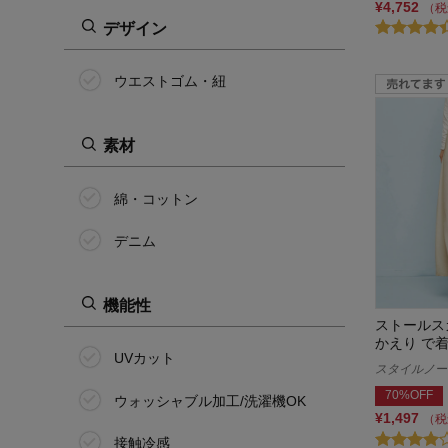
¥4,752
（税
デザイン
ウエストゴム・紐
素材
綿・コットン
デニム
機能性
ストールスカ
かえり で
UVカット
スタイルノート/
70%OFF
ウォッシャブル加工/洗濯機OK
¥1,497
（税
接触冷感