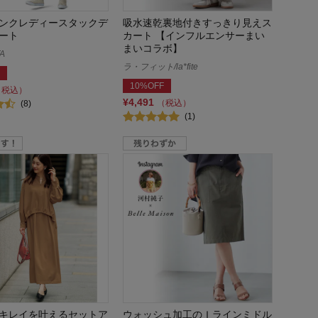
ンクレディースタックデ
吸水速乾裏地付きすっきり見えス
ート
カート 【インフルエンサーまい
まいコラボ】
A
ラ・フィット/la*fite
10%OFF
（税込）
¥4,491
（税込）
(8)
(1)
キレイを叶えるセットア
ウォッシュ加工のＩラインミドル