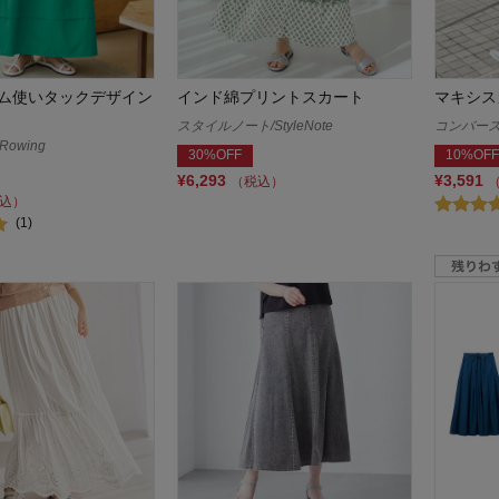
ム使いタックデザイン
インド綿プリントスカート
マキシス
スタイルノート/StyleNote
コンバース/
owing
30%OFF
10%OFF
¥6,293
¥3,591
（税込）
込）
(1)