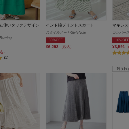
ム使いタックデザイン
インド綿プリントスカート
マキシス
スタイルノート/StyleNote
コンバース/
owing
30%OFF
10%OFF
¥6,293
¥3,591
（税込）
込）
(1)