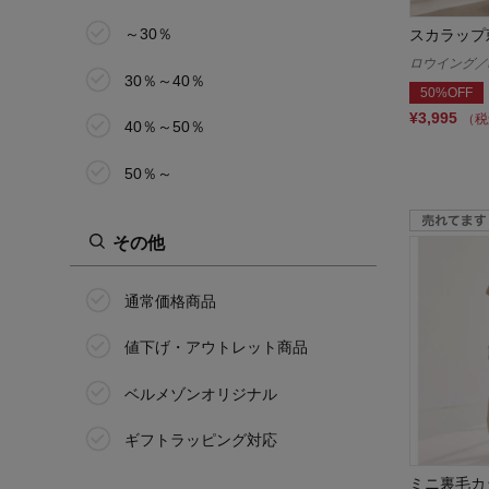
花笑むとき/hana emu toki
～30％
スカラップ
ミニラボ/mini labo
ロウイング／R
30％～40％
50%OFF
ラクドライ
¥3,995
（税
40％～50％
ラシサ/Rashisa
50％～
ラ・フィット/la*fite
その他
ロウイング／Rowing
通常価格商品
値下げ・アウトレット商品
ベルメゾンオリジナル
ギフトラッピング対応
ミニ裏毛カ