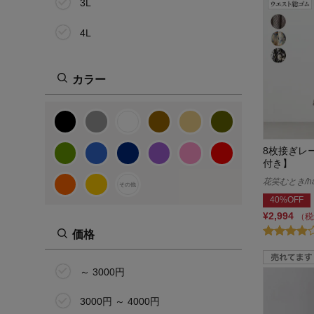
3L
4L
5L
カラー
6L
64cm(9号)
8枚接ぎレ
67cm(11号)
付き】
70cm(13号)
花笑むとき/han
その他
40%OFF
73cm(15号)
¥2,994
（税
価格
76cm(17号)
80cm(19号)
～ 3000円
その他
3000円 ～ 4000円