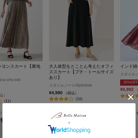
ーヨンスカート【裏地
大人体型をとことん考えたオフィ
インド綿
ススカート【プチ・トールサイズ
スタイルノート
あり】
a emu toki
30%OFF
スタイルノート/StyleNote
¥6,992
¥4,990
（税込）
込）
(16)
(11)