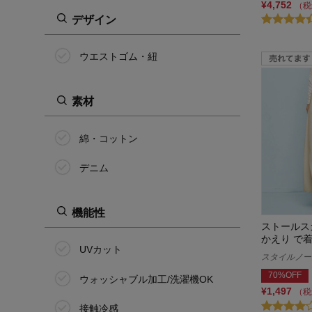
¥4,752
（税
デザイン
ウエストゴム・紐
素材
綿・コットン
デニム
機能性
ストールスカ
かえり で
UVカット
スタイルノート/
70%OFF
ウォッシャブル加工/洗濯機OK
¥1,497
（税
接触冷感