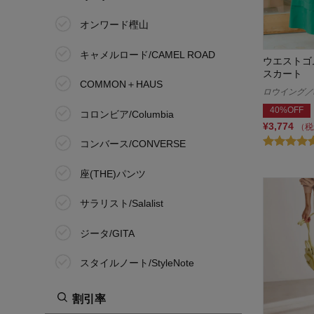
オンワード樫山
キャメルロード/CAMEL ROAD
ウエストゴ
スカート
COMMON＋HAUS
ロウイング／R
40%OFF
コロンビア/Columbia
¥3,774
（税
コンバース/CONVERSE
座(THE)パンツ
サラリスト/Salalist
ジータ/GITA
スタイルノート/StyleNote
東京ソワール/TOKYO SOIR
割引率