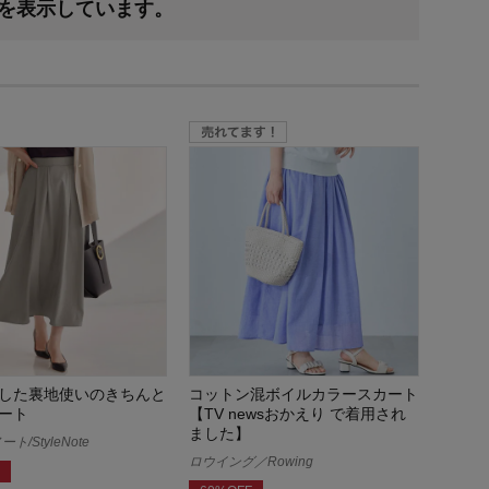
果を表示しています。
した裏地使いのきちんと
コットン混ボイルカラースカート
ート
【TV newsおかえり で着用され
ました】
/StyleNote
ロウイング／Rowing