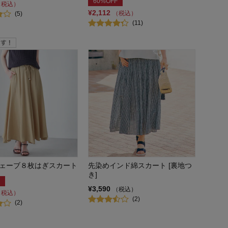
60%OFF
（税込）
¥2,112
（税込）
(5)
(11)
ェーブ８枚はぎスカート
先染めインド綿スカート [裏地つ
き]
¥3,590
（税込）
（税込）
(2)
(2)