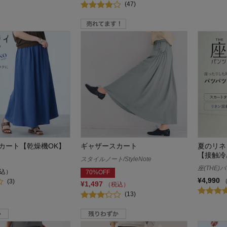
(47)
カート【乾燥機OK】
ギャザースカート
夏のリネン
【接触冷
スタイルノート/StyleNote
座(THE)
込）
70%OFF
¥4,990
(3)
¥1,497
（税込）
(13)