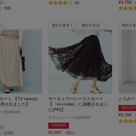
¥4,752
込）
(6)
(56)
ート 【TV newsお
サーキュラーレーススカート
とろみウ
着用されました】
【「mi-mollet」に掲載されまし
30%OFF
た(PR)】
StyleNote
¥2,792
スタイルノート/StyleNote
70%OFF
込）
¥1,497
（税込）
(126)