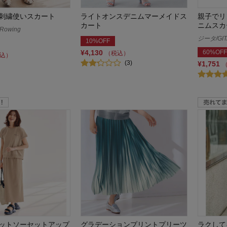
刺繍使いスカート
ライトオンスデニムマーメイドス
親子でリ
カート
ニムスカ
owing
ジータ/GIT
10%OFF
¥4,130
60%OFF
（税込）
込）
(3)
¥1,751
ットソーセットアップ
グラデーションプリントプリーツ
ラクして