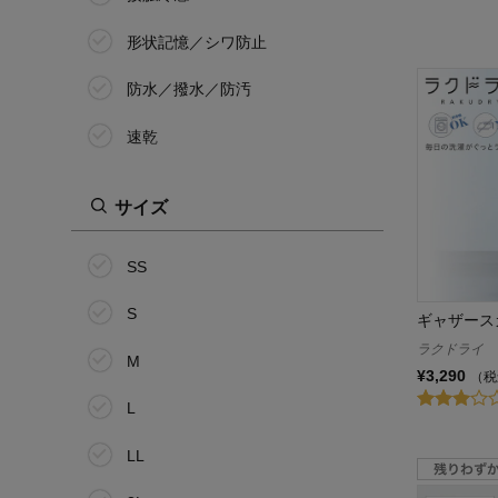
形状記憶／シワ防止
防水／撥水／防汚
速乾
サイズ
SS
S
ギャザース
ラクドライ
M
¥3,290
（税
L
LL