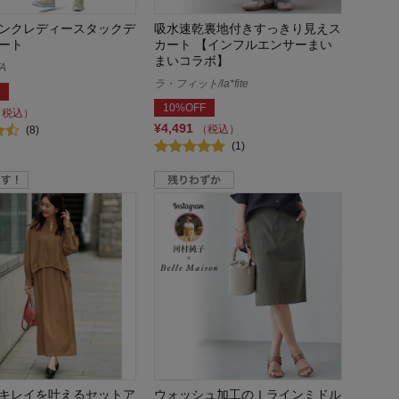
ンクレディースタックデ
吸水速乾裏地付きすっきり見えス
ート
カート 【インフルエンサーまい
まいコラボ】
A
ラ・フィット/la*fite
10%OFF
（税込）
¥4,491
（税込）
(8)
(1)
キレイを叶えるセットア
ウォッシュ加工のＩラインミドル