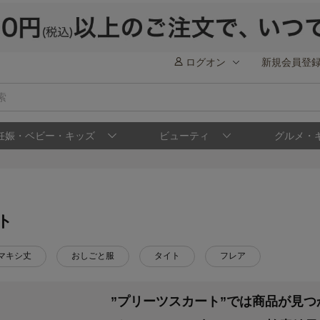
ログオン
新規会員登
妊娠・ベビー・キッズ
ビューティ
グルメ・
ト
マキシ丈
おしごと服
タイト
フレア
”プリーツスカート”では商品が見