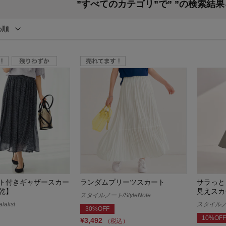
”すべてのカテゴリ”で”
”の検索結
め順
ト付きギャザースカー
ランダムプリーツスカート
サラっと
乾】
見えスカ
スタイルノート/StyleNote
alist
スタイルノート
30%OFF
10%OFF
¥3,492
（税込）