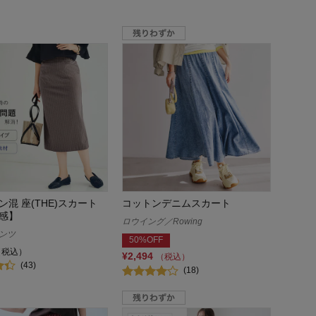
混 座(THE)スカート
コットンデニムスカート
感】
ロウイング／Rowing
パンツ
50%OFF
（税込）
¥2,494
（税込）
(43)
(18)