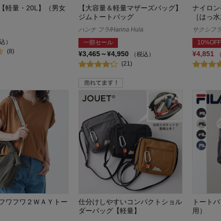
【軽量・20L】（男女
【大容量＆軽量マザーズバッグ】
ナイロン
ジムトートバッグ
［はっ水
ハンナ フラ/Hanna Hula
サクシフラージ
込）
一部セール
10%OFF
(8)
¥3,465～¥4,950
¥4,851
（税込）
(21)
フワフワ２ＷＡＹトー
仕分けしやすいコンパクトショル
トートバ
ダーバッグ【軽量】
用）