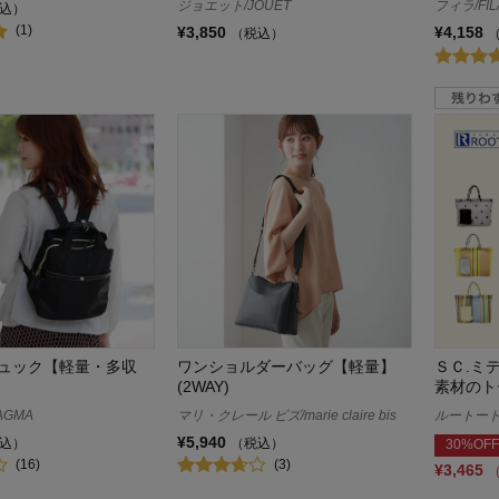
ジョエット/JOUET
フィラ/FIL
込）
(1)
¥3,850
¥4,158
（税込）
ュック【軽量・多収
ワンショルダーバッグ【軽量】
ＳＣ.ミ
(2WAY)
素材のト
AGMA
マリ・クレール ビズ/marie claire bis
ルートート/
¥5,940
込）
（税込）
30%OFF
(16)
(3)
¥3,465