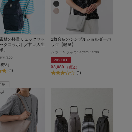
素材の軽量リュックサッ
1枚合皮のシンプルショルダーバ
ックコラボ］／甘い人生
ッグ【軽量】
ボ」
レガート ラルゴ/Legato Largo
i labo
20%OFF
（税込）
¥3,080
（税込）
(4)
(1)