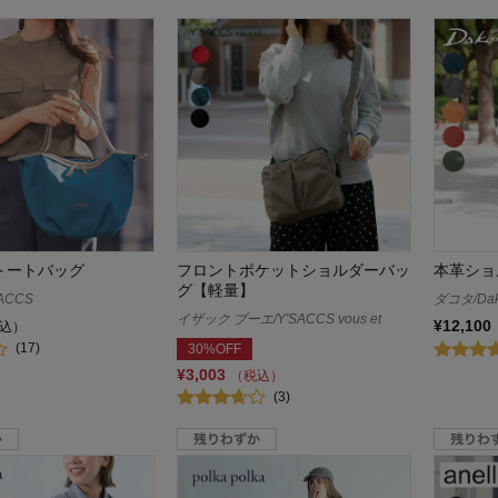
量トートバッグ
フロントポケットショルダーバッ
本革ショ
グ【軽量】
ACCS
ダコタ/Dak
イザック ブーエ/Y'SACCS vous et
¥12,100
込）
(17)
30%OFF
¥3,003
（税込）
(3)