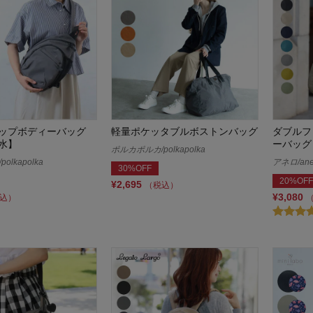
ップボディーバッグ
軽量ポケッタブルボストンバッグ
ダブルフ
水】
ーバッグ
ポルカポルカ/polkapolka
lkapolka
アネロ/ane
30%OFF
20%OFF
¥2,695
（税込）
¥3,080
込）