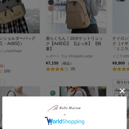
ンショルダーバッグ
肩らくちん！10ポケットリュッ
ナイロン
工・A4対応）
ク【A4対応】 【はっ水】 【軽
ク［イザ
量】
「ミニラ
/saxifrage
レガート ラルゴ/Legato Largo
ミニラボ/min
¥7,150
¥8,900
（税込）
込）
(9)
(20)