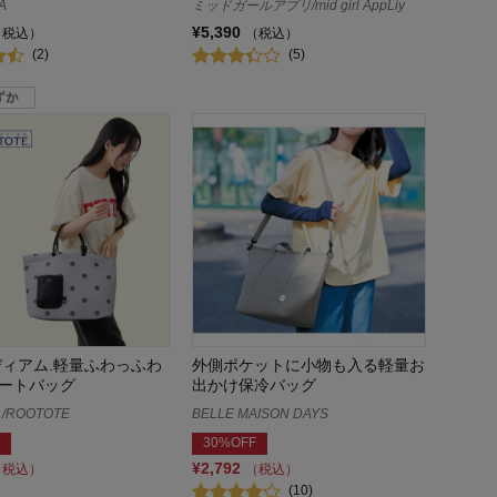
A
ミッドガールアプリ/mid girl AppLiy
¥5,390
（税込）
（税込）
(2)
(5)
ディアム.軽量ふわっふわ
外側ポケットに小物も入る軽量お
ートバッグ
出かけ保冷バッグ
ROOTOTE
BELLE MAISON DAYS
30%OFF
¥2,792
（税込）
（税込）
(10)