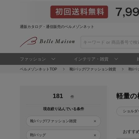
通販カタログ・通信販売のベルメゾンネット
ファッション
インテリア・雑貨
ベルメゾンネットTOP
靴/バッグ/ファッション雑貨
鞄/バ
軽量の
181
件
現在絞り込んでいる条件
ショルダ
靴/バッグ/ファッション雑貨
おすす
鞄/バッグ