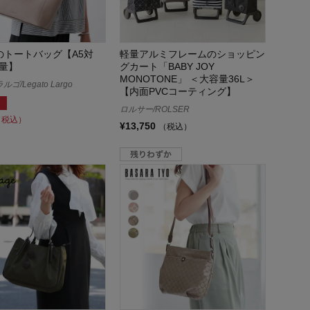
のトートバッグ【A5対
軽量アルミフレームのショッピン
量】
グカート「BABY JOY
MONOTONE」 ＜大容量36L＞
ゴ/Legato Largo
【内面PVCコーティング】
ロルサー/ROLSER
（税込）
¥13,750
（税込）