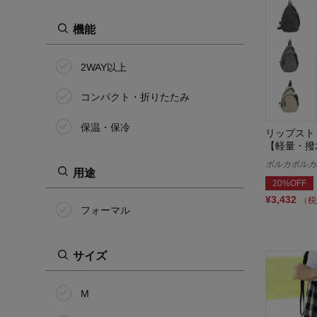
機能
2WAY以上
コンパクト・折りたたみ
保温・保冷
リップスト
【軽量・撥
ポルカポルカ/po
用途
20%OFF
¥3,432
（税
フォーマル
サイズ
M