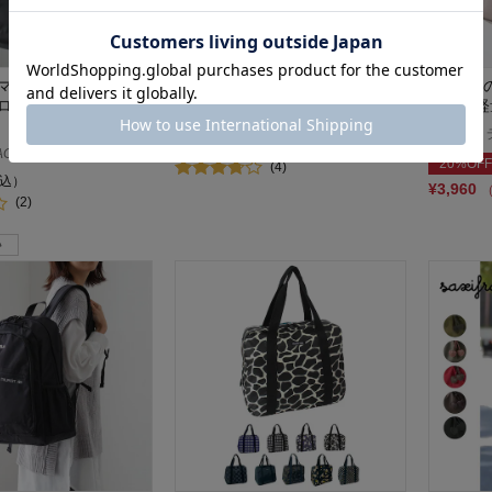
マチたっぷり 光沢感
柄がカワイイ軽量トートバッグ
1枚合皮
ロンショルダーバッグ
応】【軽
21%OFF
レガート ラル
¥1,998
（税込）
AGMA
20%OFF
(4)
込）
¥3,960
(2)