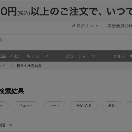
ログオン
新規会員登
妊娠・ベビー・キッズ
ビューティ
グルメ・
ッグ
軽量の検索結果
検索結果
ー
リュック
トート
A4が入る
通勤
め順