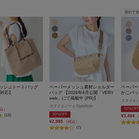
ッシュトートバッグ
ペーパーメッシュ素材ショルダー
ペーパー
4対応】
バッグ 【2026年4月公開「VERY
かごバッ
web」にて掲載中 (PR)】
スタイルノート
スタイルノート/StyleNote
50%OFF
込）
50%OFF
(18)
¥3,494
¥2,995
（税込）
(7)