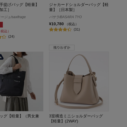
手提げバッグ【軽量】
ジャカードショルダーバッグ【軽
加工］
量】［日本製］
ュ/saxifrage
バサラ/BASARA TYO
¥10,780
（税込）
(31)
（税込）
(24)
ッグ【軽量】（男女兼
3室構造ミニショルダーバッグ
【軽量】(2WAY)