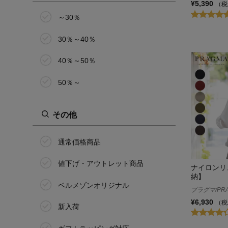
¥5,390
（税
サクシフラージュ/saxifrage
～30％
ジャレット/Jaret
30％～40％
ジョエット/JOUET
40％～50％
ジョリージョリ/Jolie Joli
50％～
スタイルノート/StyleNote
その他
ピーナッツ/PEANUTS
ソレイユ/SOLEIL
通常価格商品
ダコタ/Dakota
値下げ・アウトレット商品
ナイロンリ
納】
T・S・L
ベルメゾンオリジナル
プラグマ/PR
¥6,930
ディスカス/DISCUS
（税
新入荷
ディズニー/Disney