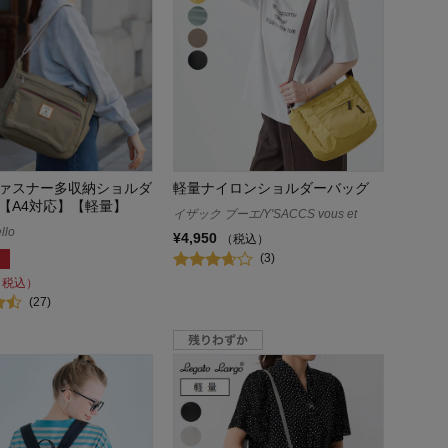
ァスナー多収納ショルダ
軽量ナイロンショルダーバッグ
【A4対応】【軽量】
イザック ブーエ/Y'SACCS vous et
llo
¥4,950
（税込）
(3)
（税込）
(27)