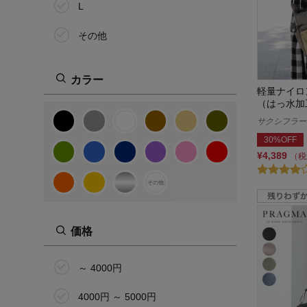
L
その他
カラー
軽量ナイロ
（はっ水加
サクシフラージュ
30%OFF
¥4,389
（税
その他
価格
～ 4000円
4000円 ～ 5000円