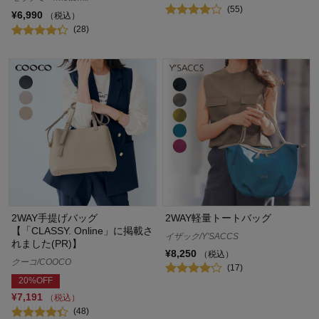
(55)
¥6,990
（税込）
(28)
2WAY手提げバッグ
2WAY軽量トートバッグ
【「CLASSY. Online」に掲載さ
イザック/Y'SACCS
れました(PR)】
¥8,250
（税込）
クーコ/COOCO
(17)
20%OFF
¥7,191
（税込）
(48)