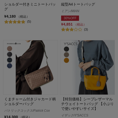
ショルダー付きミニトートバッ
縦型A4トートバッグ
グ
ミアン/MIAN
¥4,180
（税込）
30%OFF
(5)
¥4,851
（税込）
(3)
くまチャーム付きジャカード柄
【特別価格】シープレザーマル
ショルダーバッグ
チウェイトートバッグ 【小ぶり
で使いやすいサイズ】
パトリックコックス/Patrick Cox
イザック/Y'SACCS
¥14,300
（税込）