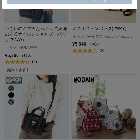
小さいのにマチたっぷり 光沢感
ミニボストンバッグ(2WAY)
のあるナイロンショルダーバッ
ミッドガールアプリ/mid girl AppLiy
グ(2WAY)
¥5,940
（税込）
プラグマ/PRAGMA
(5)
¥5,390
（税込）
(2)