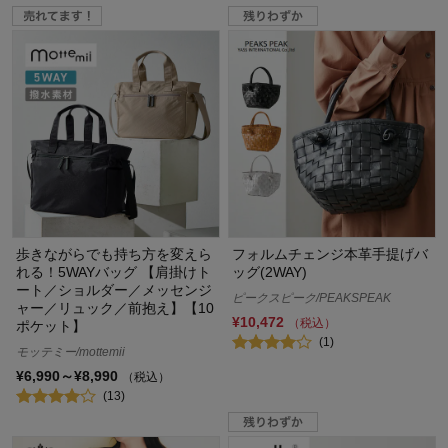
歩きながらでも持ち方を変えら
フォルムチェンジ本革手提げバ
れる！5WAYバッグ 【肩掛けト
ッグ(2WAY)
ート／ショルダー／メッセンジ
ピークスピーク/PEAKSPEAK
ャー／リュック／前抱え】【10
¥10,472
（税込）
ポケット】
(1)
モッテミー/mottemii
¥6,990～¥8,990
（税込）
(13)