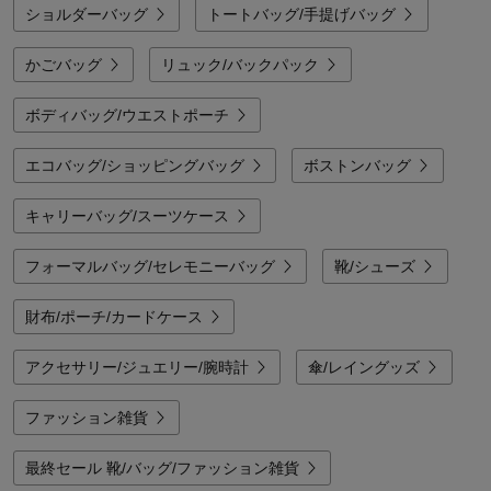
こだわったシープレザーのハンドバッグなど、重いバッグが苦手になりがちな
ショルダーバッグ
トートバッグ/手提げバッグ
世代に嬉しい「軽くて上質」な選択肢が揃っています。
なかでも、働く女性の通勤シーンで頼りになるのが、ベルメゾンオリジナルの
かごバッグ
リュック/バックパック
「アンディマンシェ（ENDIMANCHE）」です。1684名の働く女性へのアンケ
ートから導き出された「理想の通勤バッグ」を形にしており、荷物の多い日で
もスマートに整理できる多収納設計や、A4サイズ対応など、リアルなニーズに
ボディバッグ/ウエストポーチ
応える機能と洗練されたデザインを両立。ミニラボ（mini labo）などの大人可
愛いデザインに加え、遊び心のある「ディズニー」のキャラクターをあしらっ
たアイテムまで幅広く展開しており、シーンに合わせて選べるラインナップで
エコバッグ/ショッピングバッグ
ボストンバッグ
忙しい毎日の移動を快適にサポートします。
キャリーバッグ/スーツケース
フォーマルバッグ/セレモニーバッグ
靴/シューズ
財布/ポーチ/カードケース
アクセサリー/ジュエリー/腕時計
傘/レイングッズ
ファッション雑貨
最終セール 靴/バッグ/ファッション雑貨