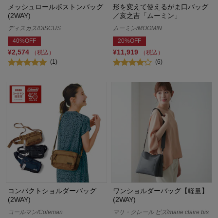
メッシュロールボストンバッグ
形を変えて使えるがま口バッグ
(2WAY)
／亥之吉「ムーミン」
ディスカス/DISCUS
ムーミン/MOOMIN
40%OFF
20%OFF
¥2,574
¥11,919
（税込）
（税込）
(1)
(6)
コンパクトショルダーバッグ
ワンショルダーバッグ【軽量】
(2WAY)
(2WAY)
コールマン/Coleman
マリ・クレール ビズ/marie claire bis