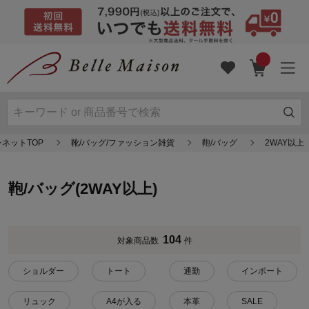
ネットTOP
靴/バッグ/ファッション雑貨
鞄/バッグ
2WAY以上
鞄/バッグ(2WAY以上)
104
対象商品数
件
ショルダー
トート
通勤
インポート
リュック
A4が入る
本革
SALE