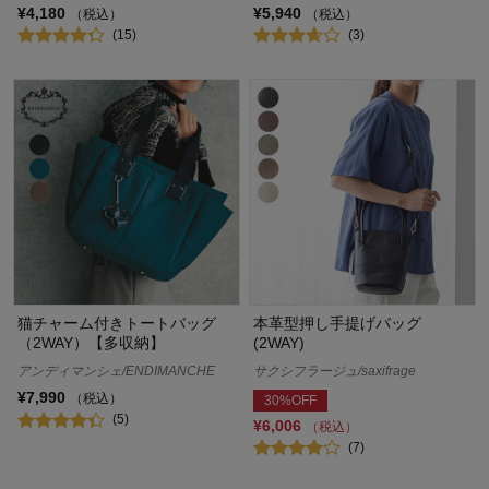
¥4,180
¥5,940
（税込）
（税込）
(15)
(3)
猫チャーム付きトートバッグ
本革型押し手提げバッグ
（2WAY）【多収納】
(2WAY)
アンディマンシェ/ENDIMANCHE
サクシフラージュ/saxifrage
¥7,990
（税込）
30%OFF
(5)
¥6,006
（税込）
(7)