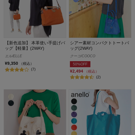
【新色追加】 本革使い手提げバ
シアー素材コンパクトトートバ
ッグ【軽量】(2WAY)
ッグ(2WAY)
エル/ELLE
クーコ/COOCO
¥9,350
（税込）
50%OFF
(7)
¥2,494
（税込）
(2)