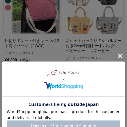
仕切りポケット付きキャンバス
ポケットたっぷりのショルダー
手提げバッグ（2WAY）
付き2way刺繍トートバッグ／
ベビールー「スヌーピー」
ジョエット/JOUET
ピーナッツ/PEANUTS
¥4,290
（税込）
20%OFF
¥3,696
（税込）
(1)