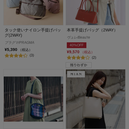
タック使いナイロン手提げバッ
本革手提げバッグ（2WAY）
グ(2WAY)
ヴュレ/Beau're
プラグマ/PRAGMA
40%OFF
¥5,390
（税込）
¥9,570
（税込）
(3)
(2)