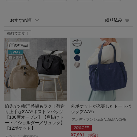
絞り込み
おすすめ順
旅先での整理整頓もラク！荷造
外ポケットが充実したトートバ
り上手な3WAYボストンバッグ
ッグ(2WAY)
【180度オープン】【肩掛けト
アンディマンシェ/ENDIMANCHE
ート／ショルダー／リュック】
20%OFF
【12ポケット】
¥7,991
（税込）
モッテミー/mottemii