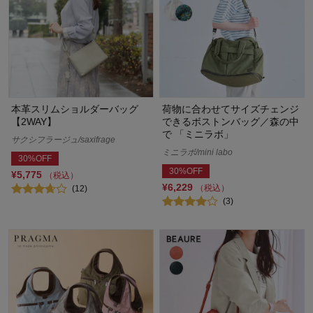
本革スリムショルダーバッグ
荷物に合わせてサイズチェンジ
【2WAY】
できるボストンバッグ／森の中
で 「ミニラボ」
サクシフラージュ/saxifrage
ミニラボ/mini labo
30%OFF
30%OFF
¥5,775
（税込）
¥6,229
（税込）
(12)
(3)