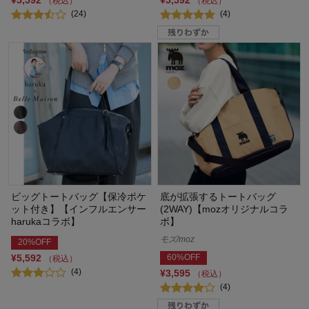
¥5,592
¥5,592
（税込）
（税込）
(24)
(4)
ビッグトートバッグ【保冷ポケ
底が拡張するトートバッグ
ット付き】【インフルエンサー
(2WAY)【mozオリジナルコラ
harukaコラボ】
ボ】
モズ/moz
20%OFF
¥5,592
60%OFF
（税込）
(4)
¥3,595
（税込）
(4)