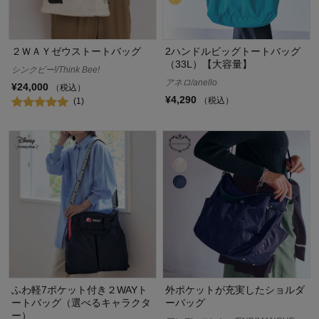
２ＷＡＹゼウストートバッグ
2ハンドルビッグトートバッグ
（33L）【大容量】
シンクビー!/Think Bee!
アネロ/anello
¥24,000
（税込）
¥4,290
（税込）
(1)
ふわ軽7ポケット付き２WAYト
外ポケットが充実したショルダ
ートバッグ（選べるキャラクタ
ーバッグ
ー）