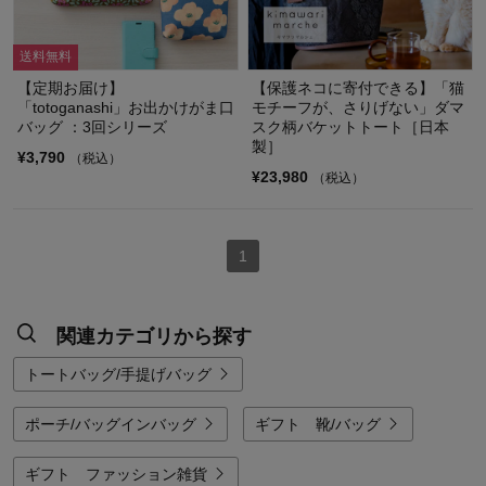
送料無料
【定期お届け】
【保護ネコに寄付できる】「猫
「totoganashi」お出かけがま口
モチーフが、さりげない」ダマ
バッグ ：3回シリーズ
スク柄バケットトート［日本
製］
¥3,790
（税込）
¥23,980
（税込）
1
関連カテゴリから探す
トートバッグ/手提げバッグ
ポーチ/バッグインバッグ
ギフト 靴/バッグ
ギフト ファッション雑貨