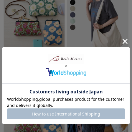
「totoganashi」お出かけがま口
ライトキャンバスショルダーバ
バッグ
ッグ【A4対応】
ジョエット/JOUET
¥4,180
（税込）
(2)
¥3,190
（税込）