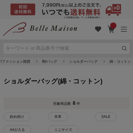
グ/ファッション雑貨
鞄/バッグ
ショルダーバッグ
綿・コットン
ショルダーバッグ(綿・コットン)
8
対象商品数
件
斜め掛け
本革
SALE
A4が入る
ミニサイズ