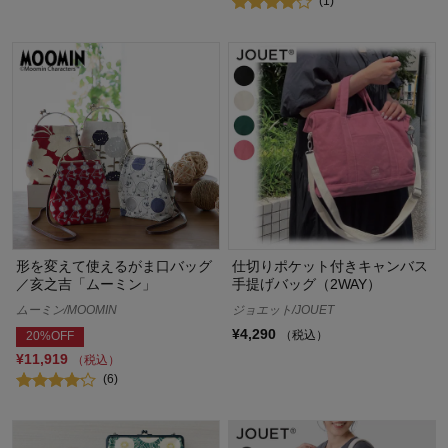
(1)
形を変えて使えるがま口バッグ
仕切りポケット付きキャンバス
／亥之吉「ムーミン」
手提げバッグ（2WAY）
ムーミン/MOOMIN
ジョエット/JOUET
¥4,290
（税込）
20%OFF
¥11,919
（税込）
(6)