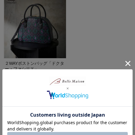
２WAYボストンバッグ「ドクタ
ー・ファシリエ」
ディズニー/Disney
60%OFF
¥3,995
（税込）
1