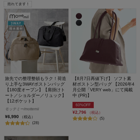
旅先での整理整頓もラク！荷造
【8月7日再値下げ】 ソフト素
り上手な3WAYボストンバッグ
材ボストン型バッグ 【2026年4
【180度オープン】【肩掛けト
月公開「VERY web」にて掲載
ート／ショルダー／リュック】
中 (PR)】
【12ポケット】
60%OFF
モッテミー/mottemii
¥2,796
（税込）
¥6,990
（税込）
(5)
(28)