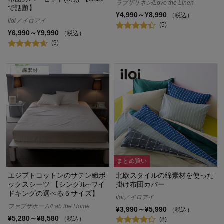
ラブザリネン/Love the Linen
で話題】
¥4,990～¥8,990
（税込）
iloi／イロアイ
(5)
¥6,990～¥9,990
（税込）
(9)
まとめ買い
エジプトコットンのサテン織ボ
北欧スタイルの綿素材を使った
ックスシーツ 【シングル~ワイ
掛け布団カバー
ドキングの選べる５サイズ】
iloi／イロアイ
ファブザホーム/Fab the Home
¥3,990～¥5,990
（税込）
¥5,280～¥8,580
（税込）
(8)