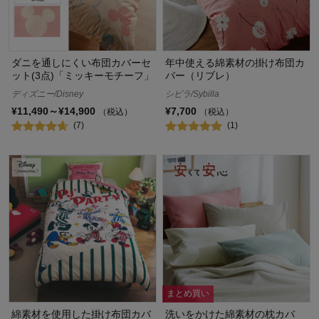
ダニを通しにくい布団カバーセ
年中使える綿素材の掛け布団カ
ット(3点)「ミッキーモチーフ」
バー（リブレ）
ディズニー/Disney
シビラ/Sybilla
¥11,490～¥14,900
¥7,700
（税込）
（税込）
(7)
(1)
まとめ買い
綿素材を使用した掛け布団カバ
洗いをかけた綿素材の枕カバ