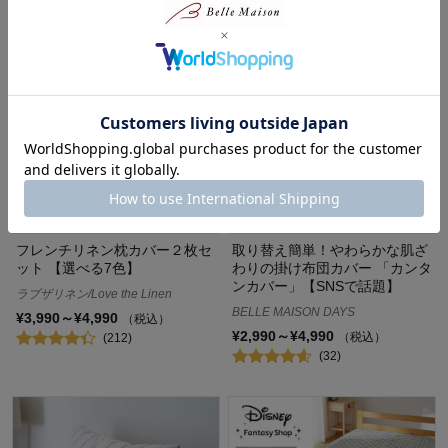
フレンチリネン枕カバー２枚セ
取り替え簡単！やわらかな肌ざ
ット 【選べる7色】
わりの掛け布団カバー 「カンタ
ンカバー」【SNSで話題】
ラブザリネン/Love the Linen
BELLE MAISON DAYS
¥3,990～¥4,990
（税込）
¥2,990～¥4,990
（税込）
(212)
(32)