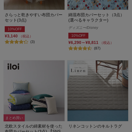
さらっと乾きやすい布団カバー
綿混布団カバーセット（3点）
セット(3点)
(選べるキャラクター)
ディズニー/Disney
10%OFF
¥3,140
10%OFF
（税込）
(3)
¥6,290～¥8,811
（税込）
(87)
まとめ買い
北欧スタイルの綿素材を使った
リネンコットンのキルトラグ
布団カバーセット(3点) 【SNS