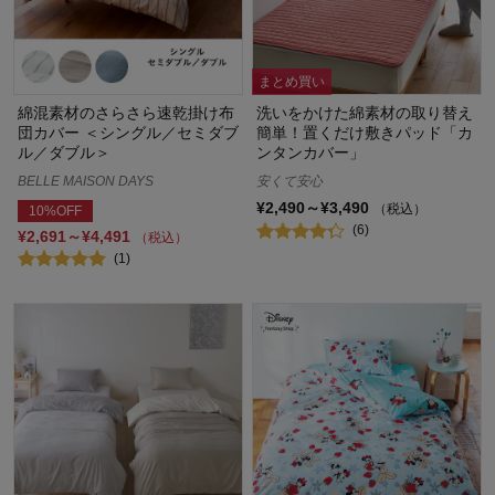
まとめ買い
綿混素材のさらさら速乾掛け布
洗いをかけた綿素材の取り替え
団カバー ＜シングル／セミダブ
簡単！置くだけ敷きパッド「カ
ル／ダブル＞
ンタンカバー」
BELLE MAISON DAYS
安くて安心
¥2,490～¥3,490
（税込）
10%OFF
(6)
¥2,691～¥4,491
（税込）
(1)