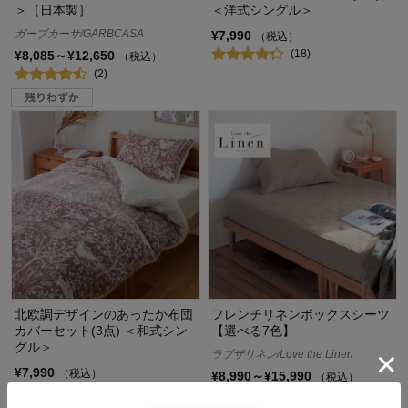
＞［日本製］
＜洋式シングル＞
ガーブカーサ/GARBCASA
¥7,990
（税込）
(18)
¥8,085～¥12,650
（税込）
(2)
北欧調デザインのあったか布団
フレンチリネンボックスシーツ
カバーセット(3点) ＜和式シン
【選べる7色】
グル＞
ラブザリネン/Love the Linen
¥7,990
（税込）
¥8,990～¥15,990
（税込）
(2)
(302)