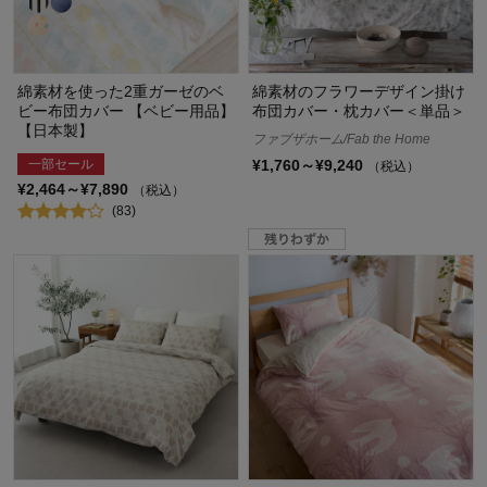
綿素材を使った2重ガーゼのベ
綿素材のフラワーデザイン掛け
ビー布団カバー 【ベビー用品】
布団カバー・枕カバー＜単品＞
【日本製】
ファブザホーム/Fab the Home
一部セール
¥1,760～¥9,240
（税込）
¥2,464～¥7,890
（税込）
(83)