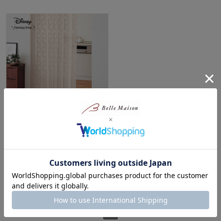
じゃばらに折りたためるフリー
カット間仕切りロングカーテン
「ミッキーモチーフ」
ディズニー/Disney
¥5,990
（税込）
(164)
1