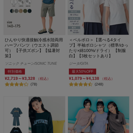
ひんやり快適接触冷感水陸両用
＜ベルポロ＞【選べる4タイ
ハーフパンツ（ウエスト調節
プ】半袖ポロシャツ（標準/ゆっ
可） 【子供ズボン】【猛暑対
たり×綿100%/ドライ） 【制服
策】
白】【3枚セットあり】
ソニック チューン/SONIC TUNE
ジータ/GITA
特別価格
最大50%OFF
¥2,719～¥3,328
¥1,079～¥4,138
（税込）
（税込）
(78)
(248)