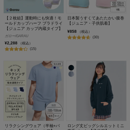
【２枚組】運動時にも快適！モ
日本製うすくてあたたかい腹巻
ールドカップハーフ ブラドライ
【ジュニア・子供肌着】
【ジュニア カップ内蔵タイプ】
¥858
（税込）
ガロー/GARAU
(30)
¥2,288
（税込）
(15)
リラクシングウェア（半袖+パ
ロング丈ビッグシルエットミニ