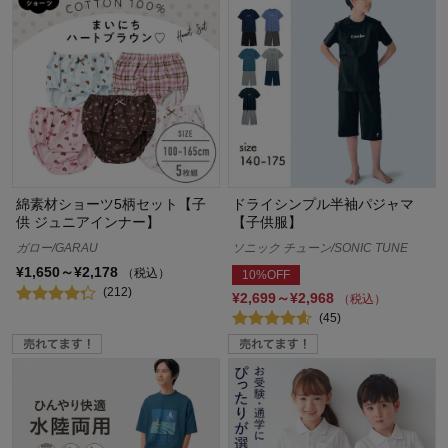
綿素材ショーツ5柄セット【子
ドライシンプル半袖パジャマ
供 ジュニアインナー】
【子供服】
ガロー/GARAU
ソニック チューン/SONIC TUNE
¥1,650～¥2,178
（税込）
10%OFF
(212)
¥2,699～¥2,968
（税込）
(45)