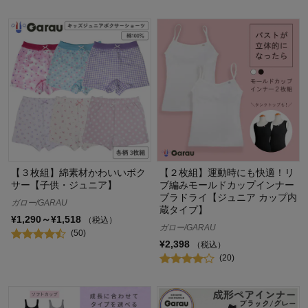
【３枚組】綿素材かわいいボク
【２枚組】運動時にも快適！リ
サー【子供・ジュニア】
ブ編みモールドカップインナー
ブラドライ【ジュニア カップ内
ガロー/GARAU
蔵タイプ】
¥1,290～¥1,518
（税込）
ガロー/GARAU
(50)
¥2,398
（税込）
(20)