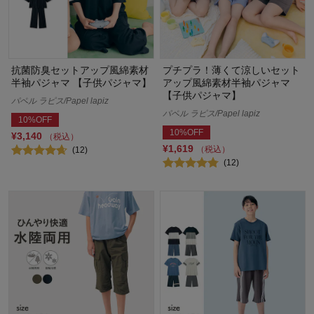
抗菌防臭セットアップ風綿素材
プチプラ！薄くて涼しいセット
半袖パジャマ 【子供パジャマ】
アップ風綿素材半袖パジャマ
【子供パジャマ】
パペル ラピス/Papel lapiz
パペル ラピス/Papel lapiz
10%OFF
10%OFF
¥3,140
（税込）
¥1,619
（税込）
(12)
(12)