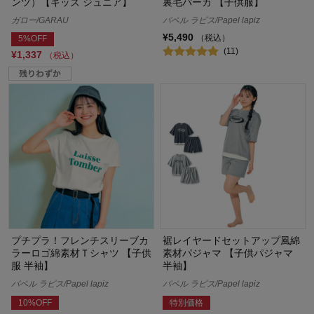
ンツ）【キッズ ジュニア】
裏毛パーカ 【子供服】
ガロー/GARAU
パペル ラピス/Papel lapiz
¥5,490
（税込）
5%OFF
(11)
¥1,337
（税込）
プチプラ！フレンチスリーブカ
裾レイヤードセットアップ風綿
ラーロゴ綿素材Ｔシャツ 【子供
素材パジャマ 【子供パジャマ
服 半袖】
半袖】
パペル ラピス/Papel lapiz
パペル ラピス/Papel lapiz
10%OFF
特別価格