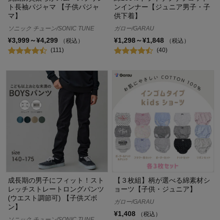
ト長袖パジャマ 【子供パジャ
ンインナー【ジュニア男子・子
マ】
供下着】
ソニック チューン/SONIC TUNE
ガロー/GARAU
¥3,999～¥4,299
¥1,298～¥1,848
（税込）
（税込）
(111)
(40)
成長期の男子にフィット！スト
【３枚組】柄が選べる綿素材シ
レッチストレートロングパンツ
ョーツ【子供・ジュニア】
(ウエスト調節可) 【子供ズボ
ガロー/GARAU
ン】
¥1,408
（税込）
ソニック チューン/SONIC TUNE