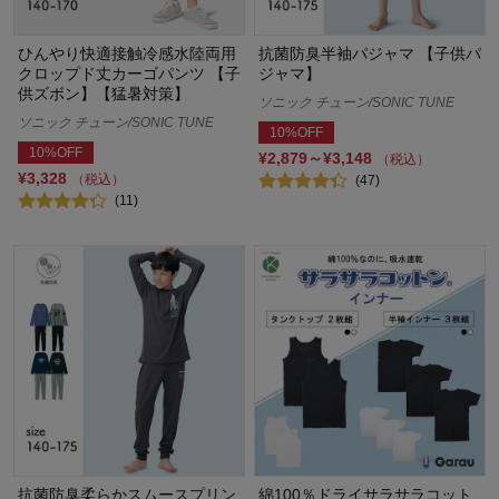
ひんやり快適接触冷感水陸両用
抗菌防臭半袖パジャマ 【子供パ
クロップド丈カーゴパンツ 【子
ジャマ】
供ズボン】【猛暑対策】
ソニック チューン/SONIC TUNE
ソニック チューン/SONIC TUNE
10%OFF
10%OFF
¥2,879～¥3,148
（税込）
¥3,328
（税込）
(47)
(11)
抗菌防臭柔らかスムースプリン
綿100％ドライサラサラコット