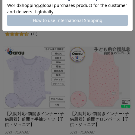
着回し力無限大！万能袖リブ切
もこもこルームレギンス【ジュ
替え綿素材タフＴシャツ 【子供
ニア】
服 長袖】
ガロー/GARAU
パペル ラピス/Papel lapiz
¥990
（税込）
¥2,690
（税込）
(2)
(11)
【入院対応･前開きインナー･子
【入院対応･前開きインナー･子
供肌着】前開き半袖シャツ【子
供肌着】前開きロンパース【子
供・ジュニア】
供・ジュニア】
ガロー/GARAU
ガロー/GARAU