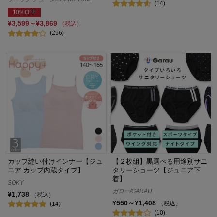
(14)
10%OFF
¥3,599～¥3,869
（税込）
(256)
カップ縫い付けインナー【ジュ
【２枚組】黒選べる用途別サニ
ニア カップ内蔵タイプ】
タリーショーツ【ジュニア下
着】
SOKY
ガロー/GARAU
¥1,738
（税込）
¥550～¥1,408
（税込）
(14)
(10)