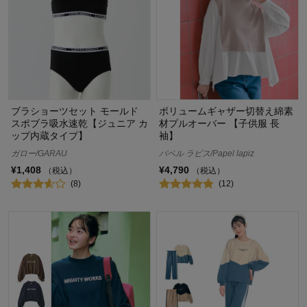
ブラショーツセット モールド
ボリュームギャザー切替え綿素
スポブラ吸水速乾【ジュニア カ
材プルオーバー 【子供服 長
ップ内蔵タイプ】
袖】
ガロー/GARAU
パペル ラピス/Papel lapiz
¥1,408
¥4,790
（税込）
（税込）
(8)
(12)