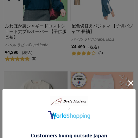
ふわほか裏シャギードロストシ
配色切替えパジャマ 【子供パジ
ョート丈プルオーバー 【子供服
ャマ 長袖】
長袖】
パペル ラピス/Papel lapiz
パペル ラピス/Papel lapiz
¥4,490
（税込）
¥4,290
（税込）
(8)
(8)