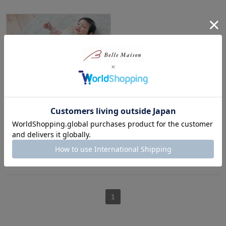
６重ガーゼべスト【日本製ベビ
ー寝具 新生児】
¥2,530～¥3,630
（税込）
(10)
1