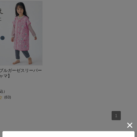
ブルガーゼスリーパー
ャマ】
込）
(63)
1