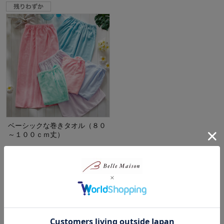
ベーシックな巻きタオル（８０
～１００ｃｍ丈）
¥1,320～¥1,650
（税込）
(44)
1