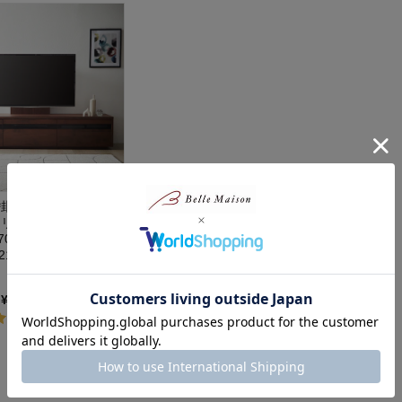
掛けにも設置出来るテ
エ -ALLIER-】＜テ
70インチ対応＞＜幅
210cm＞
～¥184,000
（税込）
(1)
1