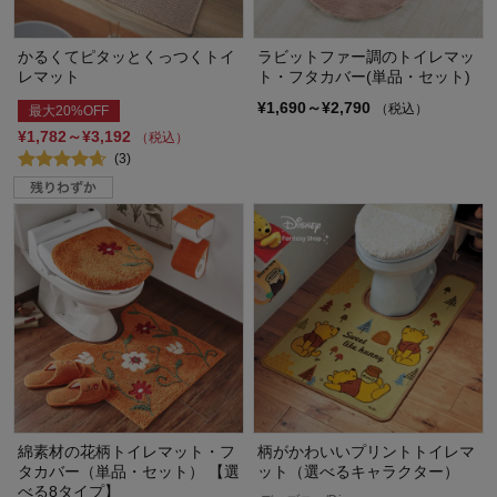
かるくてピタッとくっつくトイ
ラビットファー調のトイレマッ
レマット
ト・フタカバー(単品・セット)
¥1,690～¥2,790
（税込）
最大20%OFF
¥1,782～¥3,192
（税込）
(3)
綿素材の花柄トイレマット・フ
柄がかわいいプリントトイレマ
タカバー（単品・セット） 【選
ット（選べるキャラクター）
べる8タイプ】