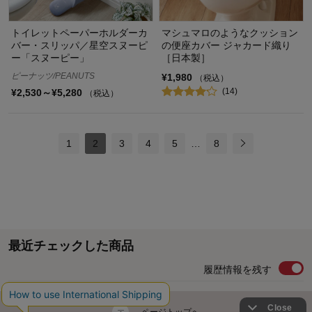
トイレットペーパーホルダーカ
マシュマロのようなクッション
バー・スリッパ／星空スヌーピ
の便座カバー ジャカード織り
ー「スヌーピー」
［日本製］
ピーナッツ/PEANUTS
¥1,980
（税込）
(14)
¥2,530～¥5,280
（税込）
1
2
3
4
5
…
8
最近チェックした商品
履歴情報を残す
ページトップへ