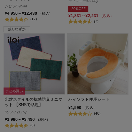
ディズニー/Disney
シビラ/Sybilla
20%OFF
¥4,950～¥12,430
（税込）
¥1,831～¥2,231
（税込）
(12)
(7)
まとめ買い
北欧スタイルの抗菌防臭ミニマ
ハイソフト便座シート
ット 【SNSで話題】
¥1,590
（税込）
iloi／イロアイ
(46)
¥1,980～¥3,490
（税込）
(8)