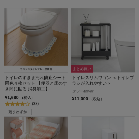
まとめ買い
トイレのすきま汚れ防止シート
トイレスリムワゴン ＜トイレブ
同色４枚セット 【便器と床のす
ラシが入れやすい＞
き間に貼る 消臭加工】
タワー/tower
¥1,680
（税込）
¥11,000
（税込）
(38)