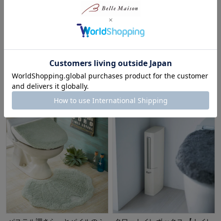
まとめ買い
ラインストーンと刺繍のエレガ
キャスター付きスリムトイレラ
ントなトイレットペーパーホル
ック
ダーカバー・スリッパ（単品）
タワー/tower
¥3,300～¥3,850
（税込）
¥12,650
（税込）
(15)
(24)