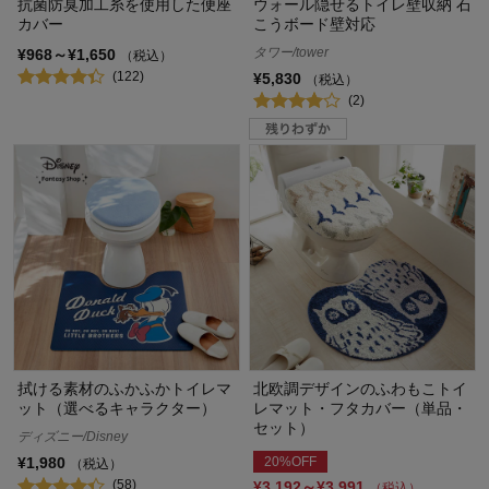
抗菌防臭加工糸を使用した便座
ウォール隠せるトイレ壁収納 石
カバー
こうボード壁対応
タワー/tower
¥968～¥1,650
（税込）
(122)
¥5,830
（税込）
(2)
拭ける素材のふかふかトイレマ
北欧調デザインのふわもこトイ
ット（選べるキャラクター）
レマット・フタカバー（単品・
セット）
ディズニー/Disney
20%OFF
¥1,980
（税込）
(58)
¥3,192～¥3,991
（税込）