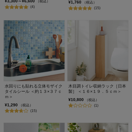
¥3,300～¥6,600
（税込）
¥1,760
（税込）
(4)
(15)
水回りにも貼れる立体モザイク
木目調トイレ収納ラック［日本
タイルシール ＜約１３×３７ｃ
製］ ＜１６×１９．５ｃｍ＞
ｍ＞
¥10,800
（税込）
¥1,290
（税込）
(1)
(15)