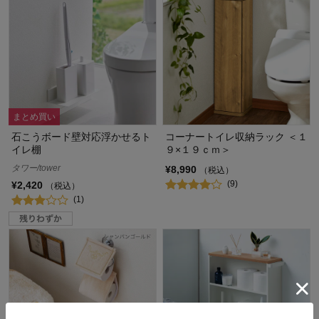
まとめ買い
石こうボード壁対応浮かせるト
コーナートイレ収納ラック ＜１
イレ棚
９×１９ｃｍ＞
タワー/tower
¥8,990
（税込）
(9)
¥2,420
（税込）
(1)