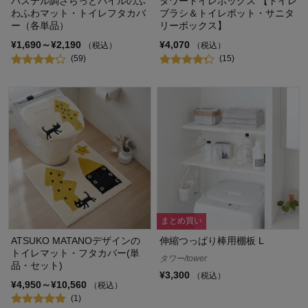
パステル調さらっとパイルのふ
タワートイレボックス 【トイレ
わふわマット・トイレフタカバ
ブラシ＆トイレポット・サニタ
ー（各単品）
リーボックス】
¥1,690～¥2,190
¥4,070
（税込）
（税込）
(59)
(15)
まとめ買い
ATSUKO MATANOデザインの
伸縮つっぱり棒用棚板 L
トイレマット・フタカバー(単
タワー/tower
品・セット)
¥3,300
（税込）
¥4,950～¥10,560
（税込）
(1)