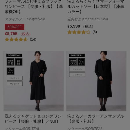
フォーマルにも使えるブラック
洗えるらくらくサマーフォーマ
ワンピース 【喪服・礼服】【洗
ルカットソー【日本製】【漆黒
濯機OK】
カラー】
スタイルノート/StyleNote
花笑むとき/hana emu toki
¥5,990
（税込）
60%OFF
(6)
¥8,795
（税込）
(14)
洗えるジャケット＆ロングワン
洗えるノーカラーアンサンブル
ピース【喪服・礼服】／NUIT
【喪服・礼服】
ソリテール/SORITEAL
ソリテール/SORITEAL