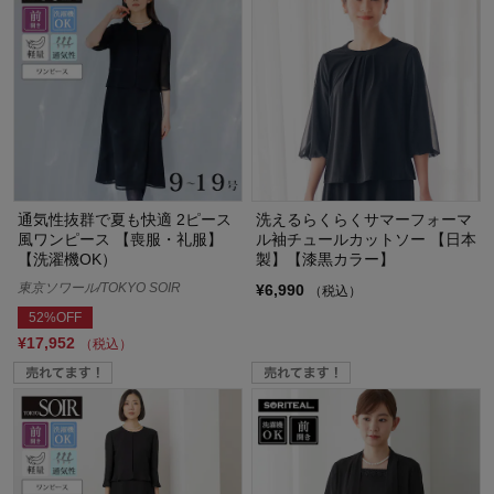
通気性抜群で夏も快適 2ピース
洗えるらくらくサマーフォーマ
風ワンピース 【喪服・礼服】
ル袖チュールカットソー 【日本
【洗濯機OK）
製】【漆黒カラー】
東京ソワール/TOKYO SOIR
¥6,990
（税込）
52%OFF
¥17,952
（税込）