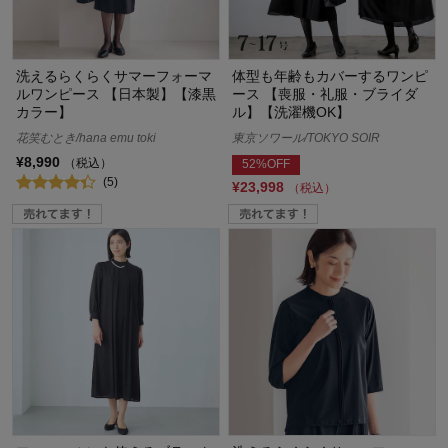
洗えるらくらくサマーフォーマ
体型も年齢もカバーするワンピ
ルワンピース 【日本製】【漆黒
ース 【喪服・礼服・ブライダ
カラー】
ル】【洗濯機OK】
花笑むとき/hana emu toki
東京ソワール/TOKYO SOIR
¥8,990
（税込）
52%OFF
(5)
¥23,998
（税込）