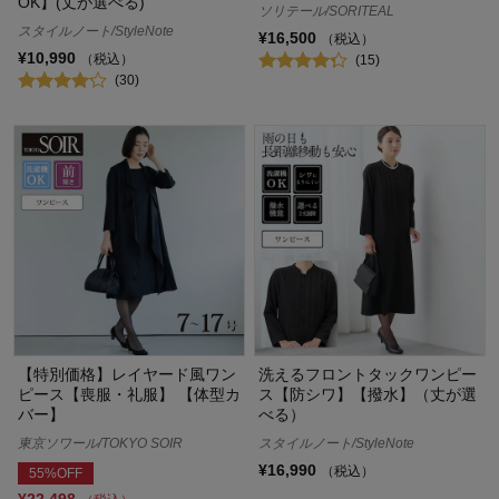
OK】(丈が選べる)
ソリテール/SORITEAL
スタイルノート/StyleNote
¥16,500
（税込）
¥10,990
（税込）
(15)
(30)
【特別価格】レイヤード風ワン
洗えるフロントタックワンピー
ピース【喪服・礼服】 【体型カ
ス【防シワ】【撥水】（丈が選
バー】
べる）
東京ソワール/TOKYO SOIR
スタイルノート/StyleNote
¥16,990
（税込）
55%OFF
¥22,498