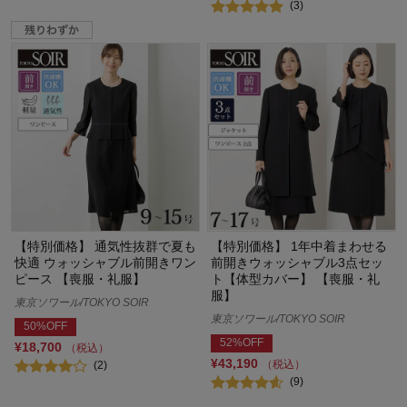
(3)
【特別価格】 通気性抜群で夏も
【特別価格】 1年中着まわせる
快適 ウォッシャブル前開きワン
前開きウォッシャブル3点セッ
ピース 【喪服・礼服】
ト【体型カバー】 【喪服・礼
服】
東京ソワール/TOKYO SOIR
東京ソワール/TOKYO SOIR
50%OFF
52%OFF
¥18,700
（税込）
¥43,190
（税込）
(2)
(9)