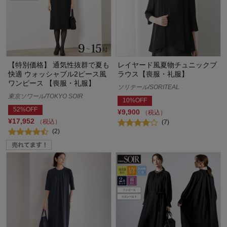
【特別価格】 通気性抜群で夏も
レイヤード風夏物チュニックブ
快適 ウォッシャブル2ピース風
ラウス【喪服・礼服】
ワンピース 【喪服・礼服】
ソリテール/SORITEAL
東京ソワール/TOKYO SOIR
10%OFF
52%OFF
¥9,900
（税込）
¥17,952
（税込）
(7)
(2)