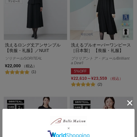
洗えるロング丈アンサンブル
洗えるプルオーバーワンピース
【喪服・礼服】／NUIT
［日本製］ 【喪服・礼服】
ソリテール/SORITEAL
ブリリアント ア・デュール/Brilliant
a Dew'l
¥22,000
（税込）
5%OFF
(1)
¥22,610～¥23,559
（税込）
(2)