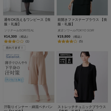
通年OK洗えるワンピース【喪
前開きファスナーブラウス 【喪
服・礼服】
服・礼服】
ソリテール/SORITEAL
東京ソワール/TOKYO SOIR
¥14,300
¥19,800
（税込）
（税込）
(1)
(5)
汗取りインナー・綿混ペチパン
ストレッチチュニックブラウス