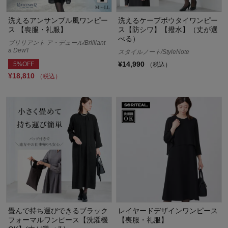
洗えるアンサンブル風ワンピー
洗えるケープボウタイワンピー
ス 【喪服・礼服】
ス【防シワ】【撥水】（丈が選
べる）
ブリリアント ア・デュール/Brilliant
a Dew'l
スタイルノート/StyleNote
¥14,990
5%OFF
（税込）
¥18,810
（税込）
畳んで持ち運びできるブラック
レイヤードデザインワンピース
フォーマルワンピース【洗濯機
【喪服・礼服】