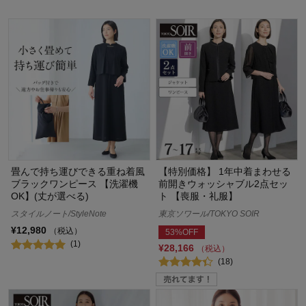
畳んで持ち運びできる重ね着風
【特別価格】 1年中着まわせる
ブラックワンピース 【洗濯機
前開きウォッシャブル2点セッ
OK】(丈が選べる)
ト 【喪服・礼服】
スタイルノート/StyleNote
東京ソワール/TOKYO SOIR
¥12,980
（税込）
53%OFF
(1)
¥28,166
（税込）
(18)