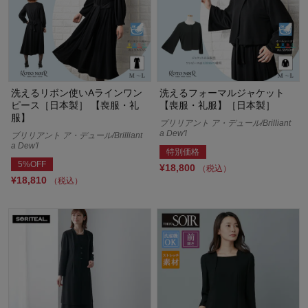
洗えるリボン使いAラインワン
洗えるフォーマルジャケット
ピース［日本製］ 【喪服・礼
【喪服・礼服】［日本製］
服】
ブリリアント ア・デュール/Brilliant
a Dew'l
ブリリアント ア・デュール/Brilliant
a Dew'l
特別価格
5%OFF
¥18,800
（税込）
¥18,810
（税込）