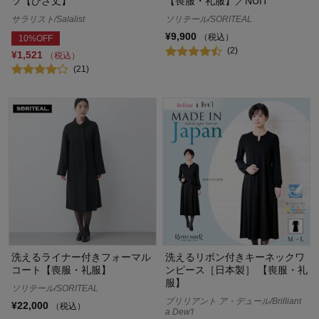
ツ【ひざ丈】
【喪服・礼服】／NUIT
サラリスト/Salalist
ソリテール/SORITEAL
¥9,900
（税込）
10%OFF
(2)
¥1,521
（税込）
(21)
洗えるライナー付きフォーマル
洗えるリボン付きキーネックワ
コート【喪服・礼服】
ンピース［日本製］ 【喪服・礼
服】
ソリテール/SORITEAL
ブリリアント ア・デュール/Brilliant
¥22,000
（税込）
a Dew'l