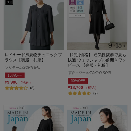
レイヤード風夏物チュニックブ
【特別価格】 通気性抜群で夏も
ラウス【喪服・礼服】
快適 ウォッシャブル前開きワン
ピース 【喪服・礼服】
ソリテール/SORITEAL
東京ソワール/TOKYO SOIR
10%OFF
50%OFF
¥9,900
（税込）
¥18,700
（税込）
(8)
(2)