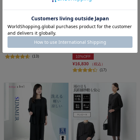
洗えるロングジャケット＆パン
【たたんで持ち運べる】 洗える
ツ【入卒・喪服】／NUIT
重ね着風ワンピース【喪服・礼
服】 (7～21AR)
ソリテール/SORITEAL
ソリテール/SORITEAL
¥20,900
（税込）
(13)
10%OFF
¥16,830
（税込）
(17)