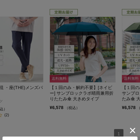
送料無料
送料無料
 ・座(THE)メンズパ
【１回のみ・解約不要】[ネイビ
【１回の
ー] サンブロックラボ晴雨兼用折
サンブロ
りたたみ傘 大きめタイプ
たみ傘 
ツ
¥6,578
¥6,578
（税込）
込）
(2)
1