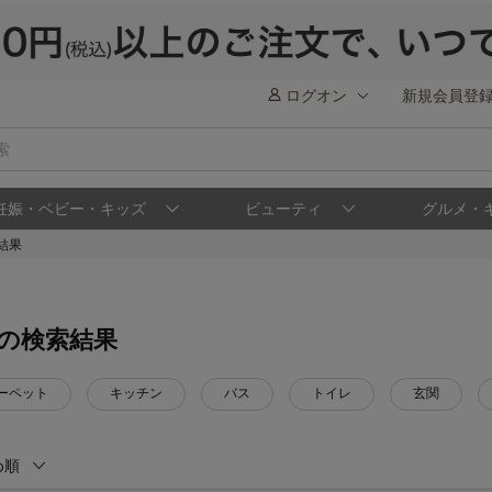
ログオン
新規会員登
妊娠・ベビー・キッズ
ビューティ
グルメ・
結果
の検索結果
ーペット
キッチン
バス
トイレ
玄関
め順