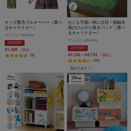
キッズ裏毛プルオーバー（選べ
おとな可愛い柄に注目！接触冷
るキャラクター）
感のひんやり敷きパッド（選べ
るキャラクター）
ディズニー/Disney
ディズニー/Disney
30%OFF
20%OFF
¥1,386
（税込）
¥3,192～¥4,791
（税込）
(9)
(35)