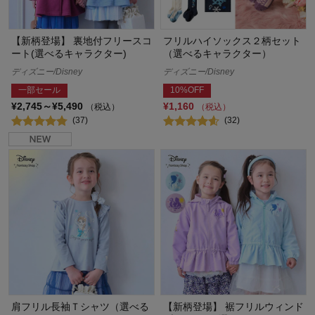
【新柄登場】 裏地付フリースコ
フリルハイソックス２柄セット
ート(選べるキャラクター)
（選べるキャラクター）
ディズニー/Disney
ディズニー/Disney
一部セール
10%OFF
¥2,745～¥5,490
¥1,160
（税込）
（税込）
(37)
(32)
肩フリル長袖Ｔシャツ（選べる
【新柄登場】 裾フリルウィンド