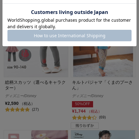
(116)
総柄スカッツ（選べるキャラク
キルトパジャマ「くまのプーさ
ター）
ん」
ディズニー/Disney
ディズニー/Disney
¥2,590
（税込）
50%OFF
(27)
¥1,744
（税込）
(69)