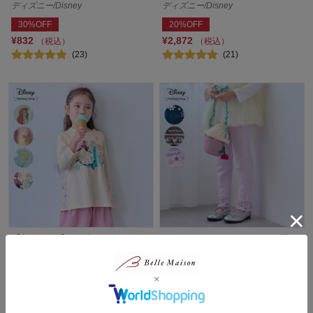
ディズニー/Disney
ディズニー/Disney
30%OFF
20%OFF
¥832
¥2,872
（税込）
（税込）
(23)
(21)
【新柄登場】 名札ココ 後ろ姿
足口メローロングパンツ（選べ
がかわいい長袖切替えプルオー
るキャラクター）
バー (選べるキャラクター)
ディズニー/Disney
ディズニー/Disney
¥1,980
（税込）
¥1,980
（税込）
(41)