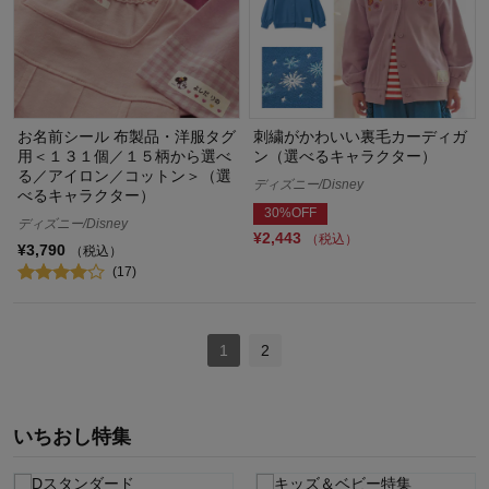
お名前シール 布製品・洋服タグ
刺繍がかわいい裏毛カーディガ
用＜１３１個／１５柄から選べ
ン（選べるキャラクター）
る／アイロン／コットン＞（選
ディズニー/Disney
べるキャラクター）
30%OFF
ディズニー/Disney
¥2,443
（税込）
¥3,790
（税込）
(17)
1
2
いちおし特集