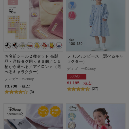
お名前シール２種セット 布製
フリルワンピース（選べるキャ
品・洋服タグ用＜９６個／１５
ラクター）
柄から選べる／アイロン＞（選
ディズニー/Disney
べるキャラクター）
60%OFF
ディズニー/Disney
¥1,195
（税込）
¥3,790
（税込）
(27)
(3)