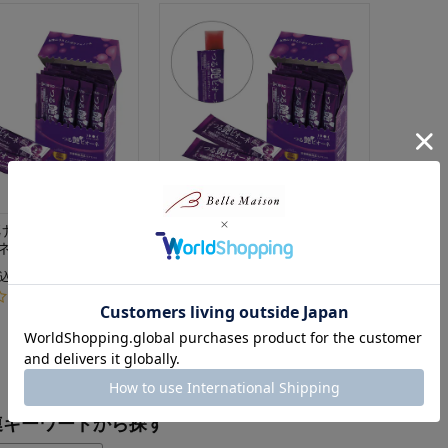
け】 「ルナラボ」つ
つる艶ピオーネ
ネ ：ワンパターン
¥3,490
（税込）
込）
(7)
(10)
1
連キーワードから探す