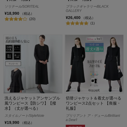
ソリテール/SORITEAL
ブラックギャラリー/BLACK
GALLERY
¥18,990
（税込）
¥26,400
（税込）
(20)
(1)
洗えるジャケットアンサンブル
切替ジャケット＆着丈が選べる
風ワンピース【防シワ】【撥
ワンピース2点セット 【喪服・
水】（丈が選べる）
礼服】
スタイルノート/StyleNote
ブリリアント ア・デュール/Brilliant
a Dew'l
¥19,990
（税込）