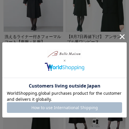
洗えるライナー付きフォーマル
【8月7日再値下げ】 アンサン
コート【喪服・礼服】
ブル風ワンピース
ソリテール/SORITEAL
70%OFF
¥22,000
（税込）
¥5,396
（税込）
(34)