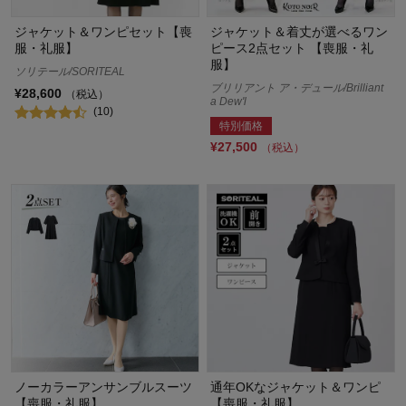
ジャケット＆ワンピセット【喪
ジャケット＆着丈が選べるワン
服・礼服】
ピース2点セット 【喪服・礼
服】
ソリテール/SORITEAL
ブリリアント ア・デュール/Brilliant
¥28,600
（税込）
a Dew'l
(10)
特別価格
¥27,500
（税込）
ノーカラーアンサンブルスーツ
通年OKなジャケット＆ワンピ
【喪服・礼服】
【喪服・礼服】