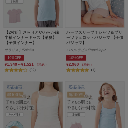
【2枚組】さらりとやわらか綿
ハーフスリーブＴシャツ＆プリ
半袖インナーキッズ【消臭】
ーツキュロットパジャマ 【子供
【子供インナー】
パジャマ】
サラリスト/Salalist
パペル ラピス/Papel lapiz
10%OFF
10%OFF
¥1,340～¥1,521
¥2,960
（税込）
（税込）
(92)
(1)