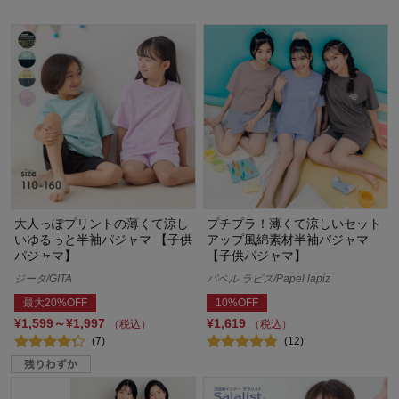
大人っぽプリントの薄くて涼し
プチプラ！薄くて涼しいセット
いゆるっと半袖パジャマ 【子供
アップ風綿素材半袖パジャマ
パジャマ】
【子供パジャマ】
ジータ/GITA
パペル ラピス/Papel lapiz
最大20%OFF
10%OFF
¥1,599～¥1,997
¥1,619
（税込）
（税込）
(7)
(12)