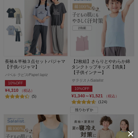
長袖＆半袖３点セットパジャマ
【2枚組】さらりとやわらか綿
【子供パジャマ】
タンクトップキッズ【消臭】
【子供インナー】
パペル ラピス/Papel lapiz
サラリスト/Salalist
10%OFF
10%OFF
¥4,310
（税込）
¥1,340～¥1,521
（税込）
(5)
(124)