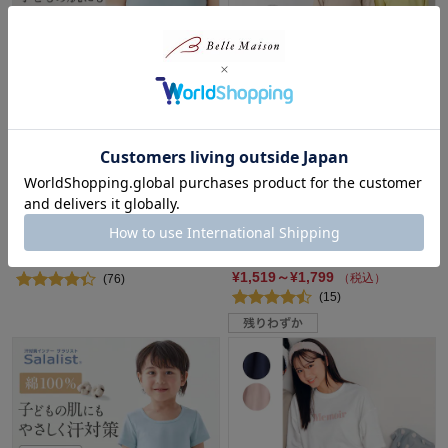
さらりとやわらか綿カップ付き
プチプラ！【家族でリンク】冷
タンクトップキッズ【消臭】
房対策におすすめのサラサラ快
【吸水速乾】
適な楊柳天竺長袖パジャマ（キ
ッズ）
サラリスト/Salalist
ジータ/GITA
5%OFF
最大20%OFF
¥1,700
（税込）
¥1,519～¥1,799
（税込）
(76)
(15)