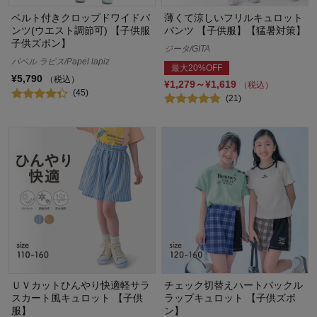
ベルト付きクロップドワイドパ
薄くて涼しいフリルキュロット
ンツ(ウエスト調節可) 【子供服
パンツ 【子供服】【猛暑対策】
子供ズボン】
ジータ/GITA
パペル ラピス/Papel lapiz
最大20%OFF
¥5,790
（税込）
¥1,279～¥1,619
（税込）
(45)
(21)
ＵＶカットひんやり快適軽サラ
チェック切替えハートバックル
スカート風キュロット 【子供
ラップキュロット 【子供ズボ
服】
ン】