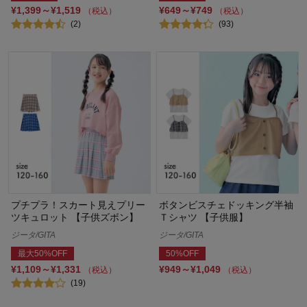
¥1,399～¥1,519
¥649～¥749
（税込）
（税込）
(2)
(93)
プチプラ！スカート見えプリー
ボタンビスチェドッキング半袖
ツキュロット 【子供ズボン】
Ｔシャツ 【子供服】
ジータ/GITA
ジータ/GITA
最大50%OFF
50%OFF
¥1,109～¥1,331
¥949～¥1,049
（税込）
（税込）
(19)