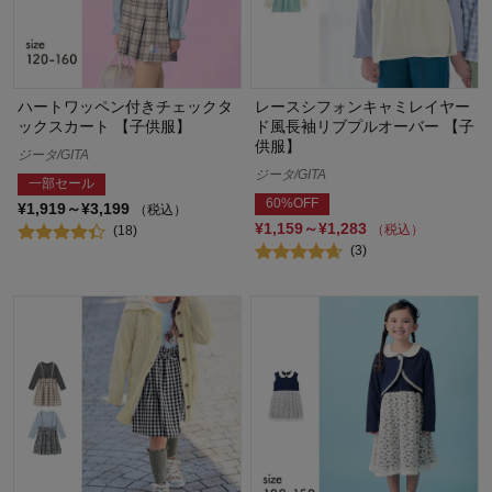
ハートワッペン付きチェックタ
レースシフォンキャミレイヤー
ックスカート 【子供服】
ド風長袖リブプルオーバー 【子
供服】
ジータ/GITA
ジータ/GITA
一部セール
60%OFF
¥1,919～¥3,199
（税込）
¥1,159～¥1,283
（税込）
(18)
(3)