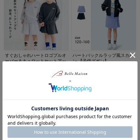
すぐおしゃれハートロゴプルオ
ハートバックルラップ風スカパ
ーバー＆キュロットセットアッ
ン 【子供ズボン】
プ 【子供服】
ジータ/GITA
リッケ/LYKKE
60%OFF
60%OFF
¥1,079～¥1,199
（税込）
¥1,279～¥1,399
（税込）
(6)
(1)