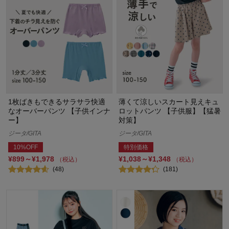
1枚ばきもできるサラサラ快適
薄くて涼しいスカート見えキュ
なオーバーパンツ 【子供インナ
ロットパンツ 【子供服】【猛暑
ー】
対策】
ジータ/GITA
ジータ/GITA
10%OFF
特別価格
¥899～¥1,978
¥1,038～¥1,348
（税込）
（税込）
(48)
(181)