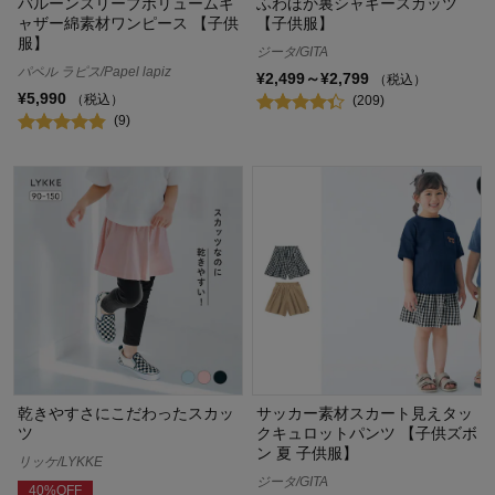
バルーンスリーブボリュームギ
ふわほか裏シャギースカッツ
ャザー綿素材ワンピース 【子供
【子供服】
服】
ジータ/GITA
パペル ラピス/Papel lapiz
¥2,499～¥2,799
（税込）
¥5,990
（税込）
(209)
(9)
乾きやすさにこだわったスカッ
サッカー素材スカート見えタッ
ツ
クキュロットパンツ 【子供ズボ
ン 夏 子供服】
リッケ/LYKKE
ジータ/GITA
40%OFF