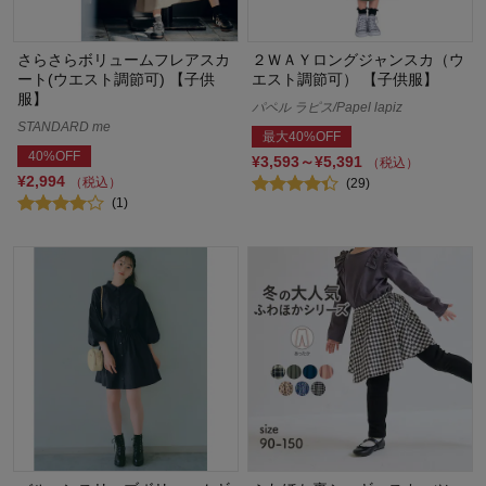
さらさらボリュームフレアスカ
２ＷＡＹロングジャンスカ（ウ
ート(ウエスト調節可) 【子供
エスト調節可） 【子供服】
服】
パペル ラピス/Papel lapiz
STANDARD me
最大40%OFF
40%OFF
¥3,593～¥5,391
（税込）
¥2,994
（税込）
(29)
(1)