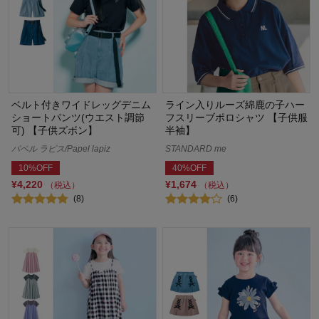
ベルト付きワイドレッグデニム
ライン入りルーズ綿鹿の子ハー
ショートパンツ(ウエスト調節
フスリーブポロシャツ 【子供服
可) 【子供ズボン】
半袖】
パペル ラピス/Papel lapiz
STANDARD me
10%OFF
40%OFF
¥4,220
¥1,674
（税込）
（税込）
(8)
(6)