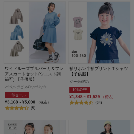
ワイドルーズプルパーカ＆フレ
袖リボン半袖プリントＴシャツ
アスカートセット(ウエスト調
【子供服】
節可) 【子供服】
ジータ/GITA
パペル ラピス/Papel lapiz
10%OFF
一部セール
¥1,348～¥1,529
（税込）
¥3,168～¥5,690
（税込）
(64)
(5)