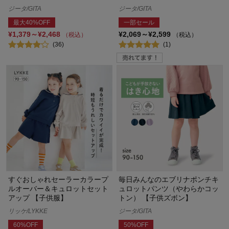
ジータ/GITA
ジータ/GITA
最大40%OFF
一部セール
¥1,379～¥2,468
¥2,069～¥2,599
（税込）
（税込）
(36)
(1)
すぐおしゃれセーラーカラープ
毎日みんなのエブリナポンチキ
ルオーバー＆キュロットセット
ュロットパンツ（やわらかコッ
アップ 【子供服】
トン） 【子供ズボン】
リッケ/LYKKE
ジータ/GITA
60%OFF
50%OFF