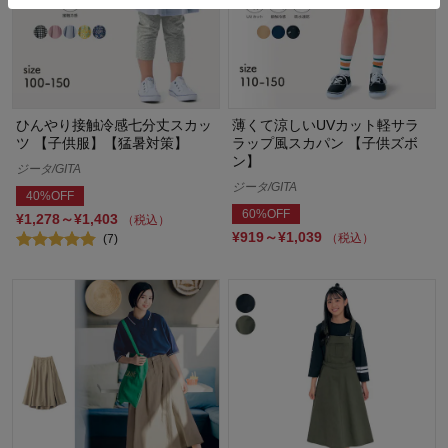
ひんやり接触冷感七分丈スカッ
薄くて涼しいUVカット軽サラ
ツ 【子供服】【猛暑対策】
ラップ風スカパン 【子供ズボ
ン】
ジータ/GITA
ジータ/GITA
40%OFF
60%OFF
¥1,278～¥1,403
（税込）
¥919～¥1,039
（税込）
(7)