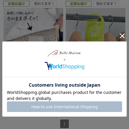
【定期お届け】[3ヵ月コース]
【定期お届け】 「いいことの
「いいことの素」貼るだけズレ
素」天然精油の防虫剤 ：ワンパ
ない ダニ捕りシート＜5枚入＞
ターン
：ワンパターン
いいことの素
いいことの素
¥922
（税込）
¥1,690
（税込）
(30)
1