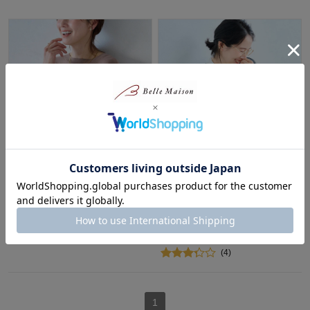
制服のように着られるオフィス
働くモニターさんと作った綿素
ニット
材アンサンブル
スタイルノート/StyleNote
スタイルノート/StyleNote
¥4,290～¥4,790
（税込）
40%OFF
(22)
¥4,194
（税込）
(4)
1