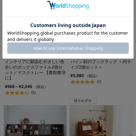
インテリアに馴染むやさしい色
パイン材のブックラック ＜同サ
合いのボックスファイル2個セ
イズ2個セット＞
ット／デスクトレー 【書類整理
¥5,980
（税込）
に】
(2)
¥968～¥2,046
（税込）
(5)