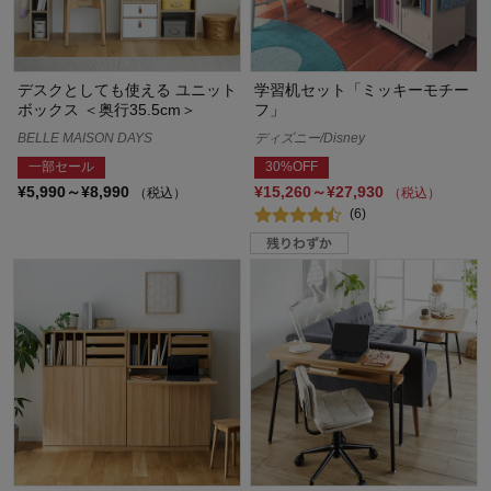
デスクとしても使える ユニット
学習机セット「ミッキーモチー
ボックス ＜奥行35.5cm＞
フ」
BELLE MAISON DAYS
ディズニー/Disney
一部セール
30%OFF
¥5,990～¥8,990
¥15,260～¥27,930
（税込）
（税込）
(6)