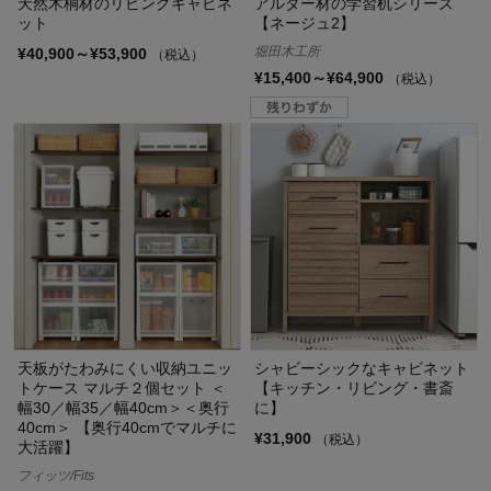
天然木桐材のリビングキャビネ
アルダー材の学習机シリーズ
ット
【ネージュ2】
堀田木工所
¥40,900～¥53,900
（税込）
¥15,400～¥64,900
（税込）
天板がたわみにくい収納ユニッ
シャビーシックなキャビネット
トケース マルチ２個セット ＜
【キッチン・リビング・書斎
幅30／幅35／幅40cm＞＜奥行
に】
40cm＞ 【奥行40cmでマルチに
¥31,900
（税込）
大活躍】
フィッツ/Fits