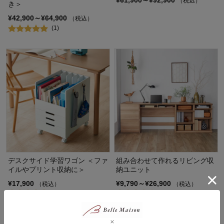
¥61,900～¥92,900
（税込）
き＞
¥42,900～¥64,900
（税込）
(1)
デスクサイド学習ワゴン ＜ファ
組み合わせて作れるリビング収
イルやプリント収納に＞
納ユニット
¥17,900
¥9,790～¥26,900
（税込）
（税込）
(1)
(4)